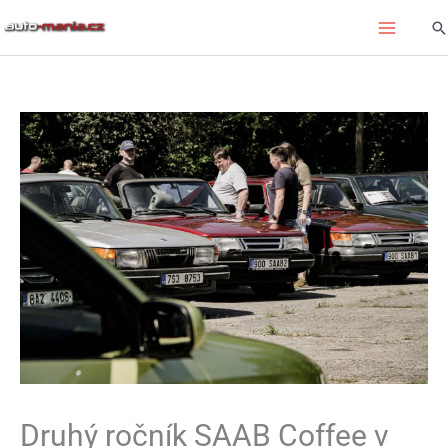
Přeskočit
Hl
na
obsah
Druhý ročník SAAB Coffee v