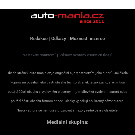
Redakce
|
Odkazy
|
Možnosti inzerce
Nastavení soukromí
|
Zásady ochrany osobních údajů
Obsah stránek auto-mania.cz je originální a je vlastnictvím jeho autorů. Jakékoliv
kopírování obsahu nebo částí obsahu těchto stránek je zakázáno, s výjimkou
použití části obsahu s výslovným písemným (e-mailovým) svolením autorů nebo
použití části obsahu formou citace. Články vyjadřují soukromý názor autora.
Názory autora se nemusí ztotožňovat s názory redakce a vydavatele.
Mediální skupina: