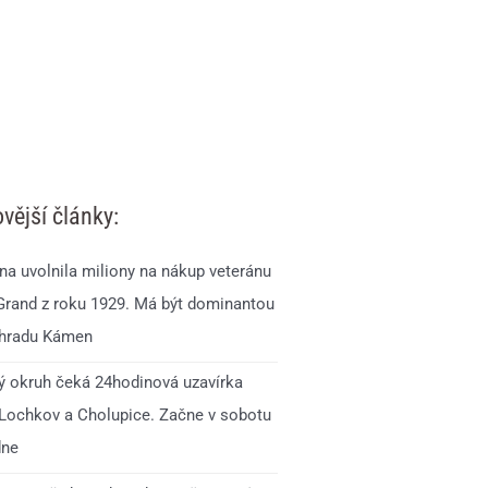
vější články:
na uvolnila miliony na nákup veteránu
Grand z roku 1929. Má být dominantou
 hradu Kámen
ý okruh čeká 24hodinová uzavírka
 Lochkov a Cholupice. Začne v sobotu
dne