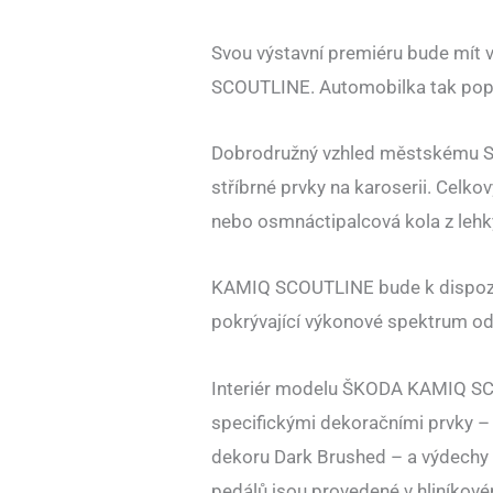
Svou výstavní premiéru bude mít
SCOUTLINE. Automobilka tak pop
Dobrodružný vzhled městskému SU
stříbrné prvky na karoserii. Celko
nebo osmnáctipalcová kola z lehký
KAMIQ SCOUTLINE bude k dispozic
pokrývající výkonové spektrum o
Interiér modelu ŠKODA KAMIQ S
specifickými dekoračními prvky – 
dekoru Dark Brushed – a výdechy
pedálů jsou provedené v hliníkov