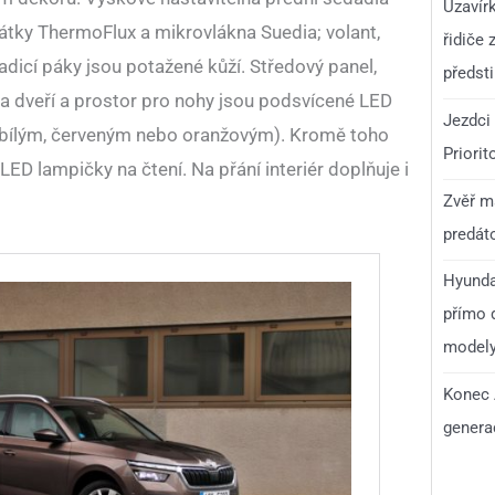
Uzavír
látky ThermoFlux a mikrovlákna Suedia; volant,
řidiče 
adicí páky jsou potažené kůží. Středový panel,
předst
la dveří a prostor pro nohy jsou podsvícené LED
Jezdci 
 bílým, červeným nebo oranžovým). Kromě toho
Priorit
 lampičky na čtení. Na přání interiér doplňuje i
Zvěř má
predáto
Hyunda
přímo d
model
Konec 
generac