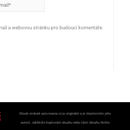
*
-mail a webovou stránku pro budoucí komentáře.
Obsah stránek auto-mania.cz je originální a je vlastnictvím jeho
autorů. Jakékoliv kopírování obsahu nebo částí obsahu těchto