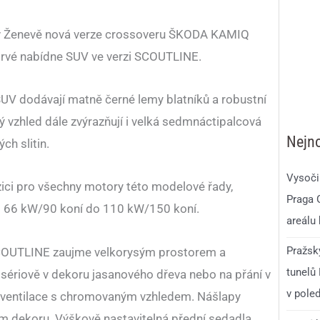
 v Ženevě nová verze crossoveru ŠKODA KAMIQ
rvé nabídne SUV ve verzi SCOUTLINE.
V dodávají matně černé lemy blatníků a robustní
vý vzhled dále zvýrazňují i velká sedmnáctipalcová
Nejno
ch slitin.
Vysoči
i pro všechny motory této modelové řady,
Praga 
d 66 kW/90 koní do 110 kW/150 koní.
areálu
Pražsk
COUTLINE zaujme velkorysým prostorem a
tunelů
sériově v dekoru jasanového dřeva nebo na přání v
v pole
 ventilace s chromovaným vzhledem. Nášlapy
ém dekoru. Výškově nastavitelná přední sedadla