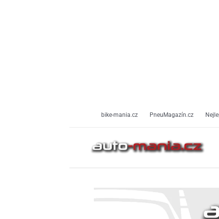
Přeskočit
na
obsah
bike-mania.cz
PneuMagazín.cz
Nejle