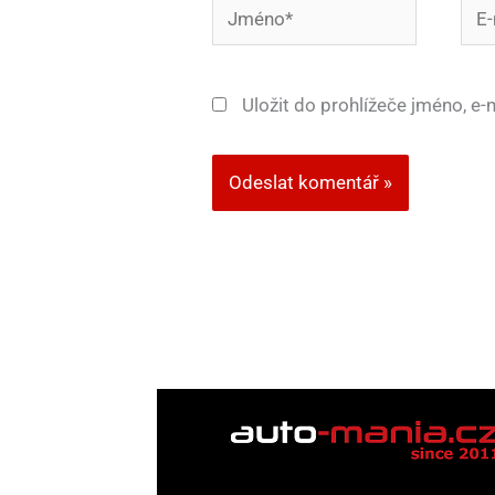
Jméno*
E-
mail
Uložit do prohlížeče jméno, e