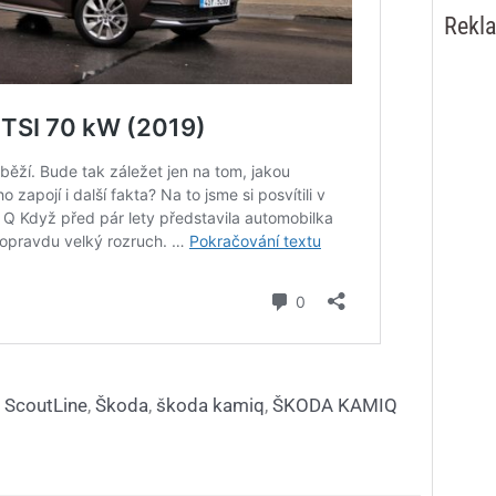
Rekl
,
ScoutLine
,
Škoda
,
škoda kamiq
,
ŠKODA KAMIQ