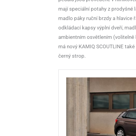
mají speciální potahy z prodyšné 
madlo páky ruční brzdy a hlavice ř
odkládací kapsy výplní dveří, mad
ambientním osvětlením (volitelně
má nový KAMIQ SCOUTLINE také LED
černý strop.