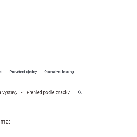
ní
Prověření ojetiny
Operativní leasing
Hledat
a výstavy
Přehled podle značky
ama: