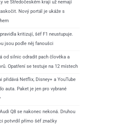
ky ve Středočeském kraji už nemají
zaskočit. Nový portál je ukáže s
ihem
pravidla kritizují, šéf F1 neustupuje.
ou jsou podle něj fanoušci
 od silnic odradit pach člověka a
rů. Opatření se testuje na 12 místech
i přidává Netflix, Disney+ a YouTube
o auta. Paket je jen pro vybrané
y
Audi Q8 se nakonec nekoná. Druhou
i potvrdil přímo šéf značky