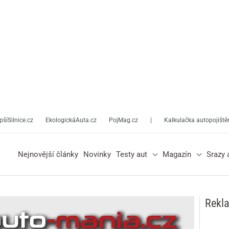
pšíSilnice.cz
EkologickáAuta.cz
PojMag.cz
|
Kalkulačka autopojiště
Nejnovější články
Novinky
Testy aut
Magazín
Srazy 
Rekl