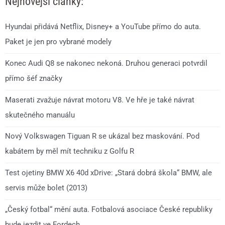
Nejnovější články:
Hyundai přidává Netflix, Disney+ a YouTube přímo do auta.
Paket je jen pro vybrané modely
Konec Audi Q8 se nakonec nekoná. Druhou generaci potvrdil
přímo šéf značky
Maserati zvažuje návrat motoru V8. Ve hře je také návrat
skutečného manuálu
Nový Volkswagen Tiguan R se ukázal bez maskování. Pod
kabátem by měl mít techniku z Golfu R
Test ojetiny BMW X6 40d xDrive: „Stará dobrá škola“ BMW, ale
servis může bolet (2013)
„Český fotbal“ mění auta. Fotbalová asociace České republiky
bude jezdit ve Fordech