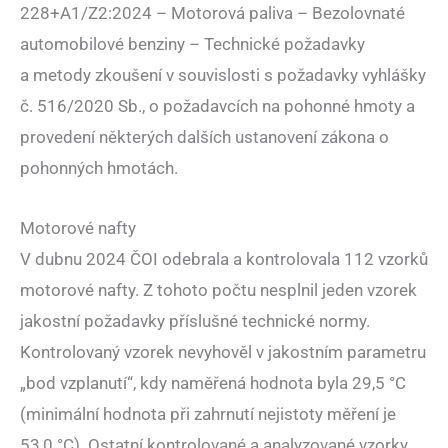
228+A1/Z2:2024 – Motorová paliva – Bezolovnaté
automobilové benziny – Technické požadavky
a metody zkoušení v souvislosti s požadavky vyhlášky
č. 516/2020 Sb., o požadavcích na pohonné hmoty a
provedení některých dalších ustanovení zákona o
pohonných hmotách.
Motorové nafty
V dubnu 2024 ČOI odebrala a kontrolovala 112 vzorků
motorové nafty. Z tohoto počtu nesplnil jeden vzorek
jakostní požadavky příslušné technické normy.
Kontrolovaný vzorek nevyhověl v jakostním parametru
„bod vzplanutí“, kdy naměřená hodnota byla 29,5 °C
(minimální hodnota při zahrnutí nejistoty měření je
53,0 °C). Ostatní kontrolované a analyzované vzorky