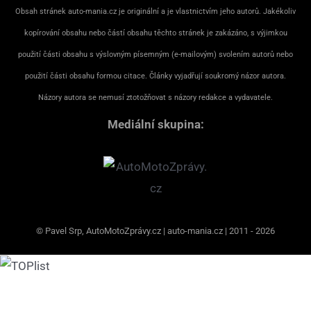
Obsah stránek auto-mania.cz je originální a je vlastnictvím jeho autorů. Jakékoliv
kopírování obsahu nebo částí obsahu těchto stránek je zakázáno, s výjimkou
použití části obsahu s výslovným písemným (e-mailovým) svolením autorů nebo
použití části obsahu formou citace. Články vyjadřují soukromý názor autora.
Názory autora se nemusí ztotožňovat s názory redakce a vydavatele.
Mediální skupina:
© Pavel Srp, AutoMotoZprávy.cz | auto-mania.cz | 2011 - 2026