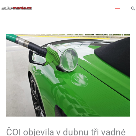
Přeskočit
Hl
na
obsah
ČOI objevila v dubnu tři vadné