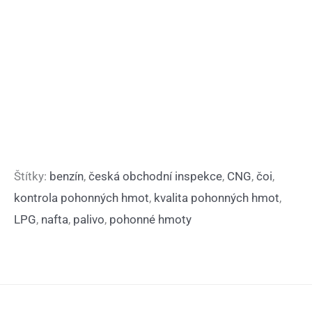
Štítky:
benzín
,
česká obchodní inspekce
,
CNG
,
čoi
,
kontrola pohonných hmot
,
kvalita pohonných hmot
,
LPG
,
nafta
,
palivo
,
pohonné hmoty