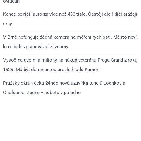
ovládání
Kanec poničil auto za více než 433 tisíc. Častěji ale řidiči srážejí
srny
V Brně nefunguje žádná kamera na měření rychlosti. Město neví,
kdo bude zpracovávat záznamy
Vysočina uvolnila miliony na nákup veteránu Praga Grand z roku
1929. Má být dominantou areálu hradu Kámen
Pražský okruh čeká 24hodinová uzavírka tunelů Lochkov a
Cholupice. Začne v sobotu v poledne