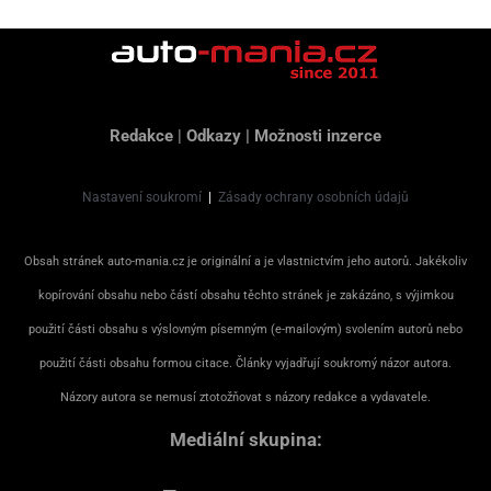
Redakce
|
Odkazy
|
Možnosti inzerce
Nastavení soukromí
|
Zásady ochrany osobních údajů
Obsah stránek auto-mania.cz je originální a je vlastnictvím jeho autorů. Jakékoliv
kopírování obsahu nebo částí obsahu těchto stránek je zakázáno, s výjimkou
použití části obsahu s výslovným písemným (e-mailovým) svolením autorů nebo
použití části obsahu formou citace. Články vyjadřují soukromý názor autora.
Názory autora se nemusí ztotožňovat s názory redakce a vydavatele.
Mediální skupina: