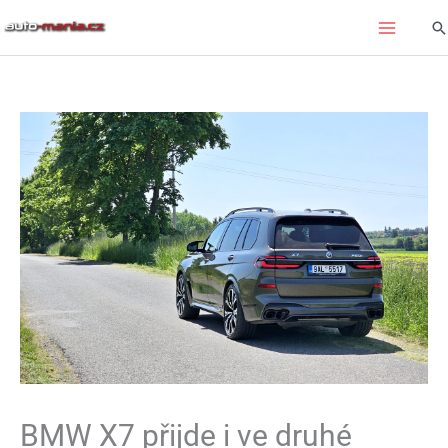
Přeskočit
Hl
na
obsah
BMW X7 přijde i ve druhé