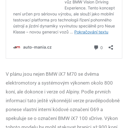
V plánu jsou nejen BMW iX7 M70 se dvěma
elektromotory a systémovým výkonem okolo 800
koní, ale dokonce i verze od Alpiny. Podle prvních
informací tato ještě výkonnější verze pravděpodobně
ponese vlastní interní kódové označení G69 a
spekuluje se o označení BMW iX7 100 xDrive. Výkon
tohoto modelu by mohl atakovat hranici až 900 koní.