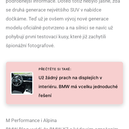
podrobnější informace. Doteď totiž nebylo jasné, zda
se druhá generace největšího SUV v nabídce
dočkáme. Teď už je ovšem vývoj nové generace
modelu oficiálně potvrzeno a na silnici se navíc už
pohybují první testovací kusy, které již zachytili
špionážní fotografové.
PŘEČTĚTE SI TAKÉ:
Už žádný prach na displejích v
interiéru. BMW má vcelku jednoduché
řešení
M Performance i Alpina