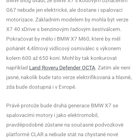
BMW Blog uvádí, že BMW X7 s kódovým označením
G67 nebude jen elektrické, ale dostane i spalovací
motorizace. Základním modelem by mohla být verze
X7 40 xDrive s benzinovým řadovým šestiválcem.
Pokračovat by mělo i BMW X7 M60, které by měl
pohánět 4,4litrový vidlicový osmiválec s výkonem
kolem 600 až 650 koní. Mohl by tak konkurovat
například
Land Roveru Defender OCTA
. Zatím ale není
jasné, nakolik bude tato verze elektrifikovaná a hlavně,
zda bude dostupná i v Evropě.
Právě protože bude druhá generace BMW X7 se
spalovacími motory i jako elektromobil,
pravděpodobně zůstane na současné podvozkové
platformě CLAR a nebude stát na chystané nové