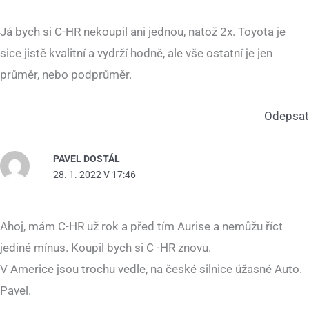
Já bych si C-HR nekoupil ani jednou, natož 2x. Toyota je
sice jistě kvalitní a vydrží hodně, ale vše ostatní je jen
průměr, nebo podprůměr.
Odepsat
PAVEL DOSTÁL
28. 1. 2022 V 17:46
Ahoj, mám C-HR už rok a před tím Aurise a nemůžu říct
jediné mínus. Koupil bych si C -HR znovu.
V Americe jsou trochu vedle, na české silnice úžasné Auto.
Pavel.