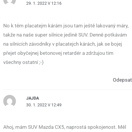
29. 1. 2022 V 12:16
No k těm placatejm kárám jsou tam ještě lakovaný máry,
takže na naše super silnice jedině SUV. Denně potkávám
na silnicích závodníky v placatejch kárách, jak se bojej
přejet obyčejnej betonovej retardér a zdržujou tim
všechny ostatní ;-)
Odepsat
JAJDA
30. 1. 2022 V 12:49
Ahoj, mám SUV Mazda CX5, naprostá spokojenost. Měl