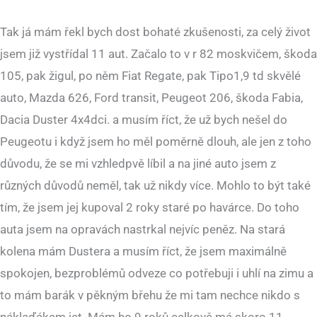
Tak já mám řekl bych dost bohaté zkušenosti, za celý život
jsem již vystřídal 11 aut. Začalo to v r 82 moskvičem, škoda
105, pak žigul, po něm Fiat Regate, pak Tipo1,9 td skvělé
auto, Mazda 626, Ford transit, Peugeot 206, škoda Fabia,
Dacia Duster 4x4dci. a musím říct, že už bych nešel do
Peugeotu i když jsem ho měl poměrně dlouh, ale jen z toho
důvodu, že se mi vzhledpvě líbil a na jiné auto jsem z
různých důvodů neměl, tak už nikdy více. Mohlo to být také
tím, že jsem jej kupoval 2 roky staré po havárce. Do toho
auta jsem na opravách nastrkal nejvíc peněz. Na stará
kolena mám Dustera a musím říct, že jsem maximálně
spokojen, bezproblémů odveze co potřebuji i uhlí na zimu a
to mám barák v pěkným břehu že mi tam nechce nikdo s