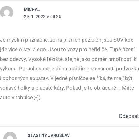
MICHAL
29. 1. 2022 V 08:26
Je myslím příznačné, že na prvních pozicích jsou SUV kde
jde více o styl a ego. Jsou to vozy pro neřidiče. Tupé řízení
bez odezvy. Vysoké těžiště, stejně jako poměr hmotností k
výkonu. Poruchovost je dána poddimenzovanosti podvozku
i pohonných soustav. V jedné písničce se říká, že mají být
voňavé holky a placaté káry. Pokud je to obráceně … Máte
auto v tabulce ;-))
Odepsat
ŠŤASTNÝ JAROSLAV