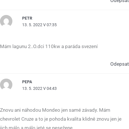
Odepsat
PETR
13. 5. 2022 V 07:35
Mám lagunu 2..O.dci 110kw a paráda svezení
Odepsat
PEPA
13. 5. 2022 V 04:43
Znovu ani náhodou Mondeo jen samé závady. Mám
chevrolet Cruze a to je pohoda kvalita klidně znovu jen je
jich málo a málo jeté se nesežene