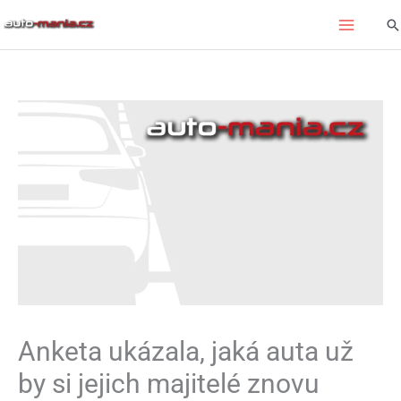
Přeskočit
Hl
na
obsah
Anketa ukázala, jaká auta už
by si jejich majitelé znovu