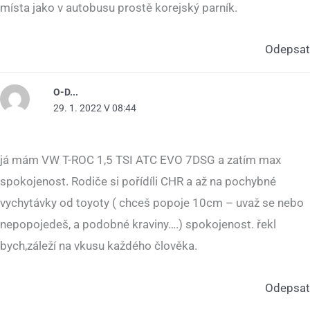
místa jako v autobusu prostě korejský parník.
Odepsat
O-D...
29. 1. 2022 V 08:44
já mám VW T-ROC 1,5 TSI ATC EVO 7DSG a zatím max
spokojenost. Rodiče si pořídíli CHR a až na pochybné
vychytávky od toyoty ( chceš popoje 10cm – uvaž se nebo
nepopojedeš, a podobné kraviny….) spokojenost. řekl
bych,záleží na vkusu každého člověka.
Odepsat