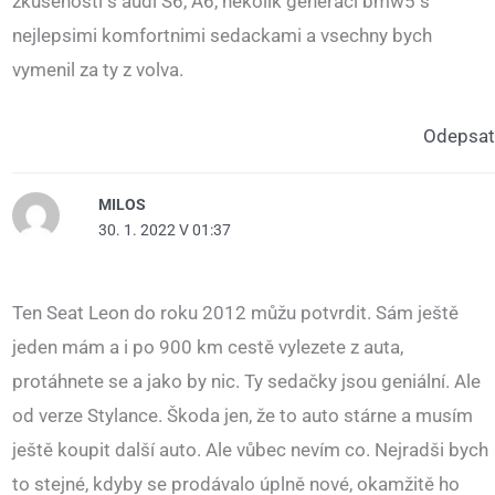
zkusenosti s audi S6, A6, nekolik generaci bmw5 s
nejlepsimi komfortnimi sedackami a vsechny bych
vymenil za ty z volva.
Odepsat
MILOS
30. 1. 2022 V 01:37
Ten Seat Leon do roku 2012 můžu potvrdit. Sám ještě
jeden mám a i po 900 km cestě vylezete z auta,
protáhnete se a jako by nic. Ty sedačky jsou geniální. Ale
od verze Stylance. Škoda jen, že to auto stárne a musím
ještě koupit další auto. Ale vůbec nevím co. Nejradši bych
to stejné, kdyby se prodávalo úplně nové, okamžitě ho