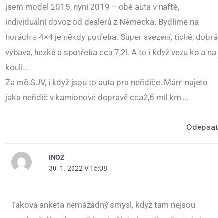
jsem model 2015, nyní 2019 – obě auta v naftě,
individuální dovoz od dealerů z Německa. Bydlíme na
horách a 4×4 je někdy potřeba. Super svezení, tiché, dobrá
výbava, hezké a spotřeba cca 7,2l. A to i když vezu kola na
kouli…
Za mě SUV, i když jsou to auta pro neřidiče. Mám najeto
jako neřidič v kamionové dopravě cca2,6 mil km….
Odepsat
INOZ
30. 1. 2022 V 15:08
Taková anketa nemážádný smysl, když tam nejsou