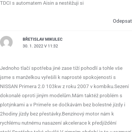
TDCI s automatem Aisin a nestěžuji si
Odepsat
BŘETISLAV MIKULEC
30. 1. 2022 V 11:32
Jednoho tlačí spotřeba jiné zase tíží pohodlí a tohle vše
jsme s manželkou vyřešili k naprosté spokojenosti s
NISSAN Primera 2.0 103kw z roku 2007 v kombíku.Sezení
dokonalé oproti jiným modelům.Mám taktéž problém s
plotýnkami a v Primeře se dočkávám bez bolestné jízdy i
2hodiny jízdy bez přestávky.Benzínový motor nám k
rychlému nutnému nasazení akcelerace k předjíždění
stačí.Spotřeba také skvělá.V zimním období je to v rozmezí