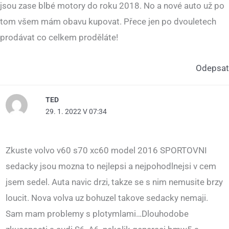
jsou zase blbé motory do roku 2018. No a nové auto už po
tom všem mám obavu kupovat. Přece jen po dvouletech
prodávat co celkem proděláte!
Odepsat
TED
29. 1. 2022 V 07:34
Zkuste volvo v60 s70 xc60 model 2016 SPORTOVNI
sedacky jsou mozna to nejlepsi a nejpohodlnejsi v cem
jsem sedel. Auta navic drzi, takze se s nim nemusite brzy
loucit. Nova volva uz bohuzel takove sedacky nemaji.
Sam mam problemy s plotymlami…Dlouhodobe