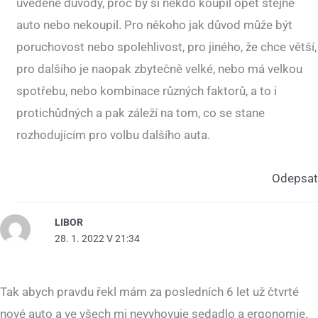
uvedené důvody, proč by si někdo koupil opět stejné
auto nebo nekoupil. Pro někoho jak důvod může být
poruchovost nebo spolehlivost, pro jiného, že chce větší,
pro dalšího je naopak zbytečně velké, nebo má velkou
spotřebu, nebo kombinace různých faktorů, a to i
protichůdných a pak záleží na tom, co se stane
rozhodujícím pro volbu dalšího auta.
Odepsat
LIBOR
28. 1. 2022 V 21:34
Tak abych pravdu řekl mám za posledních 6 let už čtvrté
nové auto a ve všech mi nevyhovuje sedadlo a ergonomie.