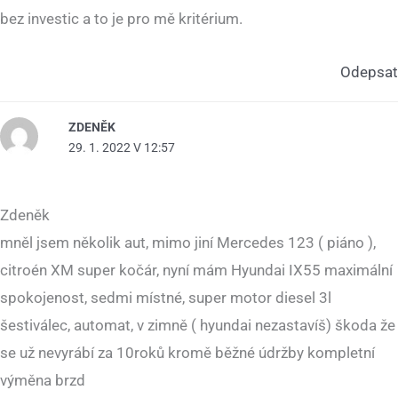
bez investic a to je pro mě kritérium.
Odepsat
ZDENĚK
29. 1. 2022 V 12:57
Zdeněk
mněl jsem několik aut, mimo jiní Mercedes 123 ( piáno ),
citroén XM super kočár, nyní mám Hyundai IX55 maximální
spokojenost, sedmi místné, super motor diesel 3l
šestiválec, automat, v zimně ( hyundai nezastavíš) škoda že
se už nevyrábí za 10roků kromě běžné údržby kompletní
výměna brzd