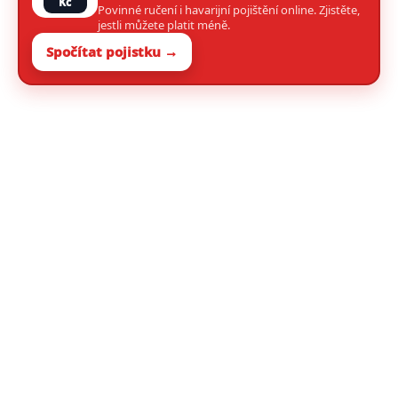
Kč
Povinné ručení i havarijní pojištění online. Zjistěte,
jestli můžete platit méně.
Spočítat pojistku →