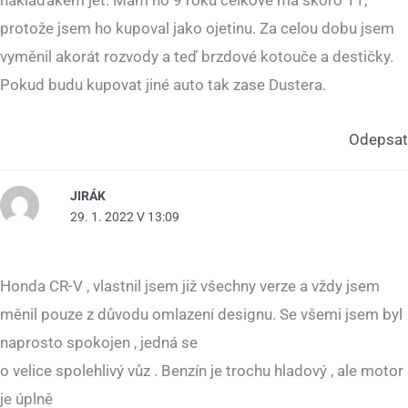
náklaďákem jet. Mám ho 9 roků celkově má skoro 11,
protože jsem ho kupoval jako ojetinu. Za celou dobu jsem
vyměnil akorát rozvody a teď brzdové kotouče a destičky.
Pokud budu kupovat jiné auto tak zase Dustera.
Odepsat
JIRÁK
29. 1. 2022 V 13:09
Honda CR-V , vlastnil jsem již všechny verze a vždy jsem
měnil pouze z důvodu omlazení designu. Se všemi jsem byl
naprosto spokojen , jedná se
o velice spolehlivý vůz . Benzín je trochu hladový , ale motor
je úplně