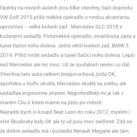
Opěrky na nových autech jsou blbé všechny, tlačí dopředu.
VW Golf 2015 příliš měkké opěradlo s tvrdou alcantarou
uprostřed – velké bolesti zad . Mercedes GLC 2018 s
koženými sedadly. Poloměkké opěradlo, zmáčknutá záda a
tunel tlačící nohu doleva. Ještě větší bolesti zad. BMW 3
2019. Příliš tvrdé sedadlo a tunel tlačící nohu doleva. Lepší
než Mercedes ale nic moc. Už ze zoufalosti nevím co dál.
Všechna tato auta celkem bezporuchová, jízda OK,
spotřeba u Golfu skvělá, Mercedes skvělý na sněhu, ale
sedadlaa ergonomie utrpení. Nejpohodlněji mi je tak v
starém Cliu II které máme na jízdu po městě.
Nejradši bych si koupil Seat Leon do roku 2012, myslím i
stré Škodovky byly OK ale ty už jsou moc sedřené. Zdá se
že dobré sedadlo má i poslední Renault Megane ale tam