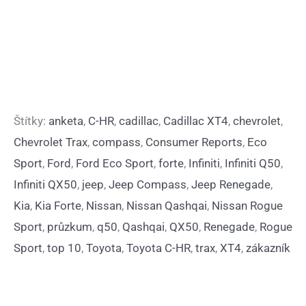
Štítky:
anketa
,
C-HR
,
cadillac
,
Cadillac XT4
,
chevrolet
,
Chevrolet Trax
,
compass
,
Consumer Reports
,
Eco
Sport
,
Ford
,
Ford Eco Sport
,
forte
,
Infiniti
,
Infiniti Q50
,
Infiniti QX50
,
jeep
,
Jeep Compass
,
Jeep Renegade
,
Kia
,
Kia Forte
,
Nissan
,
Nissan Qashqai
,
Nissan Rogue
Sport
,
průzkum
,
q50
,
Qashqai
,
QX50
,
Renegade
,
Rogue
Sport
,
top 10
,
Toyota
,
Toyota C-HR
,
trax
,
XT4
,
zákazník