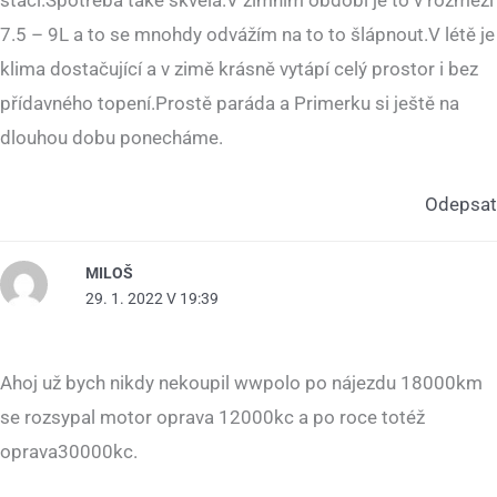
7.5 – 9L a to se mnohdy odvážím na to to šlápnout.V létě je
klima dostačující a v zimě krásně vytápí celý prostor i bez
přídavného topení.Prostě paráda a Primerku si ještě na
dlouhou dobu ponecháme.
Odepsat
MILOŠ
29. 1. 2022 V 19:39
Ahoj už bych nikdy nekoupil wwpolo po nájezdu 18000km
se rozsypal motor oprava 12000kc a po roce totéž
oprava30000kc.