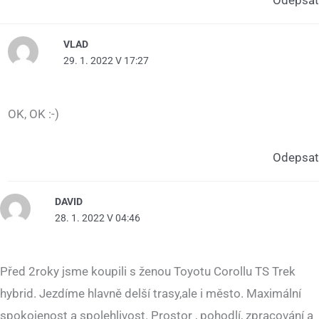
Odepsat
VLAD
29. 1. 2022 V 17:27
OK, OK :-)
Odepsat
DAVID
28. 1. 2022 V 04:46
Před 2roky jsme koupili s ženou Toyotu Corollu TS Trek
hybrid. Jezdíme hlavně delší trasy,ale i město. Maximální
spokojenost a spolehlivost. Prostor , pohodlí, zpracování a