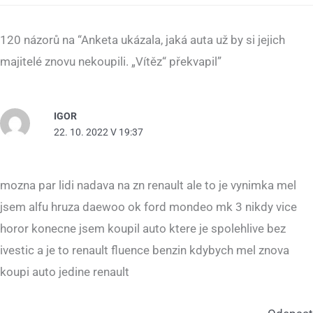
120 názorů na “Anketa ukázala, jaká auta už by si jejich
majitelé znovu nekoupili. „Vítěz“ překvapil”
IGOR
22. 10. 2022 V 19:37
mozna par lidi nadava na zn renault ale to je vynimka mel
jsem alfu hruza daewoo ok ford mondeo mk 3 nikdy vice
horor konecne jsem koupil auto ktere je spolehlive bez
ivestic a je to renault fluence benzin kdybych mel znova
koupi auto jedine renault