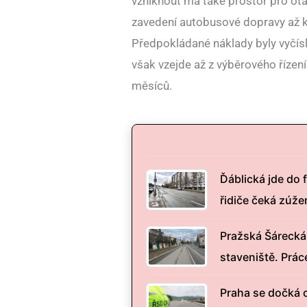
vzniknout má také prostor pro otá
zavedení autobusové dopravy až k
Předpokládané náklady byly vyčís
však vzejde až z výběrového řízen
měsíců.
Ďáblická jde do 
řidiče čeká zúže
Pražská Šárecká 
staveniště. Prác
Praha se dočká 