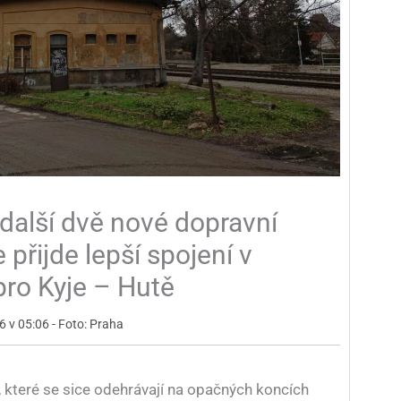
 další dvě nové dopravní
 přijde lepší spojení v
pro Kyje – Hutě
26 v 05:06 - Foto: Praha
 které se sice odehrávají na opačných koncích