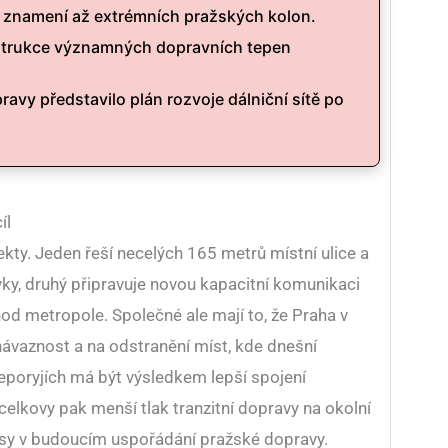
 znamení až extrémních pražských kolon.
strukce významných dopravních tepen
ravy představilo plán rozvoje dálniční sítě po
íl
ekty. Jeden řeší necelých 165 metrů místní ulice a
vky, druhý připravuje novou kapacitní komunikaci
d metropole. Společné ale mají to, že Praha v
ávaznost a na odstranění míst, kde dnešní
Řeporyjích má být výsledkem lepší spojení
celkovy pak menší tlak tranzitní dopravy na okolní
trasy v budoucím uspořádání pražské dopravy.