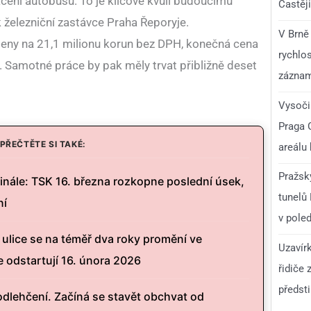
čení autobusů. To je klíčové kvůli budoucímu
Častěji
 železniční zastávce Praha Řeporyje.
V Brně
leny na 21,1 milionu korun bez DPH, konečná cena
rychlo
í. Samotné práce by pak měly trvat přibližně deset
zázna
Vysoči
Praga 
PŘEČTĚTE SI TAKÉ:
areálu
Pražsk
finále: TSK 16. března rozkopne poslední úsek,
tunelů
ní
v pole
ulice se na téměř dva roky promění ve
Uzavír
e odstartují 16. února 2026
řidiče 
předst
odlehčení. Začíná se stavět obchvat od