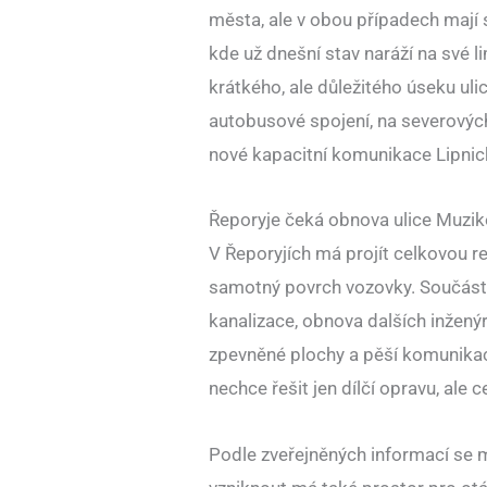
města, ale v obou případech mají s
kde už dnešní stav naráží na své l
krátkého, ale důležitého úseku uli
autobusové spojení, na severovýc
nové kapacitní komunikace Lipnic
Řeporyje čeká obnova ulice Muziko
V Řeporyjích má projít celkovou r
samotný povrch vozovky. Součástí
kanalizace, obnova dalších inženýr
zpevněné plochy a pěší komunikac
nechce řešit jen dílčí opravu, ale c
Podle zveřejněných informací se