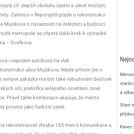
tejný cíl: zlepšit obsluhu území a ulevit místům,
imity. Zatímco v Řeporyjích půjde o rekonstrukci
ce Muzikova s návazností na železnici a budoucí
hodě metropole se chystá další krok k výstavbě
ká – Ocelkova.
Nejno
va i napojení autobusů na vlak
ekonstrukcí ulice Muzikova. Nejde přitom jen o
Merced
 veřejné zakázky má být také vybudování dešťové
staršíc
ských sítí, přeložka veřejného osvětlení, nové
a výba
e. Právě tahle kombinace ukazuje, že město
Staré m
elý prostor jako funkční celek.
přijdou
 má rekonstruovat zhruba 165 metrů komunikace a
Kanec p