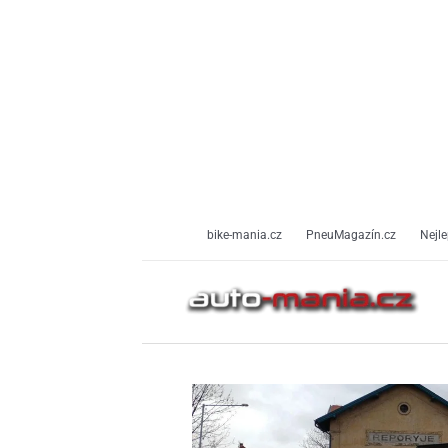
Přeskočit
na
obsah
bike-mania.cz
PneuMagazín.cz
Nejle