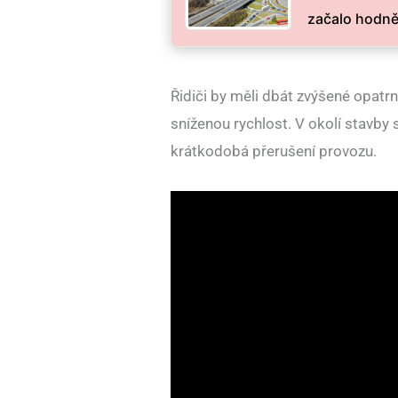
začalo hodně
Řidiči by měli dbát zvýšené opatr
sníženou rychlost. V okolí stavby 
krátkodobá přerušení provozu.