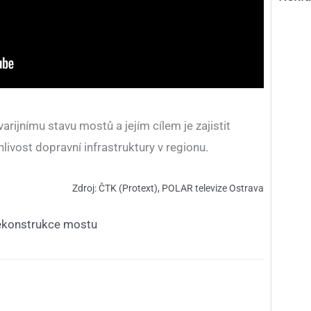
arijnímu stavu mostů a jejím cílem je zajistit
vost dopravní infrastruktury v regionu.
Zdroj: ČTK (Protext), POLAR televize Ostrava
ekonstrukce mostu