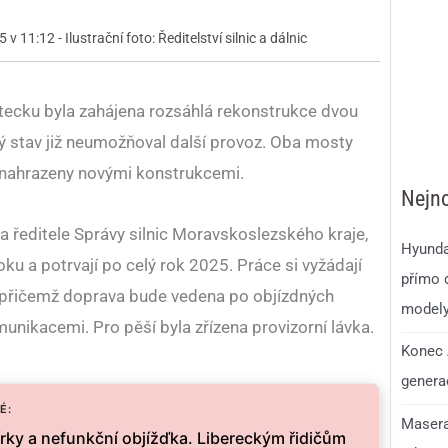
v 11:12 - Ilustrační foto: Ředitelství silnic a dálnic
tecku byla zahájena rozsáhlá rekonstrukce dvou
ký stav již neumožňoval další provoz. Oba mosty
nahrazeny novými konstrukcemi.
Nejno
 ředitele Správy silnic Moravskoslezského kraje,
Hyunda
oku a potrvají po celý rok 2025. Práce si vyžádají
přímo d
 přičemž doprava bude vedena po objízdných
model
nikacemi. Pro pěší byla zřízena provizorní lávka.
Konec 
generac
É:
Masera
írky a nefunkční objížďka. Libereckým řidičům