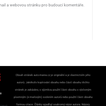
-mail a webovou stránku pro budoucí komentáře.
Obsah stránek auto-mania.cz je originální a je vlastnictvím jeho
autorů. Jakékoliv kopírování obsahu nebo částí obsahu těchto
stránek je zakázáno, s výjimkou použití části obsahu s výslovným
e
písemným (e-mailovým) svolením autorů nebo použití části obsahu
formou citace. Články vyjadřují soukromý názor autora. Názory