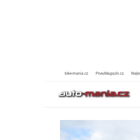
Přeskočit
na
obsah
bike-mania.cz
PneuMagazín.cz
Nejle