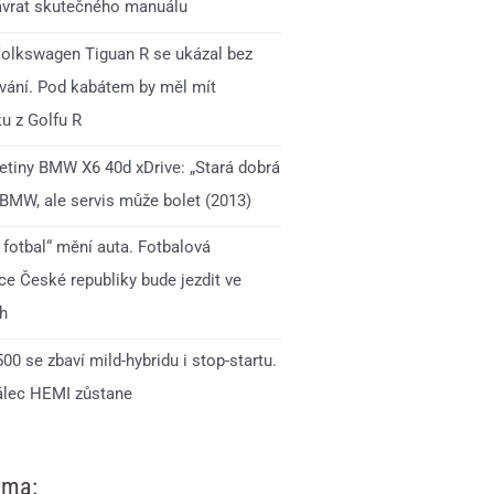
ávrat skutečného manuálu
olkswagen Tiguan R se ukázal bez
ání. Pod kabátem by měl mít
u z Golfu R
jetiny BMW X6 40d xDrive: „Stará dobrá
 BMW, ale servis může bolet (2013)
 fotbal“ mění auta. Fotbalová
ce České republiky bude jezdit ve
h
0 se zbaví mild-hybridu i stop-startu.
lec HEMI zůstane
ama: