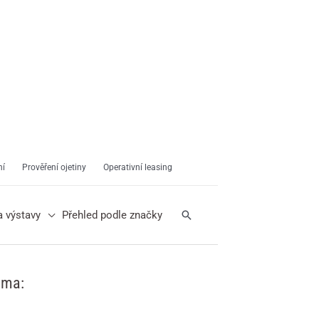
ní
Prověření ojetiny
Operativní leasing
Hledat
a výstavy
Přehled podle značky
ama: