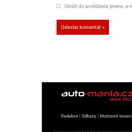
Uložit do prohlížeče jméno, e
Redakce
|
Odkazy
|
Možnosti inzerc