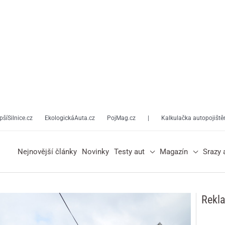
pšíSilnice.cz
EkologickáAuta.cz
PojMag.cz
|
Kalkulačka autopojiště
Nejnovější články
Novinky
Testy aut
Magazín
Srazy 
Rekl