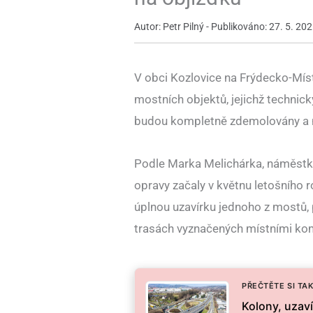
Autor: Petr Pilný - Publikováno: 27. 5. 2025 
V obci Kozlovice na Frýdecko-Mís
mostních objektů, jejichž technic
budou kompletně zdemolovány a 
Podle Marka Melichárka, náměstka
opravy začaly v květnu letošního r
úplnou uzavírku jednoho z mostů,
trasách vyznačených místními komu
PŘEČTĚTE SI TAK
Kolony, uzav