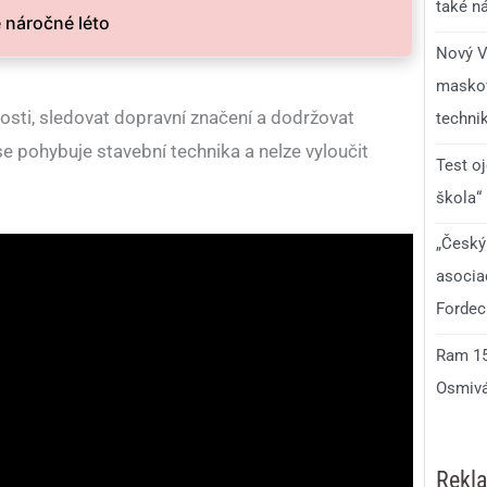
také n
 náročné léto
Nový V
maskov
nosti, sledovat dopravní značení a dodržovat
technik
se pohybuje stavební technika a nelze vyloučit
Test o
škola“
„Český
asocia
Fordec
Ram 150
Osmivá
Rekl