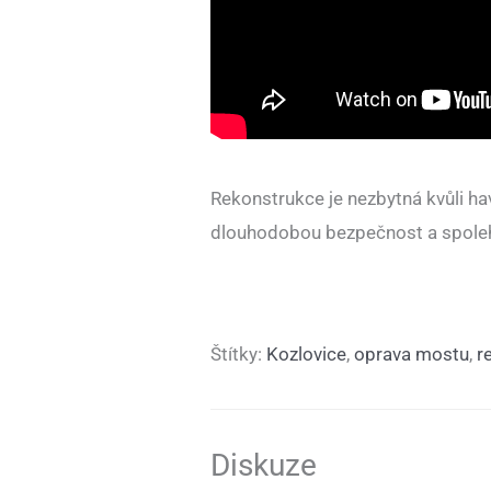
Rekonstrukce je nezbytná kvůli hav
dlouhodobou bezpečnost a spolehli
Štítky:
Kozlovice
,
oprava mostu
,
r
Diskuze