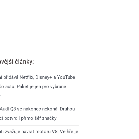
vější články:
i přidává Netflix, Disney+ a YouTube
o auta. Paket je jen pro vybrané
y
Audi Q8 se nakonec nekoná. Druhou
i potvrdil přímo šéf značky
ti zvažuje návrat motoru V8. Ve hře je