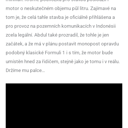
motor o neskutečném objemu půl litru. Zajímavé na
tom je, že celá tahle stavba je oficiálně přihlášena a
pro provoz na pozemních komunikacích v Indonésii
zcela legální. Abdul také prozradil, že tohle je jen
začátek, a že má v plánu postavit monopost opravdu
podobný klasické Formuli 1 i s tím, že motor bude
umístěn hned za řidičem, stejně jako je tomu i v reálu.
Držíme mu palce…