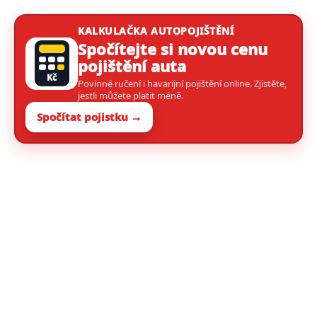
KALKULAČKA AUTOPOJIŠTĚNÍ
Spočítejte si novou cenu
pojištění auta
Kč
Povinné ručení i havarijní pojištění online. Zjistěte,
jestli můžete platit méně.
Spočítat pojistku →