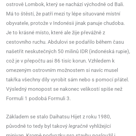
ostrově Lombok, který se nachází východně od Bali.
Má to štěstí, že patří mezi ty lépe situované místní
obyvatele, protože v Indonésii jinak panuje chudoba.
Je to krásné místo, které ale žije převážně z
cestovního ruchu. Abdulovi se podařilo během času
našetřit neskutečných 50 milinů IDR (indonéská rupie),
což je v přepočtu asi 86 tisíc korun. Vzhledem k
omezeným ostrovním možnostem si navíc musel
takřka všechny díly vyrobit sám nebo s pomocí přátel.
Výsledný monopost se nakonec velikostí spíše než
Formuli 1 podobá Formuli 3.
Základem se stalo Daihatsu Hijet z roku 1980,
původně to tedy byl takový
legračně
vyhlížející
minivan. Kromě podvozku pro stavbu posloužil i