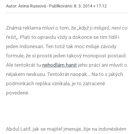
Autor: Anina Russová - Publikováno: 8. 3. 2014 v 17:12
Známá reklama mluví o tom, že
„když ji miluješ, není co
řešit
„. Platí to opravdu vždy a dokonce se tím řídil i
jeden Indonésan. Ten totiž tak moc miluje závody
formule, že si prostě jeden takový monopost postavil.
Ale tentokrát tu
nehodlám hanit
jeho práci ani mluvit o
nějakém nevkusu. Tentokrát naopak… Na to v jakých
podmínkách replika vznikala, je to zatraceně
povedené.
Abdul Latif, jak se majitel jmenuje, žije na indonéském