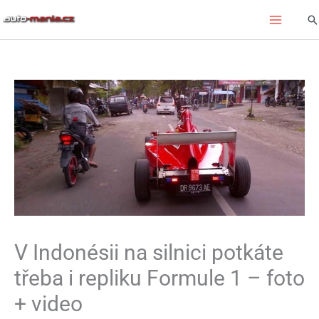
Přeskočit
Hl
na
obsah
V Indonésii na silnici potkáte
třeba i repliku Formule 1 – foto
+ video