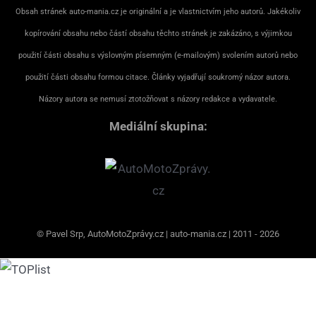
Obsah stránek auto-mania.cz je originální a je vlastnictvím jeho autorů. Jakékoliv
kopírování obsahu nebo částí obsahu těchto stránek je zakázáno, s výjimkou
použití části obsahu s výslovným písemným (e-mailovým) svolením autorů nebo
použití části obsahu formou citace. Články vyjadřují soukromý názor autora.
Názory autora se nemusí ztotožňovat s názory redakce a vydavatele.
Mediální skupina:
© Pavel Srp, AutoMotoZprávy.cz | auto-mania.cz | 2011 - 2026