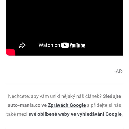
-AR-
Nechcete, aby vám unikl nějaký náš článek?
Sledujte
auto-mania.cz ve
Zprávách Google
a přidejte si nás
také mezi
své oblíbené weby ve vyhledávání Google
.