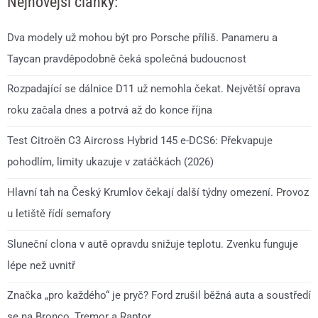
Nejnovější články:
Dva modely už mohou být pro Porsche příliš. Panameru a
Taycan pravděpodobně čeká společná budoucnost
Rozpadající se dálnice D11 už nemohla čekat. Největší oprava
roku začala dnes a potrvá až do konce října
Test Citroën C3 Aircross Hybrid 145 e-DCS6: Překvapuje
pohodlím, limity ukazuje v zatáčkách (2026)
Hlavní tah na Český Krumlov čekají další týdny omezení. Provoz
u letiště řídí semafory
Sluneční clona v autě opravdu snižuje teplotu. Zvenku funguje
lépe než uvnitř
Značka „pro každého“ je pryč? Ford zrušil běžná auta a soustředí
se na Bronco, Tremor a Raptor