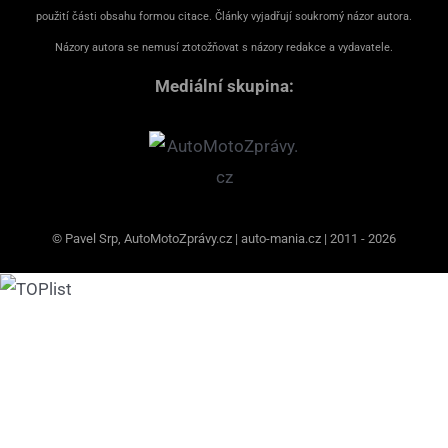
použití části obsahu formou citace. Články vyjadřují soukromý názor autora.
Názory autora se nemusí ztotožňovat s názory redakce a vydavatele.
Mediální skupina:
© Pavel Srp, AutoMotoZprávy.cz | auto-mania.cz | 2011 - 2026