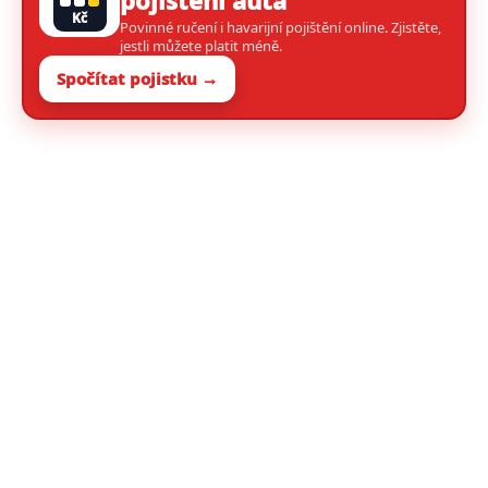
Kč
Povinné ručení i havarijní pojištění online. Zjistěte,
jestli můžete platit méně.
Spočítat pojistku →