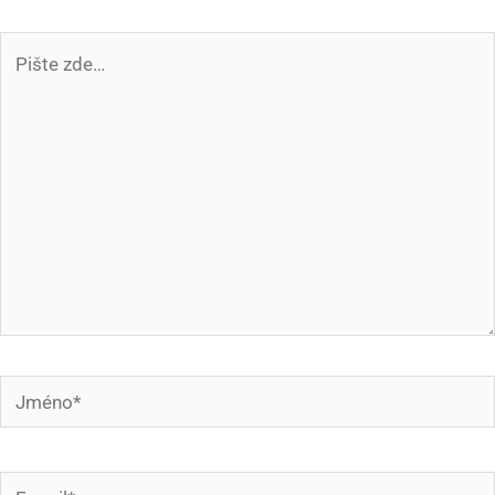
Pište
zde…
Jméno*
E-