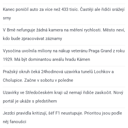
Kanec poničil auto za více než 433 tisíc. Častěji ale řidiči srážejí
srny
V Brně nefunguje žádná kamera na měření rychlosti. Město neví,
kdo bude zpracovávat záznamy
Vysočina uvolnila miliony na nákup veteránu Praga Grand z roku
1929. Má být dominantou areálu hradu Kámen
Pražský okruh čeká 24hodinová uzavírka tunelů Lochkov a
Cholupice. Začne v sobotu v poledne
Uzavírky ve Středočeském kraji už nemají řidiče zaskočit. Nový
portál je ukáže s předstihem
Jezdci pravidla kritizují, šéf F1 neustupuje. Prioritou jsou podle
něj fanoušci