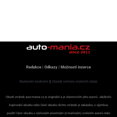
Redakce
|
Odkazy
|
Možnosti inzerce
Nastavení soukromí
|
Zásady ochrany osobních údajů
Obsah stránek auto-mania.cz je originální a je vlastnictvím jeho autorů. Jakékoliv
kopírování obsahu nebo částí obsahu těchto stránek je zakázáno, s výjimkou
použití části obsahu s výslovným písemným (e-mailovým) svolením autorů nebo