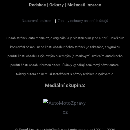
Redakce
|
Odkazy
|
Možnosti inzerce
Nastavení soukromí
|
Zásady ochrany osobních údajů
Obsah stránek auto-mania.cz je originální a je vlastnictvím jeho autorů. Jakékoliv
kopírování obsahu nebo částí obsahu těchto stránek je zakázáno, s výjimkou
použití části obsahu s výslovným písemným (e-mailovým) svolením autorů nebo
použití části obsahu formou citace. Články vyjadřují soukromý názor autora.
Názory autora se nemusí ztotožňovat s názory redakce a vydavatele.
Mediální skupina:
© Pavel Srp, AutoMotoZprávy.cz | auto-mania.cz | 2011 - 2026