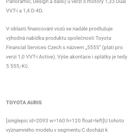
Panoramic, Design a další) u verzí s motory 1,33 Dual
VVT-i a 1,4 D-4D.
V oblasti financování vozů se nadále prodlužuje
výhodná nabídka produktu společnosti Toyota
Financial Services Czech s názvem „5555” (platí pro
verzi 1,0 VVT-i Active). Výše akontace i splátky je tedy
5 555,-Kč.
TOYOTA AURIS
[singlepic id=2093 w=160 h=120 float=left]U tohoto
významného modelu v segmentu C dochází k