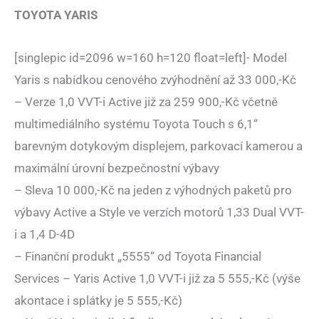
TOYOTA YARIS
[singlepic id=2096 w=160 h=120 float=left]- Model
Yaris s nabídkou cenového zvýhodnění až 33 000,-Kč
– Verze 1,0 VVT-i Active již za 259 900,-Kč včetně
multimediálního systému Toyota Touch s 6,1“
barevným dotykovým displejem, parkovací kamerou a
maximální úrovní bezpečnostní výbavy
– Sleva 10 000,-Kč na jeden z výhodných paketů pro
výbavy Active a Style ve verzích motorů 1,33 Dual VVT-
i a 1,4 D-4D
– Finanční produkt „5555“ od Toyota Financial
Services – Yaris Active 1,0 VVT-i již za 5 555,-Kč (výše
akontace i splátky je 5 555,-Kč)