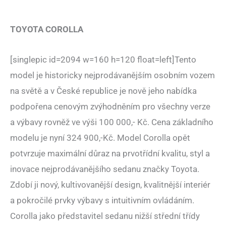
TOYOTA COROLLA
[singlepic id=2094 w=160 h=120 float=left]Tento
model je historicky nejprodávanějším osobním vozem
na světě a v České republice je nově jeho nabídka
podpořena cenovým zvýhodněním pro všechny verze
a výbavy rovněž ve výši 100 000,- Kč. Cena základního
modelu je nyní 324 900,-Kč. Model Corolla opět
potvrzuje maximální důraz na prvotřídní kvalitu, styl a
inovace nejprodávanějšího sedanu značky Toyota.
Zdobí ji nový, kultivovanější design, kvalitnější interiér
a pokročilé prvky výbavy s intuitivním ovládáním.
Corolla jako představitel sedanu nižší střední třídy