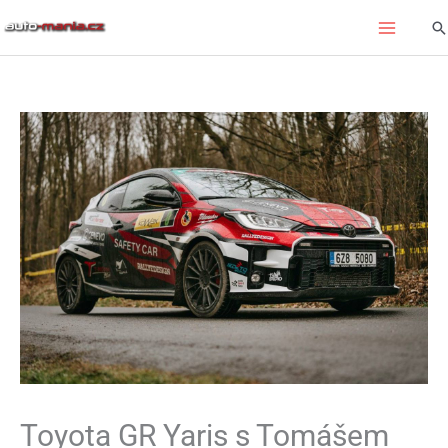
Přeskočit
Hl
na
obsah
Toyota GR Yaris s Tomášem