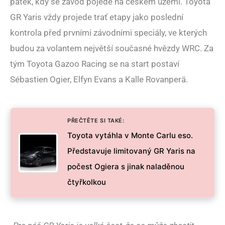
pátek, kdy se závod pojede na českém území. Toyota
GR Yaris vždy projede trať etapy jako poslední
kontrola před prvními závodními speciály, ve kterých
budou za volantem největší současné hvězdy WRC. Za
tým Toyota Gazoo Racing se na start postaví
Sébastien Ogier, Elfyn Evans a Kalle Rovanperä.
PŘEČTĚTE SI TAKÉ:
Toyota vytáhla v Monte Carlu eso.
Představuje limitovaný GR Yaris na
počest Ogiera s jinak naladěnou
čtyřkolkou