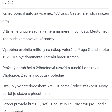
ovládání
Kanec poničil auto za více než 433 tisíc. Častěji ale řidiči srážejí
srny
V Brně nefunguje žádná kamera na měření rychlosti. Město neví,
kdo bude zpracovávat záznamy
Vysočina uvolnila miliony na nákup veteránu Praga Grand z roku
1929. Má být dominantou areálu hradu Kámen
Pražský okruh čeká 24hodinová uzavírka tunelů Lochkov a
Cholupice. Začne v sobotu v poledne
Uzavírky ve Středočeském kraji už nemají řidiče zaskočit. Nový
portál je ukáže s předstihem
Jezdci pravidla kritizují, šéf F1 neustupuje. Prioritou jsou podle
něj fanoušci