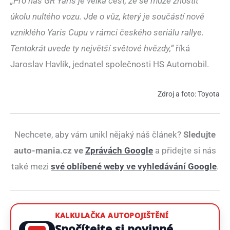
„Pro náš GR Yaris je velká čest, že se může zhostit
úkolu nultého vozu. Jde o vůz, který je součástí nově
vzniklého Yaris Cupu v rámci českého seriálu rallye.
Tentokrát uvede ty největší světové hvězdy,“
říká
Jaroslav Havlík, jednatel společnosti HS Automobil.
Zdroj a foto: Toyota
Nechcete, aby vám unikl nějaký náš článek?
Sledujte
auto-mania.cz ve
Zprávách Google
a přidejte si nás
také mezi
své oblíbené weby ve vyhledávání Google
.
KALKULAČKA AUTOPOJIŠTĚNÍ
Spočítejte si povinné