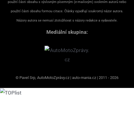
použití části obsahu s výslovným písemným (e-mailovým) svolením autorů nebo
použití části obsahu formou citace. Články vyjadřují soukromý názor autora.
Názory autora se nemusí ztotožňovat s názory redakce a vydavatele.
Mediální skupina:
© Pavel Srp, AutoMotoZprávy.cz | auto-mania.cz | 2011 - 2026