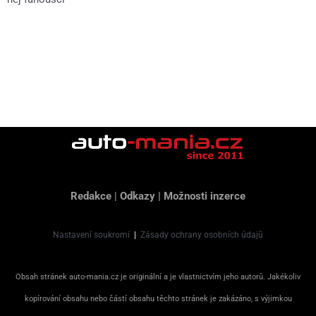
Redakce
|
Odkazy
|
Možnosti inzerce
Nastavení soukromí
|
Zásady ochrany osobních údajů
Obsah stránek auto-mania.cz je originální a je vlastnictvím jeho autorů. Jakékoliv
kopírování obsahu nebo částí obsahu těchto stránek je zakázáno, s výjimkou