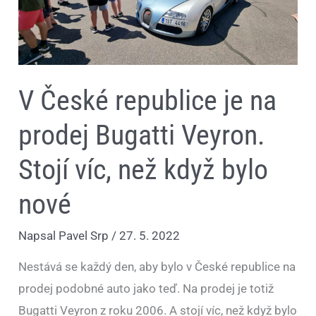
Stojí
víc,
než
když
bylo
nové
V České republice je na
prodej Bugatti Veyron.
Stojí víc, než když bylo
nové
Napsal
Pavel Srp
/
27. 5. 2022
Nestává se každý den, aby bylo v České republice na
prodej podobné auto jako teď. Na prodej je totiž
Bugatti Veyron z roku 2006. A stojí víc, než když bylo