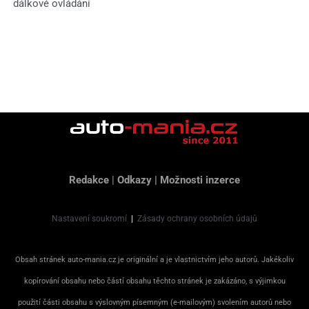
dálkové ovládání
Redakce
|
Odkazy
|
Možnosti inzerce
Nastavení soukromí
|
Zásady ochrany osobních údajů
Obsah stránek auto-mania.cz je originální a je vlastnictvím jeho autorů. Jakékoliv
kopírování obsahu nebo částí obsahu těchto stránek je zakázáno, s výjimkou
použití části obsahu s výslovným písemným (e-mailovým) svolením autorů nebo