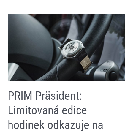
PRIM
Präsident:
Limitovaná
edice
hodinek
odkazuje
na
120leté
výročí
Tatra
Trucks
PRIM Präsident:
Limitovaná edice
hodinek odkazuje na