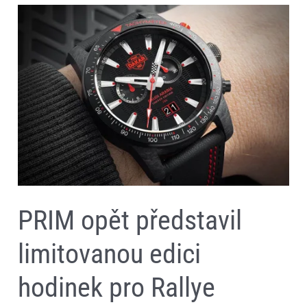
PRIM
opět
představil
limitovanou
edici
hodinek
pro
Rallye
Dakar:
PRIM
Dakar
2025
PRIM opět představil
limitovanou edici
hodinek pro Rallye