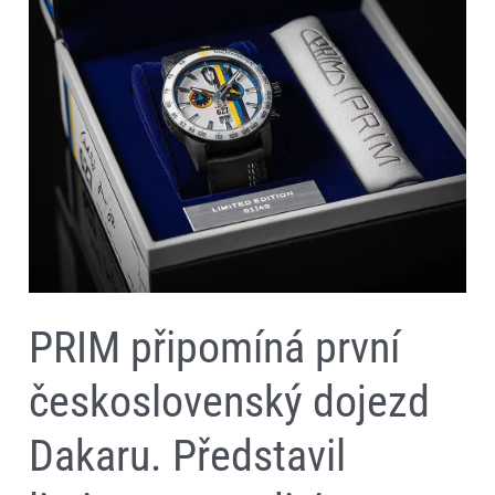
edici
hodinek
PRIM
Dakar
LIAZ
1985
PRIM připomíná první
československý dojezd
Dakaru. Představil