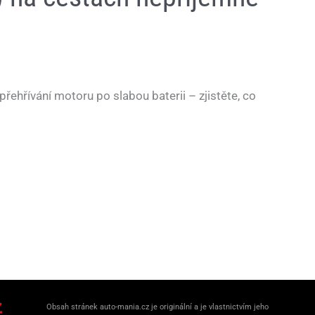
přehřívání motoru po slabou baterii – zjistěte, co
Obsah stránek auto-mania.cz je originální a je vlastnictvím jeho