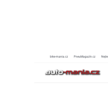
Přeskočit
na
obsah
bike-mania.cz
PneuMagazín.cz
Nejle