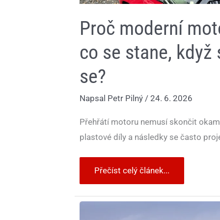
Proč moderní motor
co se stane, když 
se?
Napsal
Petr Pilný
/
24. 6. 2026
Přehřátí motoru nemusí skončit okamž
plastové díly a následky se často proje
Přečíst celý článek...
Léto
dává