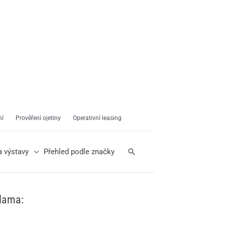
ní
Prověření ojetiny
Operativní leasing
Hledat
a výstavy
Přehled podle značky
lama: