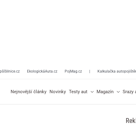
pšíSilnice.cz
EkologickáAuta.cz
PojMag.cz
|
Kalkulačka autopojiště
Nejnovější články
Novinky
Testy aut
Magazín
Srazy 
Rek