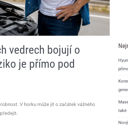
Nej
ch vedrech bojují o
iziko je přímo pod
Hyun
přím
Kone
gener
Mase
drobnost. V horku může jít o začátek vážného
také
předejít.
Nový