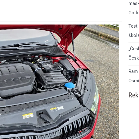
mask
Golf
Test
škol
„Čes
Česk
Ram 1
Osmi
Rek