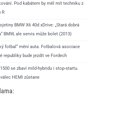
ování. Pod kabátem by měl mít techniku z
u R
 ojetiny BMW X6 40d xDrive: „Stará dobrá
a“ BMW, ale servis může bolet (2013)
ký fotbal“ mění auta. Fotbalová asociace
é republiky bude jezdit ve Fordech
500 se zbaví mild-hybridu i stop-startu.
válec HEMI zůstane
lama: