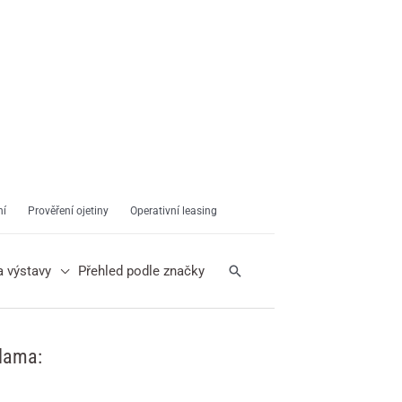
ní
Prověření ojetiny
Operativní leasing
Hledat
a výstavy
Přehled podle značky
lama: