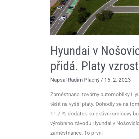
Hyundai v Nošovi
přidá. Platy vzros
Napsal
Radim Plachý
/
16. 2. 2023
Zaměstnanci továrny automobilky Hy
těšit na vyšší platy. Dohodly se na 
11,7 %, dodatek kolektivní smlouvy b
výrobního závodu Hyundai v Nošovicíc
zaměstnance. To první