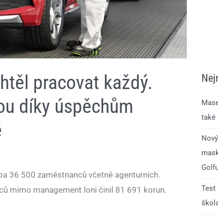
htěl pracovat každý.
Nej
sou díky úspěchům
Mase
také
é
Nový
mask
Golf
ba 36 500 zaměstnanců včetně agenturních.
Test
ů mimo management loni činil 81 691 korun.
škol