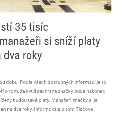
tí 35 tisíc
anažeři si sníží platy
a dva roky
kou dobu. Podle všech dostupných informací je to
ří o tom, že kvůli záchraně značky bude nakonec
ženy budou také platy. Manažeři značky si je
 jen na dva roky. Informovala o tom Tlačová