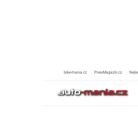
Přeskočit
na
obsah
bike-mania.cz
PneuMagazín.cz
Nejle