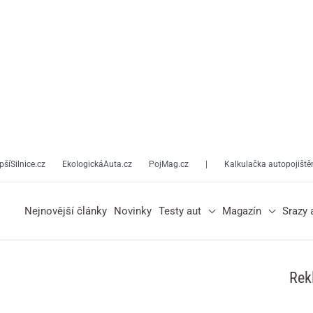
pšíSilnice.cz
EkologickáAuta.cz
PojMag.cz
|
Kalkulačka autopojiště
Nejnovější články
Novinky
Testy aut
Magazín
Srazy 
Rek