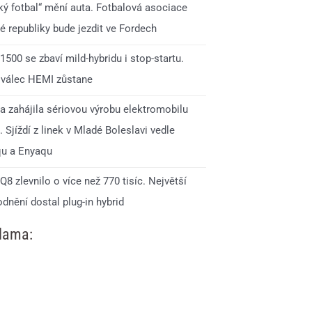
ký fotbal“ mění auta. Fotbalová asociace
é republiky bude jezdit ve Fordech
500 se zbaví mild-hybridu i stop-startu.
válec HEMI zůstane
a zahájila sériovou výrobu elektromobilu
 Sjíždí z linek v Mladé Boleslavi vedle
qu a Enyaqu
Q8 zlevnilo o více než 770 tisíc. Největší
dnění dostal plug-in hybrid
lama: