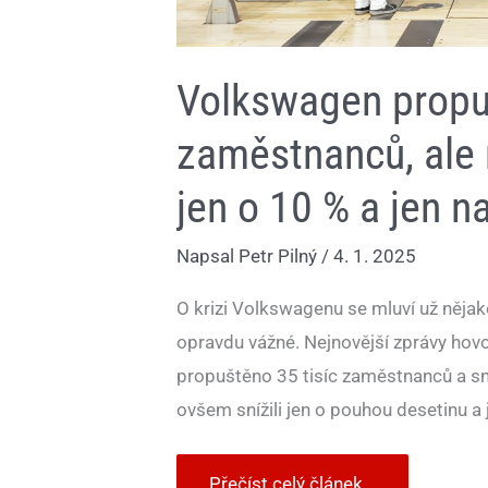
Volkswagen propus
zaměstnanců, ale m
jen o 10 % a jen n
Napsal
Petr Pilný
/
4. 1. 2025
O krizi Volkswagenu se mluví už něja
opravdu vážné. Nejnovější zprávy hovo
propuštěno 35 tisíc zaměstnanců a sní
ovšem snížili jen o pouhou desetinu a
Přečíst celý článek...