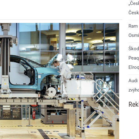
„Čes
Česk
Ram 1
Osmi
Škod
Peaq.
Elro
Audi 
zvýho
Rek