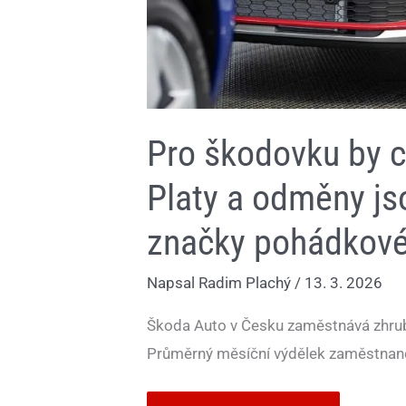
Pro škodovku by c
Platy a odměny j
značky pohádkov
Napsal
Radim Plachý
/
13. 3. 2026
Škoda Auto v Česku zaměstnává zhru
Průměrný měsíční výdělek zaměstnanc