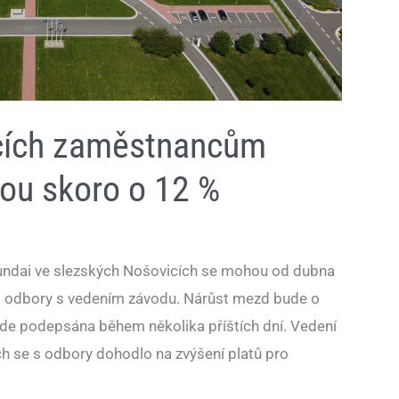
cích zaměstnancům
tou skoro o 12 %
undai ve slezských Nošovicích se mohou od dubna
tom odbory s vedením závodu. Nárůst mezd bude o
ude podepsána během několika příštích dní. Vedení
h se s odbory dohodlo na zvýšení platů pro