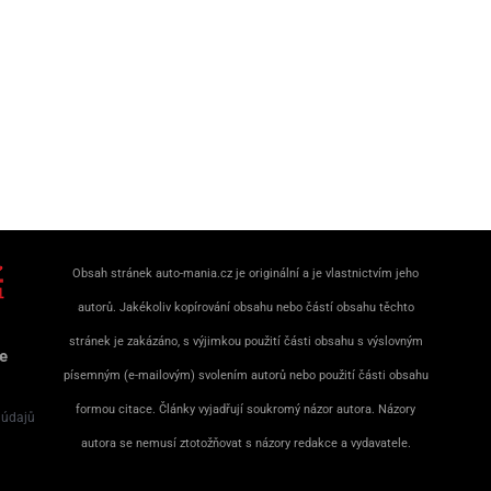
Obsah stránek auto-mania.cz je originální a je vlastnictvím jeho
autorů. Jakékoliv kopírování obsahu nebo částí obsahu těchto
stránek je zakázáno, s výjimkou použití části obsahu s výslovným
e
písemným (e-mailovým) svolením autorů nebo použití části obsahu
formou citace. Články vyjadřují soukromý názor autora. Názory
 údajů
autora se nemusí ztotožňovat s názory redakce a vydavatele.