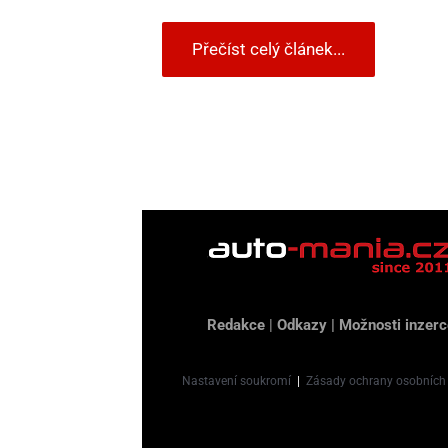
Přečíst celý článek...
Redakce
|
Odkazy
|
Možnosti inzerc
Nastavení soukromí
|
Zásady ochrany osobních