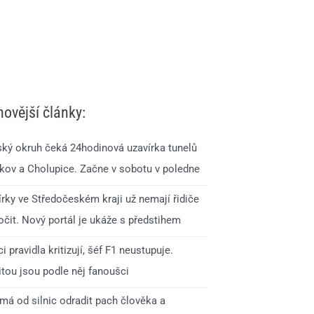
novější články:
ský okruh čeká 24hodinová uzavírka tunelů
kov a Cholupice. Začne v sobotu v poledne
írky ve Středočeském kraji už nemají řidiče
očit. Nový portál je ukáže s předstihem
i pravidla kritizují, šéf F1 neustupuje.
itou jsou podle něj fanoušci
má od silnic odradit pach člověka a