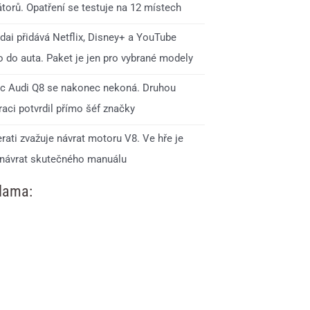
torů. Opatření se testuje na 12 místech
dai přidává Netflix, Disney+ a YouTube
o do auta. Paket je jen pro vybrané modely
c Audi Q8 se nakonec nekoná. Druhou
aci potvrdil přímo šéf značky
rati zvažuje návrat motoru V8. Ve hře je
 návrat skutečného manuálu
lama: