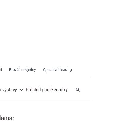
ní
Prověření ojetiny
Operativní leasing
Hledat
a výstavy
Přehled podle značky
lama: