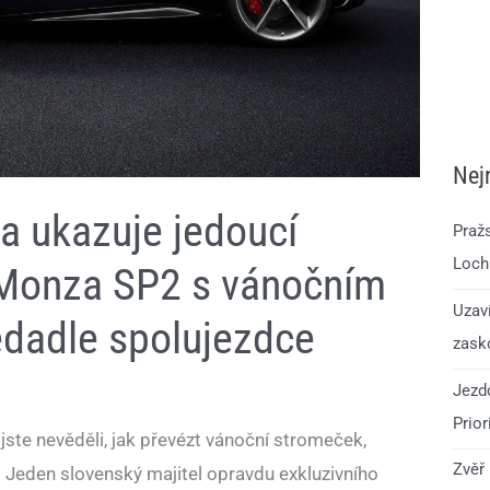
Nej
a ukazuje jedoucí
Praž
Loch
i Monza SP2 s vánočním
Uzav
dadle spolujezdce
zask
Jezdc
Prior
 jste nevěděli, jak převézt vánoční stromeček,
Zvěř 
 Jeden slovenský majitel opravdu exkluzivního