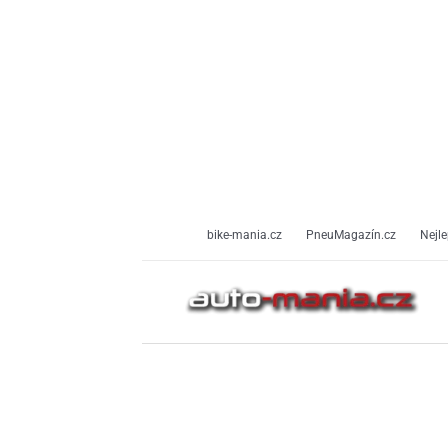
Přeskočit
na
obsah
bike-mania.cz
PneuMagazín.cz
Nejle