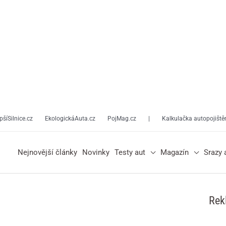
pšíSilnice.cz
EkologickáAuta.cz
PojMag.cz
|
Kalkulačka autopojiště
Nejnovější články
Novinky
Testy aut
Magazín
Srazy 
Rek