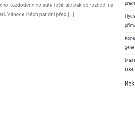
predá
ho každodenního auta řešil, ale pak se rozhodl na
ri. Vánoce i těch pár dní před […]
Hyun
přím
Kone
gener
Mase
také
Rek