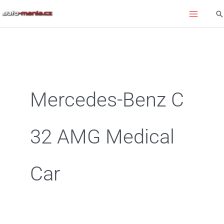
Přeskočit
Hl
na
obsah
Mercedes-Benz C
32 AMG Medical
Car