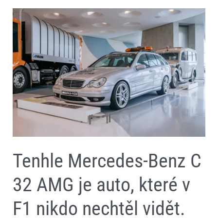
Tenhle
Mercedes-
Benz
C
32
AMG
je
auto,
které
v
F1
nikdo
nechtěl
vidět.
Když
vyjelo,
šlo
o
Tenhle Mercedes-Benz C
zdraví
jezdců
32 AMG je auto, které v
F1 nikdo nechtěl vidět.