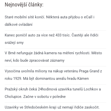
Nejnovější články:
Staré mobilní sítě končí. Některá auta přijdou o eCall i
dálkové ovládání
Kanec poničil auto za více než 433 tisíc. Častěji ale řidiči
srážejí srny
V Brně nefunguje žádná kamera na měření rychlosti. Město
neví, kdo bude zpracovávat záznamy
Vysočina uvolnila miliony na nákup veteránu Praga Grand z
roku 1929. Má být dominantou areálu hradu Kámen
Pražský okruh čeká 24hodinová uzavírka tunelů Lochkov a
Cholupice. Začne v sobotu v poledne
Uzavírky ve Středočeském kraji už nemají řidiče zaskočit.