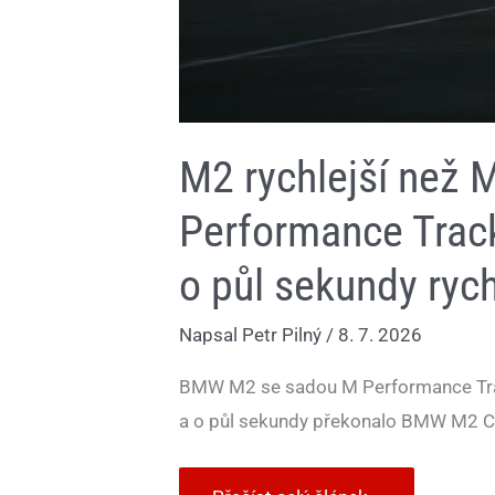
než
M2
CS
M2 rychlejší než
Performance Track
o půl sekundy ryc
Napsal
Petr Pilný
/
8. 7. 2026
BMW M2 se sadou M Performance Track
a o půl sekundy překonalo BMW M2 C