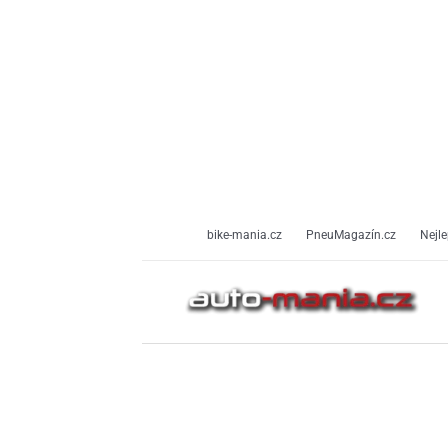
Přeskočit
na
obsah
bike-mania.cz
PneuMagazín.cz
Nejle