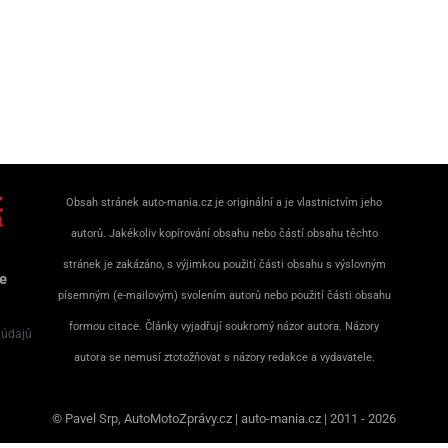
Obsah stránek auto-mania.cz je originální a je vlastnictvím jeho
autorů. Jakékoliv kopírování obsahu nebo částí obsahu těchto
stránek je zakázáno, s výjimkou použití části obsahu s výslovným
e
písemným (e-mailovým) svolením autorů nebo použití části obsahu
formou citace. Články vyjadřují soukromý názor autora. Názory
 údajů
autora se nemusí ztotožňovat s názory redakce a vydavatele.
© Pavel Srp, AutoMotoZprávy.cz | auto-mania.cz | 2011 - 2026