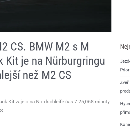
 M2 CS. BMW M2 s M
Nej
 Kit je na Nürburgringu
Jezdc
Prior
hlejší než M2 CS
Zvěř 
predá
 Kit zajelo na Nordschleife čas 7:25,068 minuty
Hyun
S.
přím
Kone