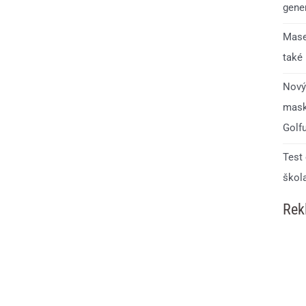
gener
Mase
také
Nový
mask
Golf
Test
škol
Rek