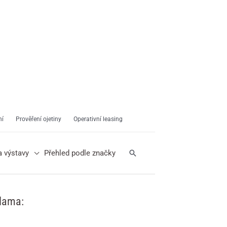
ní
Prověření ojetiny
Operativní leasing
Hledat
a výstavy
Přehled podle značky
lama: