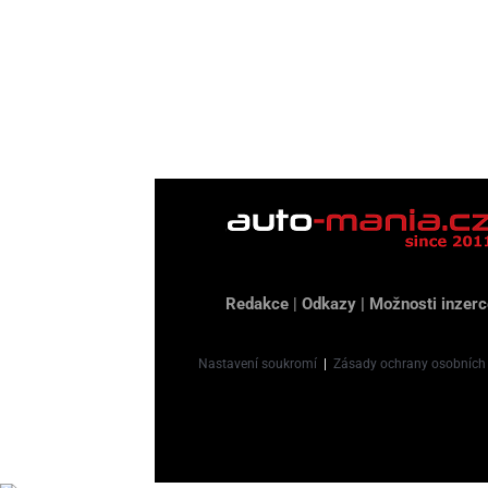
Redakce
|
Odkazy
|
Možnosti inzerc
Nastavení soukromí
|
Zásady ochrany osobních