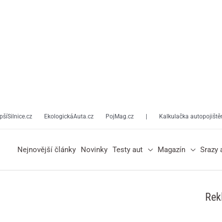
pšíSilnice.cz
EkologickáAuta.cz
PojMag.cz
|
Kalkulačka autopojiště
Nejnovější články
Novinky
Testy aut
Magazín
Srazy 
Rek