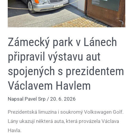
s
prezidentem
Václavem
Havlem
Zámecký park v Lánech
připravil výstavu aut
spojených s prezidentem
Václavem Havlem
Napsal
Pavel Srp
/
20. 6. 2026
Prezidentská limuzína i soukromý Volkswagen Golf.
Lány ukazují některá auta, která provázela Václava
Havla.