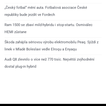
„Český fotbal“ mění auta. Fotbalová asociace České
republiky bude jezdit ve Fordech
Ram 1500 se zbaví mild-hybridu i stop-startu. Osmiválec
HEMI zůstane
Škoda zahájila sériovou výrobu elektromobilu Peaq. Sjíždí z
linek v Mladé Boleslavi vedle Elroqu a Enyaqu
Audi Q8 zlevnilo o více než 770 tisíc. Největší zvýhodnění
dostal plug-in hybrid