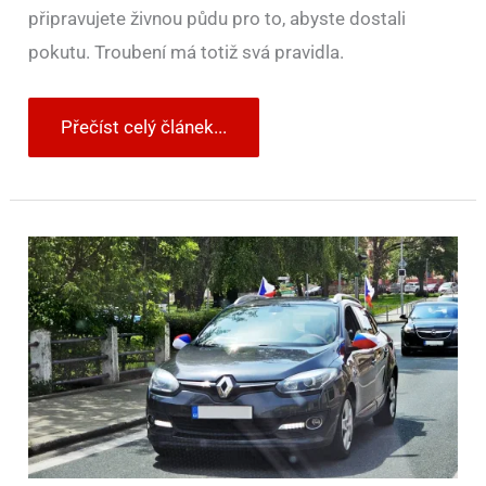
připravujete živnou půdu pro to, abyste dostali
pokutu. Troubení má totiž svá pravidla.
Přečíst celý článek...
Na
oslavné
troubení,
příliš
velké
vlajky
na
autě
nebo
sledování
hokeje
za
volantem
raději