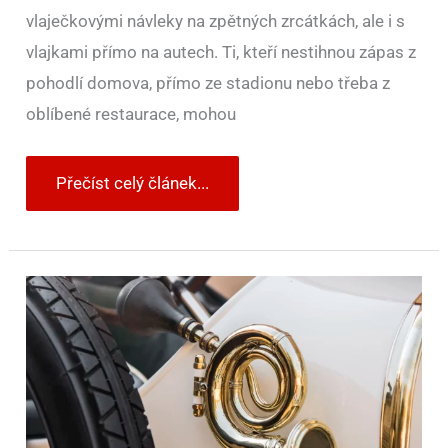
vlaječkovými návleky na zpětných zrcátkách, ale i s
vlajkami přímo na autech. Ti, kteří nestihnou zápas z
pohodlí domova, přímo ze stadionu nebo třeba z
oblíbené restaurace, mohou
Přečíst celý článek...
Klakson
a
troubení:
Za
desítky
let
se
od
balónku
změnil