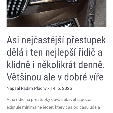
klidně
i
několikrát
denně.
Většinou
ale
v
dobré
víře
Asi nejčastější přestupek
dělá i ten nejlepší řidič a
klidně i několikrát denně.
Většinou ale v dobré víře
Napsal
Radim Plachý
/
14. 5. 2025
Ať si řidič na přestupky dává sebevětší pozor,
existuje minimálně jeden, který čas od času udělá