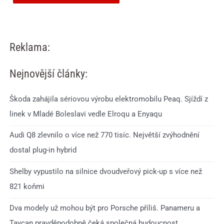
Reklama:
Nejnovější články:
Škoda zahájila sériovou výrobu elektromobilu Peaq. Sjíždí z
linek v Mladé Boleslavi vedle Elroqu a Enyaqu
Audi Q8 zlevnilo o více než 770 tisíc. Největší zvýhodnění
dostal plug-in hybrid
Shelby vypustilo na silnice dvoudveřový pick-up s více než
821 koňmi
Dva modely už mohou být pro Porsche příliš. Panameru a
Taycan pravděpodobně čeká společná budoucnost