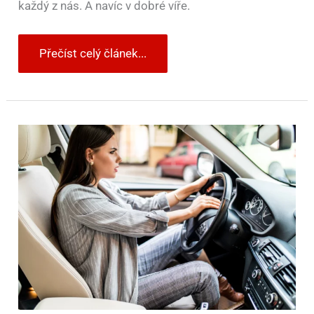
každý z nás. A navíc v dobré víře.
Přečíst celý článek...
Troubíte
často
a
rádi?
Tak
pozor
na
pokuty,
které
nejsou
z
nejlevnějších