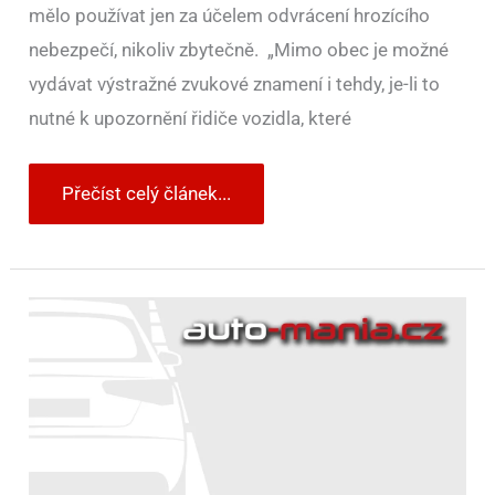
mělo používat jen za účelem odvrácení hrozícího
nebezpečí, nikoliv zbytečně. „Mimo obec je možné
vydávat výstražné zvukové znamení i tehdy, je-li to
nutné k upozornění řidiče vozidla, které
Přečíst celý článek...
V
Bombaji
zavedli
nové
semafory
s
hlukoměrem.
Čím
víc
řidiči
troubí,