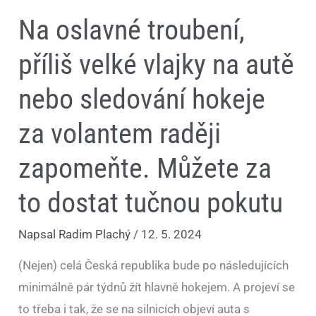
zapomeňte.
Na oslavné troubení,
Můžete
za
to
příliš velké vlajky na autě
dostat
tučnou
pokutu
nebo sledování hokeje
za volantem raději
zapomeňte. Můžete za
to dostat tučnou pokutu
Napsal
Radim Plachý
/
12. 5. 2024
(Nejen) celá Česká republika bude po následujících
minimálně pár týdnů žít hlavně hokejem. A projeví se
to třeba i tak, že se na silnicích objeví auta s