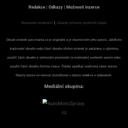
Redakce
|
Odkazy
|
Možnosti inzerce
Nastavení soukromí
|
Zásady ochrany osobních údajů
Obsah stránek auto-mania.cz je originální a je vlastnictvím jeho autorů. Jakékoliv
kopírování obsahu nebo částí obsahu těchto stránek je zakázáno, s výjimkou
použití části obsahu s výslovným písemným (e-mailovým) svolením autorů nebo
použití části obsahu formou citace. Články vyjadřují soukromý názor autora.
Názory autora se nemusí ztotožňovat s názory redakce a vydavatele.
Mediální skupina: