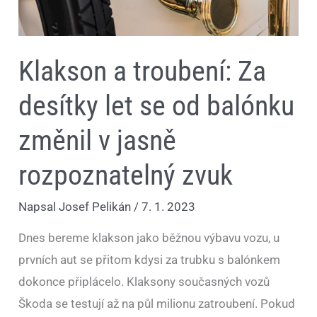
v
jasně
rozpoznatelný
zvuk
Klakson a troubení: Za
desítky let se od balónku
změnil v jasně
rozpoznatelný zvuk
Napsal
Josef Pelikán
/
7. 1. 2023
Dnes bereme klakson jako běžnou výbavu vozu, u
prvních aut se přitom kdysi za trubku s balónkem
dokonce připlácelo. Klaksony současných vozů
Škoda se testují až na půl milionu zatroubení. Pokud