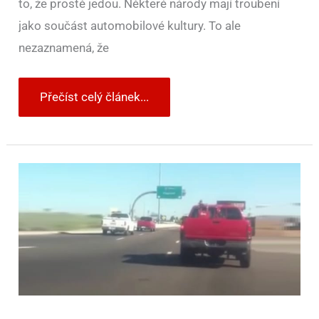
to, že prostě jedou. Některé národy mají troubení
jako součást automobilové kultury. To ale
nezaznamená, že
Přečíst celý článek...
Halloweenská
nachytávka
ze
světa
řidičů
–
video