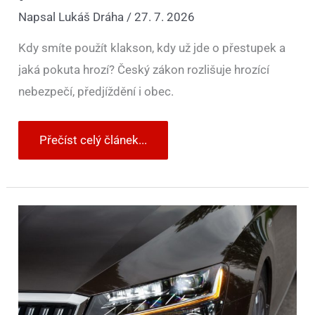
Napsal
Lukáš Dráha
/
27. 7. 2026
Kdy smíte použít klakson, kdy už jde o přestupek a
jaká pokuta hrozí? Český zákon rozlišuje hrozící
nebezpečí, předjíždění i obec.
Přečíst celý článek...
Asi
nejčastější
přestupek
dělá
i
ten
nejlepší
řidič
a