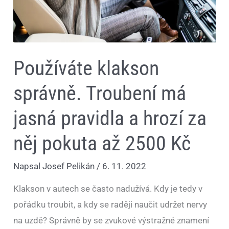
pokuta
až
2500
Kč
Používáte klakson
správně. Troubení má
jasná pravidla a hrozí za
něj pokuta až 2500 Kč
Napsal
Josef Pelikán
/
6. 11. 2022
Klakson v autech se často nadužívá. Kdy je tedy v
pořádku troubit, a kdy se raději naučit udržet nervy
na uzdě? Správně by se zvukové výstražné znamení