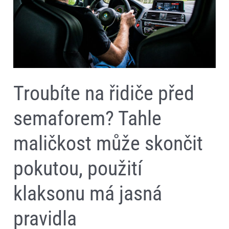
skončit
pokutou,
použití
klaksonu
má
jasná
pravidla
Troubíte na řidiče před
semaforem? Tahle
maličkost může skončit
pokutou, použití
klaksonu má jasná
pravidla