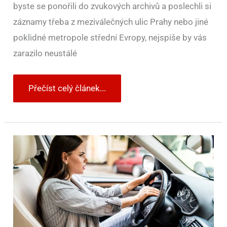
byste se ponořili do zvukových archivů a poslechli si
záznamy třeba z meziválečných ulic Prahy nebo jiné
poklidné metropole střední Evropy, nejspíše by vás
zarazilo neustálé
Přečíst celý článek...
Používáte
klakson
správně.
Troubení
má
jasná
pravidla
a
hrozí
za
něj