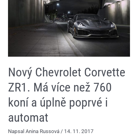
než
760
koní
a
úplně
poprvé
i
automat
Nový Chevrolet Corvette
ZR1. Má více než 760
koní a úplně poprvé i
automat
Napsal
Anina Russová
/
14. 11. 2017