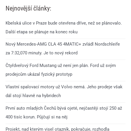
Nejnovější články:
Kbelská ulice v Praze bude otevřena dříve, než se plánovalo.
Další etapa se plánuje na konec roku
Nový Mercedes-AMG CLA 45 4MATIC+ zvládl Nordschleife
za 7:32,070 minuty. Je to nový rekord
Čtyřdveřový Ford Mustang už není jen plán. Ford už svým
prodejcům ukázal fyzický prototyp
Vlastní spalovací motory už Volvo nemá. Jeho prodeje však
dál stojí hlavně na hybridech
První auto mladých Čechů bývá ojeté, nejčastěji stojí 250 až
400 tisíc korun. Půjčují si na něj
Projekt, nad kterým visel otazník, pokračuje, rozhodla