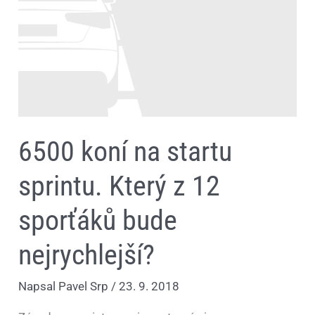
startu
sprintu.
Který
z
12
sporťáků
bude
nejrychlejší?
6500 koní na startu
sprintu. Který z 12
sporťáků bude
nejrychlejší?
Napsal
Pavel Srp
/
23. 9. 2018