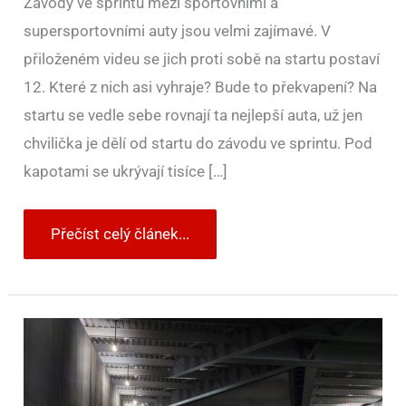
Závody ve sprintu mezi sportovními a
supersportovními auty jsou velmi zajímavé. V
přiloženém videu se jich proti sobě na startu postaví
12. Které z nich asi vyhraje? Bude to překvapení? Na
startu se vedle sebe rovnají ta nejlepší auta, už jen
chvilička je dělí od startu do závodu ve sprintu. Pod
kapotami se ukrývají tisíce […]
Přečíst celý článek...
Nový
Chevrolet
Corvette
ZR1.
Má
více