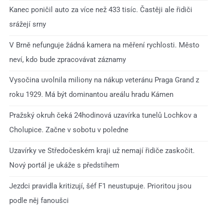
Kanec poničil auto za více než 433 tisíc. Častěji ale řidiči
srážejí srny
V Brně nefunguje žádná kamera na měření rychlosti. Město
neví, kdo bude zpracovávat záznamy
Vysočina uvolnila miliony na nákup veteránu Praga Grand z
roku 1929. Má být dominantou areálu hradu Kámen
Pražský okruh čeká 24hodinová uzavírka tunelů Lochkov a
Cholupice. Začne v sobotu v poledne
Uzavírky ve Středočeském kraji už nemají řidiče zaskočit.
Nový portál je ukáže s předstihem
Jezdci pravidla kritizují, šéf F1 neustupuje. Prioritou jsou
podle něj fanoušci