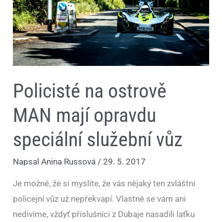
vůz
Policisté na ostrově
MAN mají opravdu
speciální služební vůz
Napsal
Anina Russová
/
29. 5. 2017
Je možné, že si myslíte, že vás nějaký ten zvláštní
policejní vůz už nepřekvapí. Vlastně se vám ani
nedivíme, vždyť příslušníci z Dubaje nasadili laťku