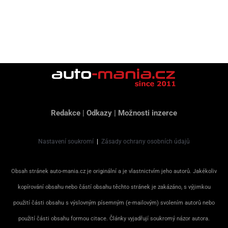
Redakce
|
Odkazy
|
Možnosti inzerce
Nastavení soukromí
|
Zásady ochrany osobních údajů
Obsah stránek auto-mania.cz je originální a je vlastnictvím jeho autorů. Jakékoliv
kopírování obsahu nebo částí obsahu těchto stránek je zakázáno, s výjimkou
použití části obsahu s výslovným písemným (e-mailovým) svolením autorů nebo
použití části obsahu formou citace. Články vyjadřují soukromý názor autora.