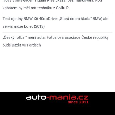
Nový Volkswagen Tiguan R se ukázal bez maskování. Pod
kabátem by měl mít techniku z Golfu R
Test ojetiny BMW X6 40d xDrive: „Stará dobrá škola“ BMW, ale
servis může bolet (2013)
„Český fotbal“ mění auta. Fotbalová asociace České republiky
bude jezdit ve Fordech