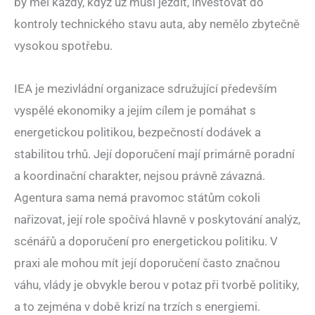
by měl každý, když už musí jezdit, investovat do
kontroly technického stavu auta, aby nemělo zbytečně
vysokou spotřebu.
IEA je mezivládní organizace sdružující především
vyspělé ekonomiky a jejím cílem je pomáhat s
energetickou politikou, bezpečností dodávek a
stabilitou trhů. Její doporučení mají primárně poradní
a koordinační charakter, nejsou právně závazná.
Agentura sama nemá pravomoc státům cokoli
nařizovat, její role spočívá hlavně v poskytování analýz,
scénářů a doporučení pro energetickou politiku. V
praxi ale mohou mít její doporučení často značnou
váhu, vlády je obvykle berou v potaz při tvorbě politiky,
a to zejména v době krizí na trzích s energiemi.