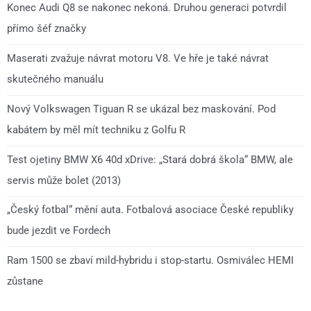
Konec Audi Q8 se nakonec nekoná. Druhou generaci potvrdil
přímo šéf značky
Maserati zvažuje návrat motoru V8. Ve hře je také návrat
skutečného manuálu
Nový Volkswagen Tiguan R se ukázal bez maskování. Pod
kabátem by měl mít techniku z Golfu R
Test ojetiny BMW X6 40d xDrive: „Stará dobrá škola“ BMW, ale
servis může bolet (2013)
„Český fotbal“ mění auta. Fotbalová asociace České republiky
bude jezdit ve Fordech
Ram 1500 se zbaví mild-hybridu i stop-startu. Osmiválec HEMI
zůstane