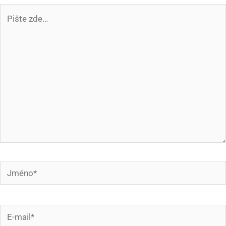
Pište
zde…
Jméno*
E-