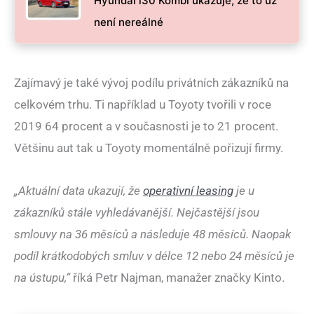
Hyundai i30 Kombi ukazuje, že to už
není nereálné
Zajímavý je také vývoj podílu privátních zákazníků na
celkovém trhu. Ti například u Toyoty tvořili v roce
2019 64 procent a v současnosti je to 21 procent.
Většinu aut tak u Toyoty momentálně pořizují firmy.
„Aktuální data ukazují, že
operativní leasing
je u
zákazníků stále vyhledávanější. Nejčastější jsou
smlouvy na 36 měsíců a následuje 48 měsíců. Naopak
podíl krátkodobých smluv v délce 12 nebo 24 měsíců je
na ústupu,“
říká Petr Najman, manažer značky Kinto.