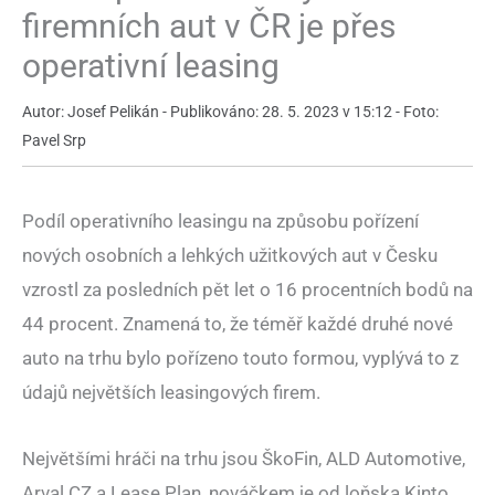
firemních aut v ČR je přes
operativní leasing
Autor: Josef Pelikán - Publikováno: 28. 5. 2023 v 15:12 - Foto:
Pavel Srp
Podíl operativního leasingu na způsobu pořízení
nových osobních a lehkých užitkových aut v Česku
vzrostl za posledních pět let o 16 procentních bodů na
44 procent. Znamená to, že téměř každé druhé nové
auto na trhu bylo pořízeno touto formou, vyplývá to z
údajů největších leasingových firem.
Největšími hráči na trhu jsou ŠkoFin, ALD Automotive,
Arval CZ a Lease Plan, nováčkem je od loňska Kinto