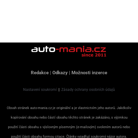
Redakce
|
Odkazy
|
Možnosti inzerce
Nastavení soukromí
|
Zásady ochrany osobních údajů
Obsah stránek auto-mania.cz je originální a je vlastnictvím jeho autorů. Jakékoliv
kopírování obsahu nebo částí obsahu těchto stránek je zakázáno, s výjimkou
použití části obsahu s výslovným písemným (e-mailovým) svolením autorů nebo
použití části obsahu formou citace. Články vyjadřují soukromý názor autora.