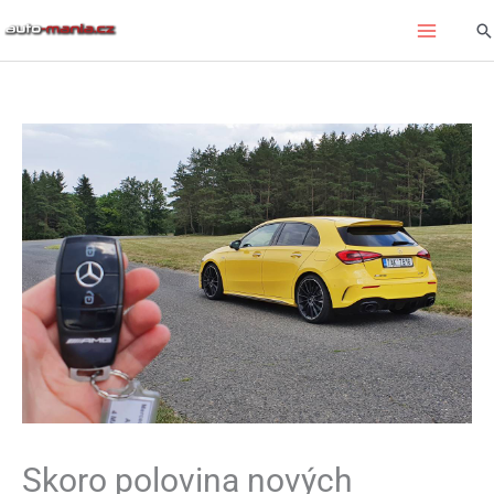
Přeskočit
Hl
na
obsah
Skoro polovina nových