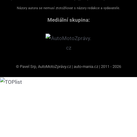
Názory autora se nemusí ztotožňovat s názory redakce a vydavatele.
Mediální skupina:
© Pavel Srp, AutoMotoZprávy.cz | auto-mania.cz | 2011 - 2026