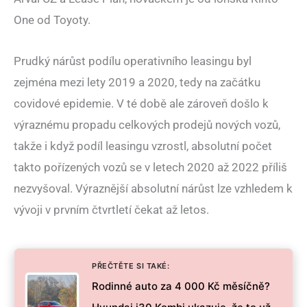
One od Toyoty.
Prudký nárůst podílu operativního leasingu byl
zejména mezi lety 2019 a 2020, tedy na začátku
covidové epidemie. V té době ale zároveň došlo k
výraznému propadu celkových prodejů nových vozů,
takže i když podíl leasingu vzrostl, absolutní počet
takto pořízených vozů se v letech 2020 až 2022 příliš
nezvyšoval. Výraznější absolutní nárůst lze vzhledem k
vývoji v prvním čtvrtletí čekat až letos.
PŘEČTĚTE SI TAKÉ:
Rodinné auto za 4 000 Kč měsíčně?