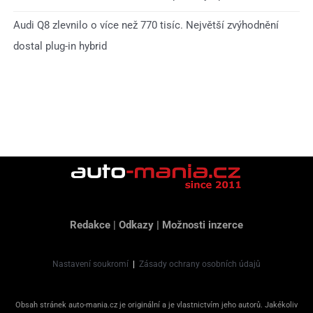
Audi Q8 zlevnilo o více než 770 tisíc. Největší zvýhodnění
dostal plug-in hybrid
Redakce
|
Odkazy
|
Možnosti inzerce
Nastavení soukromí
|
Zásady ochrany osobních údajů
Obsah stránek auto-mania.cz je originální a je vlastnictvím jeho autorů. Jakékoliv