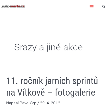
Přeskočit
Hl
na
obsah
Srazy a jiné akce
11.
11. ročník jarních sprintů
ročník
jarních
sprintů
na Vítkově – fotogalerie
na
Vítkově
–
Napsal
Pavel Srp
/
29. 4. 2012
fotogalerie