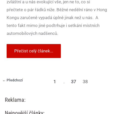
zvláštní a u nás evokující vše, jen ne to, co si
přečtete o pár řádků níže. Běžné nedělní ráno v Hong
Kongu zaručeně vypadá úplně jinak než u nás. A
tento fakt mimo jiné podtrhuje i setkání místních
automobilových nadšenců.
Přečíst celý článek...
←
Předchozí
1
37
38
…
Reklama:
Nejnovější články: