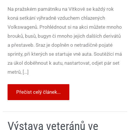
Na pražském památníku na Vítkově se každý rok
koná setkání výhradně vzduchem chlazených
Volkswagenů. Prohlédnout si na akci můžete mnoho
brouků, busů, bugyn či mnoho jejich dalších derivátů
a přestaveb. Sraz je doplněn o netradičně pojaté
sprinty, při kterých se startuje vně auta. Soutěžící má
za úkol doběhnout k autu, nastartovat, odjet pár set
metrů, […]
Přečíst celý článek...
Výstava
Výstava veteránů ve
veteránů