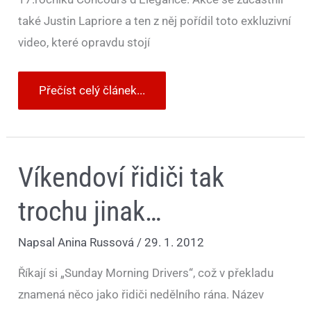
také Justin Lapriore a ten z něj pořídil toto exkluzivní
video, které opravdu stojí
Přečíst celý článek...
Víkendoví
Víkendoví řidiči tak
řidiči
tak
trochu
trochu jinak…
jinak…
Napsal
Anina Russová
/
29. 1. 2012
Říkají si „Sunday Morning Drivers“, což v překladu
znamená něco jako řidiči nedělního rána. Název