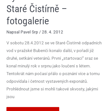
ve
Staré
Staré Čistírně –
Čistírně
–
fotogalerie
fotogalerie
Napsal
Pavel Srp
/
28. 4. 2012
V sobotu 28.4.2012 se ve Staré Čistírně odpadních
vod v pražské Bubenči konalo další, v pořadí již
druhé, setkání veteránů. První „startovací“ sraz se
konal minulý rok v srpnu jako loučení s létem.
Tentokrát nám počasí přálo o poznání více a tomu
odpovídala i četnost vystavených exponátů.
Prohlédnout jsme si mohli takové skvosty, jakými
jsou