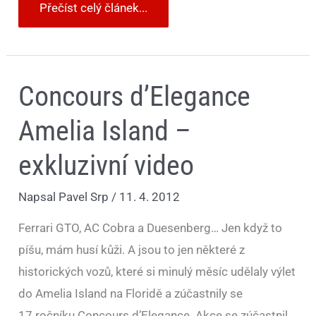
Přečíst celý článek...
Concours
Concours d’Elegance
d’Elegance
Amelia
Island
Amelia Island –
–
exkluzivní
exkluzivní video
video
Napsal
Pavel Srp
/
11. 4. 2012
Ferrari GTO, AC Cobra a Duesenberg… Jen když to
píšu, mám husí kůži. A jsou to jen některé z
historických vozů, které si minulý měsíc udělaly výlet
do Amelia Island na Floridě a zúčastnily se
17.ročníku Concours d’Elegance. Akce se zúčastnil