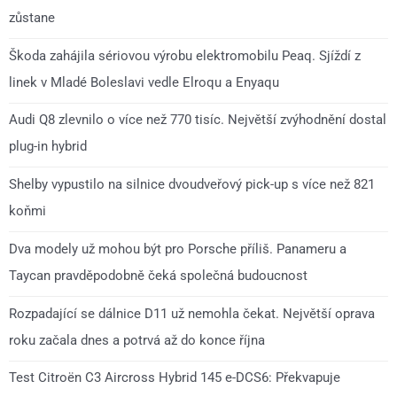
zůstane
Škoda zahájila sériovou výrobu elektromobilu Peaq. Sjíždí z
linek v Mladé Boleslavi vedle Elroqu a Enyaqu
Audi Q8 zlevnilo o více než 770 tisíc. Největší zvýhodnění dostal
plug-in hybrid
Shelby vypustilo na silnice dvoudveřový pick-up s více než 821
koňmi
Dva modely už mohou být pro Porsche příliš. Panameru a
Taycan pravděpodobně čeká společná budoucnost
Rozpadající se dálnice D11 už nemohla čekat. Největší oprava
roku začala dnes a potrvá až do konce října
Test Citroën C3 Aircross Hybrid 145 e-DCS6: Překvapuje