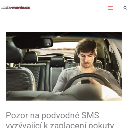
Přeskočit
Hl
na
obsah
Pozor na podvodné SMS
vyzývající k zaplacení pokuty