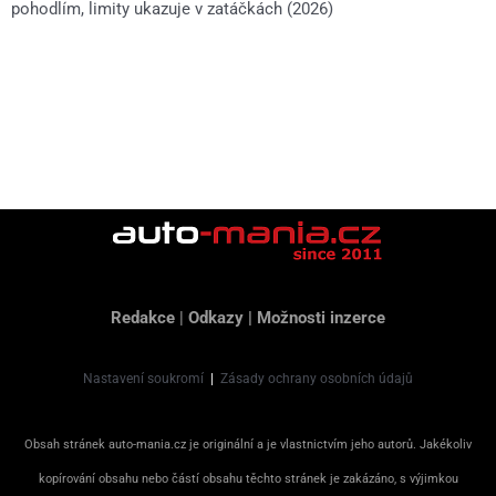
pohodlím, limity ukazuje v zatáčkách (2026)
Redakce
|
Odkazy
|
Možnosti inzerce
Nastavení soukromí
|
Zásady ochrany osobních údajů
Obsah stránek auto-mania.cz je originální a je vlastnictvím jeho autorů. Jakékoliv
kopírování obsahu nebo částí obsahu těchto stránek je zakázáno, s výjimkou