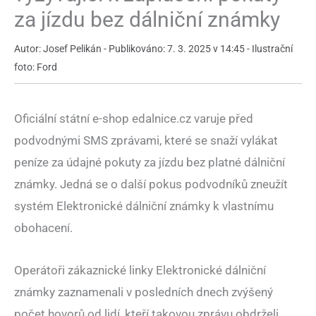
za jízdu bez dálniční známky
Autor: Josef Pelikán - Publikováno: 7. 3. 2025 v 14:45 - Ilustrační
foto: Ford
Oficiální státní e-shop edalnice.cz varuje před
podvodnými SMS zprávami, které se snaží vylákat
peníze za údajné pokuty za jízdu bez platné dálniční
známky. Jedná se o další pokus podvodníků zneužít
systém Elektronické dálniční známky k vlastnímu
obohacení.
Operátoři zákaznické linky Elektronické dálniční
známky zaznamenali v posledních dnech zvýšený
počet hovorů od lidí, kteří takovou zprávu obdrželi.