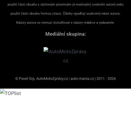
použití části obsahu s výslovným písemným (e-mailovým) svolením autorů nebo
použití části obsahu formou citace. Články vyjadřují soukromý názor autora.
Názory autora se nemusí ztotožňovat s názory redakce a vydavatele.
Mediální skupina:
© Pavel Srp, AutoMotoZprávy.cz | auto-mania.cz | 2011 - 2026