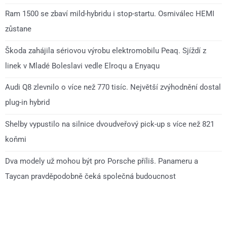
Ram 1500 se zbaví mild-hybridu i stop-startu. Osmiválec HEMI
zůstane
Škoda zahájila sériovou výrobu elektromobilu Peaq. Sjíždí z
linek v Mladé Boleslavi vedle Elroqu a Enyaqu
Audi Q8 zlevnilo o více než 770 tisíc. Největší zvýhodnění dostal
plug-in hybrid
Shelby vypustilo na silnice dvoudveřový pick-up s více než 821
koňmi
Dva modely už mohou být pro Porsche příliš. Panameru a
Taycan pravděpodobně čeká společná budoucnost