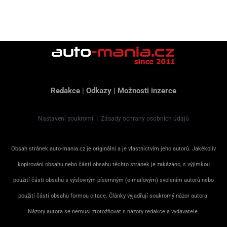
Redakce
|
Odkazy
|
Možnosti inzerce
Nastavení soukromí
|
Zásady ochrany osobních údajů
Obsah stránek auto-mania.cz je originální a je vlastnictvím jeho autorů. Jakékoliv
kopírování obsahu nebo částí obsahu těchto stránek je zakázáno, s výjimkou
použití části obsahu s výslovným písemným (e-mailovým) svolením autorů nebo
použití části obsahu formou citace. Články vyjadřují soukromý názor autora.
Názory autora se nemusí ztotožňovat s názory redakce a vydavatele.