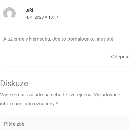
JIŘÍ
4. 4. 2023 V 13:17
A už jsme v Německu. Jde to pomalounku, ale jistě.
Odepsat
Diskuze
Vaše e-mailová adresa nebude zveřejněna.
Vyžadované
informace jsou označeny
*
Pište
zde…