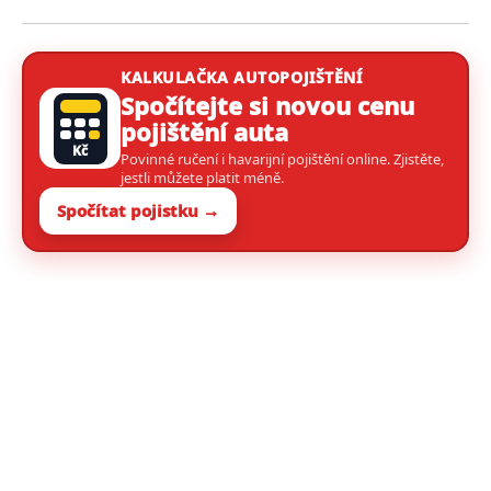
KALKULAČKA AUTOPOJIŠTĚNÍ
Spočítejte si novou cenu
pojištění auta
Kč
Povinné ručení i havarijní pojištění online. Zjistěte,
jestli můžete platit méně.
Spočítat pojistku →