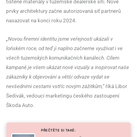
tištěné materiály v tuzemské dealerské síti. Nové
prvky architektury začne autorizovaná síť partnerů
nasazovat na konci roku 2024.
„Novou firemní identitu jsme veřejnosti ukázali v
loňském roce, od teď ji naplno začneme využívat i ve
všech tuzemských komunikačních kanálech. Cílem
kampaně je všem ukázat nové vizuály a inspirovat naše
zákazníky k objevování a větší odvaze vydat se
nevšedními cestami vstříc novým zážitkům,“
říká Libor
Šedivák, vedoucí marketingu českého zastoupení
Škoda Auto.
PŘEČTĚTE SI TAKÉ: