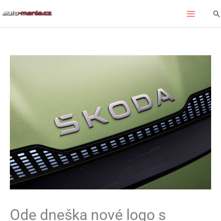
Přeskočit
Hl
na
obsah
Ode dneška nové logo s