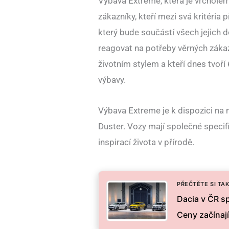
Výbava Extreme, která je vrcholem 
zákazníky, kteří mezi svá kritéria 
který bude součástí všech jejich d
reagovat na potřeby věrných zákaz
životním stylem a kteří dnes tvoří 
výbavy.
Výbava Extreme je k dispozici na
Duster. Vozy mají společné specif
inspirací života v přírodě.
PŘEČTĚTE SI TAK
Dacia v ČR s
Ceny začínaj