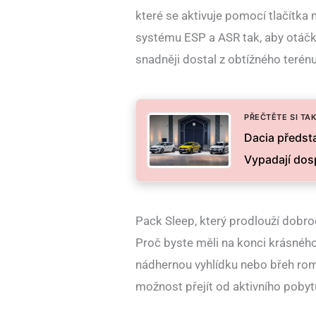
které se aktivuje pomocí tlačítka 
systému ESP a ASR tak, aby otáčky
snadněji dostal z obtížného terénu
PŘEČTĚTE SI TAK
Dacia předst
Vypadají dosp
Pack Sleep, který prodlouží dobro
Proč byste měli na konci krásné
nádhernou vyhlídku nebo břeh rom
možnost přejít od aktivního pobytu