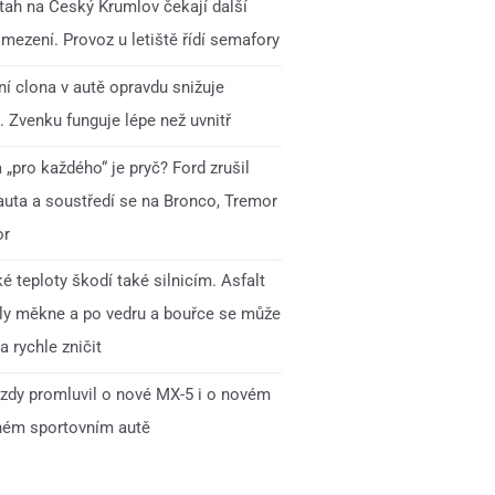
 tah na Český Krumlov čekají další
mezení. Provoz u letiště řídí semafory
í clona v autě opravdu snižuje
. Zvenku funguje lépe než uvnitř
„pro každého“ je pryč? Ford zrušil
auta a soustředí se na Bronco, Tremor
or
é teploty škodí také silnicím. Asfalt
ly měkne a po vedru a bouřce se může
 rychle zničit
zdy promluvil o nové MX-5 i o novém
ném sportovním autě