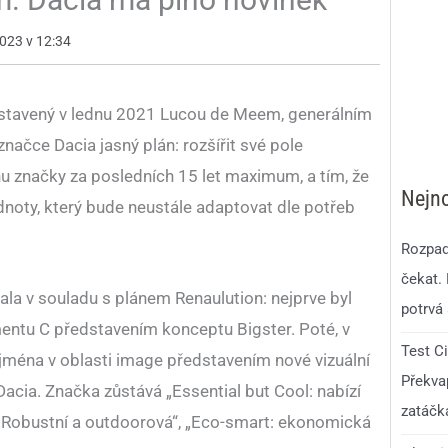
2023 v 12:34
dstavený v lednu 2021 Lucou de Meem, generálním
značce Dacia jasný plán: rozšířit své pole
hu značky za posledních 15 let maximum, a tím, že
Nejno
noty, který bude neustále adaptovat dle potřeb
Rozpad
čekat.
la v souladu s plánem Renaulution: nejprve byl
potrvá 
ntu C představením konceptu Bigster. Poté, v
Test C
jména v oblasti image představením nové vizuální
Překvap
 Dacia. Značka zůstává „Essential but Cool: nabízí
zatáčk
 „Robustní a outdoorová“, „Eco-smart: ekonomická