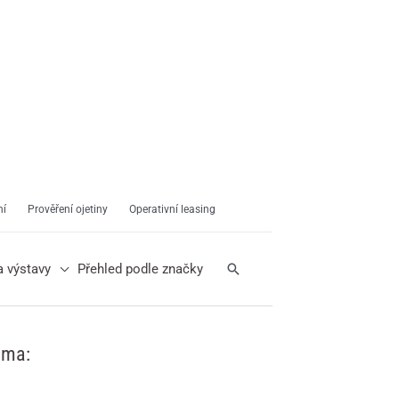
ní
Prověření ojetiny
Operativní leasing
Hledat
a výstavy
Přehled podle značky
ama: