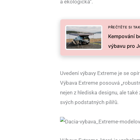
a ekologická“.
PŘEČTĚTE SI TAK
Kempování be
výbavu pro Jo
Uvedení výbavy Extreme je se opír
Výbava Extreme posouvá „robustní 
nejen z hlediska designu, ale také 
svých podstatných pilířů.