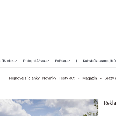
pšíSilnice.cz
EkologickáAuta.cz
PojMag.cz
|
Kalkulačka autopojiště
Nejnovější články
Novinky
Testy aut
Magazín
Srazy 
Rekl