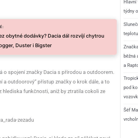
Hlavní
týdny o
Slunečn
É:
teplotu
z obytné dodávky? Dacia dál rozvíjí chytrou
gger, Duster i Bigster
Značka 
běžná 
a Rapt
á o spojení značky Dacia s přírodou a outdoorem.
Tropick
a outdoorový“ přístup značky o krok dále, a to
pod ko
z hlediska funkčnosti, aniž by ztratila cokoli ze
vozovka
Šéf Ma
vrchol