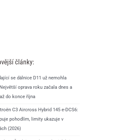
vější články:
ající se dálnice D11 už nemohla
 Největší oprava roku začala dnes a
až do konce října
itroën C3 Aircross Hybrid 145 e-DCS6:
uje pohodlím, limity ukazuje v
ách (2026)