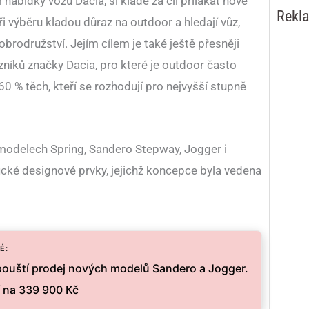
nabídky vozů Dacia, si klade za cíl přilákat nové
Rekl
při výběru kladou důraz na outdoor a hledají vůz,
obrodružství. Jejím cílem je také ještě přesněji
níků značky Dacia, pro které je outdoor často
60 % těch, kteří se rozhodují pro nejvyšší stupně
 modelech Spring, Sandero Stepway, Jogger i
ické designové prvky, jejichž koncepce byla vedena
É:
pouští prodej nových modelů Sandero a Jogger.
í na 339 900 Kč