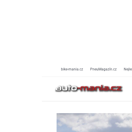
Přeskočit
na
obsah
bike-mania.cz
PneuMagazín.cz
Nejle