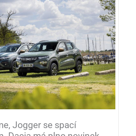
e, Jogger se spací
. Dacia má plno novinek