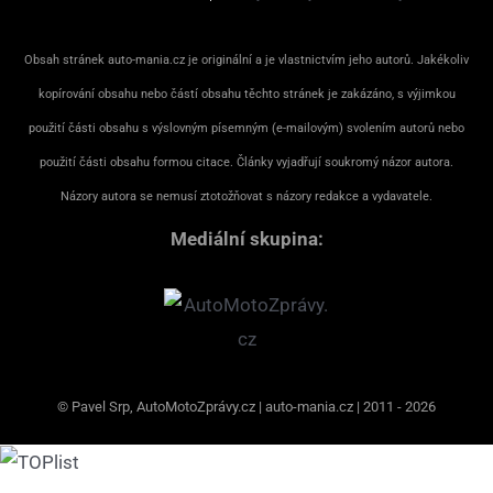
Obsah stránek auto-mania.cz je originální a je vlastnictvím jeho autorů. Jakékoliv
kopírování obsahu nebo částí obsahu těchto stránek je zakázáno, s výjimkou
použití části obsahu s výslovným písemným (e-mailovým) svolením autorů nebo
použití části obsahu formou citace. Články vyjadřují soukromý názor autora.
Názory autora se nemusí ztotožňovat s názory redakce a vydavatele.
Mediální skupina:
© Pavel Srp, AutoMotoZprávy.cz | auto-mania.cz | 2011 - 2026