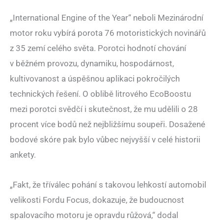
„International Engine of the Year“ neboli Mezinárodní
motor roku vybírá porota 76 motoristických novinářů
z 35 zemí celého světa. Porotci hodnotí chování
v běžném provozu, dynamiku, hospodárnost,
kultivovanost a úspěšnou aplikaci pokročilých
technických řešení. O oblibě litrového EcoBoostu
mezi porotci svědčí i skutečnost, že mu udělili o 28
procent více bodů než nejbližšímu soupeři. Dosažené
bodové skóre pak bylo vůbec nejvyšší v celé historii
ankety.
„Fakt, že tříválec pohání s takovou lehkostí automobil
velikosti Fordu Focus, dokazuje, že budoucnost
spalovacího motoru je opravdu růžová,“ dodal