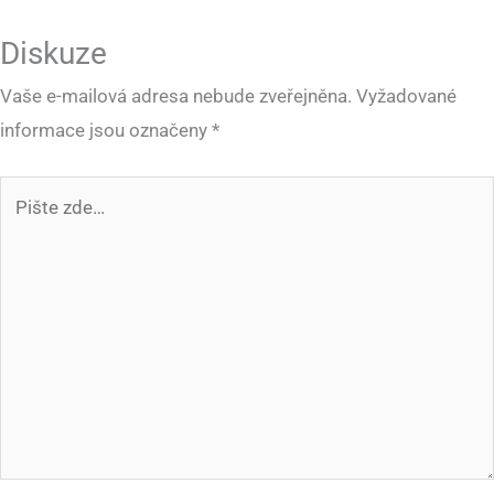
Diskuze
Vaše e-mailová adresa nebude zveřejněna.
Vyžadované
informace jsou označeny
*
Pište
zde…