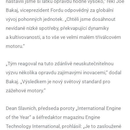
nastavili jsme si laťku opravdu hodně vysoko,“ řekl Joe
Bakaj, viceprezident Fordu odpovědný za globální
vývoj pohonných jednotek. „Chtěli jsme dosáhnout
nevídaně nízké spotřeby, překvapující dynamiky
a kultivovanosti, a to vše ve velmi malém tříválcovém
motoru.“
„Tým reagoval na tuto zdánlivě neuskutečnitelnou
výzvu několika opravdu zajímavými inovacemi,“ dodal
Bakaj. „Výsledkem je nový světový standard pro
zážehové motory.”
Dean Slavnich, předseda poroty „International Engine
of the Year“ a šéfredaktor magazínu Engine
Technology International, prohlásil: „Je to zasloužené