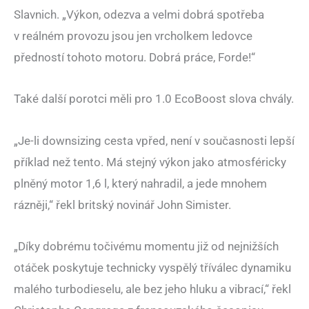
Slavnich. „Výkon, odezva a velmi dobrá spotřeba
v reálném provozu jsou jen vrcholkem ledovce
předností tohoto motoru. Dobrá práce, Forde!“
Také další porotci měli pro 1.0 EcoBoost slova chvály.
„Je-li downsizing cesta vpřed, není v současnosti lepší
příklad než tento. Má stejný výkon jako atmosféricky
plněný motor 1,6 l, který nahradil, a jede mnohem
rázněji,“ řekl britský novinář John Simister.
„Díky dobrému točivému momentu již od nejnižších
otáček poskytuje technicky vyspělý tříválec dynamiku
malého turbodieselu, ale bez jeho hluku a vibrací,“ řekl