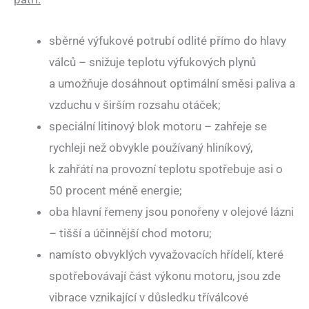
sběrné výfukové potrubí odlité přímo do hlavy
válců – snižuje teplotu výfukových plynů
a umožňuje dosáhnout optimální směsi paliva a
vzduchu v širším rozsahu otáček;
speciální litinový blok motoru – zahřeje se
rychleji než obvykle používaný hliníkový,
k zahřátí na provozní teplotu spotřebuje asi o
50 procent méně energie;
oba hlavní řemeny jsou ponořeny v olejové lázni
– tišší a účinnější chod motoru;
namísto obvyklých vyvažovacích hřídelí, které
spotřebovávají část výkonu motoru, jsou zde
vibrace vznikající v důsledku tříválcové