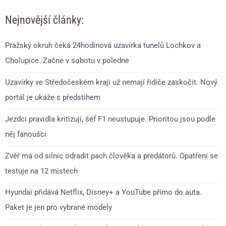
Nejnovější články:
Pražský okruh čeká 24hodinová uzavírka tunelů Lochkov a
Cholupice. Začne v sobotu v poledne
Uzavírky ve Středočeském kraji už nemají řidiče zaskočit. Nový
portál je ukáže s předstihem
Jezdci pravidla kritizují, šéf F1 neustupuje. Prioritou jsou podle
něj fanoušci
Zvěř má od silnic odradit pach člověka a predátorů. Opatření se
testuje na 12 místech
Hyundai přidává Netflix, Disney+ a YouTube přímo do auta.
Paket je jen pro vybrané modely