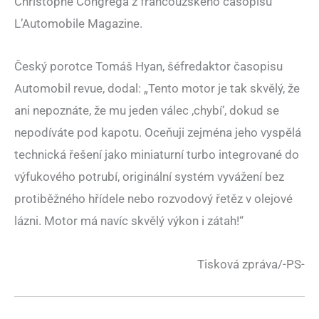
Christophe Congrega z francouzského časopisu
L’Automobile Magazine.
Český porotce Tomáš Hyan, šéfredaktor časopisu
Automobil revue, dodal: „Tento motor je tak skvělý, že
ani nepoznáte, že mu jeden válec ‚chybí‘, dokud se
nepodíváte pod kapotu. Oceňuji zejména jeho vyspělá
technická řešení jako miniaturní turbo integrované do
výfukového potrubí, originální systém vyvážení bez
protiběžného hřídele nebo rozvodový řetěz v olejové
lázni. Motor má navíc skvělý výkon i zátah!“
Tisková zpráva/-PS-