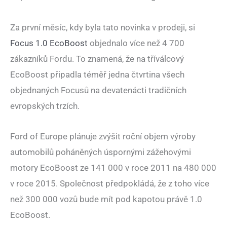
Za první měsíc, kdy byla tato novinka v prodeji, si
Focus 1.0 EcoBoost
objednalo více než 4 700
zákazníků Fordu. To znamená, že na tříválcový
EcoBoost připadla téměř jedna čtvrtina všech
objednaných Focusů na devatenácti tradičních
evropských trzích.
Ford of Europe plánuje zvýšit roční objem výroby
automobilů poháněných úspornými zážehovými
motory EcoBoost ze 141 000 v roce 2011 na 480 000
v roce 2015. Společnost předpokládá, že z toho více
než 300 000 vozů bude mít pod kapotou právě 1.0
EcoBoost.