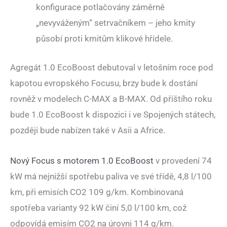
konfigurace potlačovány záměrně
„nevyváženým“ setrvačníkem – jeho kmity
působí proti kmitům klikové hřídele.
Agregát 1.0 EcoBoost debutoval v letošním roce pod
kapotou evropského Focusu, brzy bude k dostání
rovněž v modelech C-MAX a B-MAX. Od příštího roku
bude 1.0 EcoBoost k dispozici i ve Spojených státech,
později bude nabízen také v Asii a Africe.
Nový Focus s motorem 1.0 EcoBoost
v provedení 74
kW má nejnižší spotřebu paliva ve své třídě, 4,8 l/100
km, při emisích CO2 109 g/km. Kombinovaná
spotřeba varianty 92 kW činí 5,0 l/100 km, což
odpovídá emisím CO2 na úrovni 114 g/km.