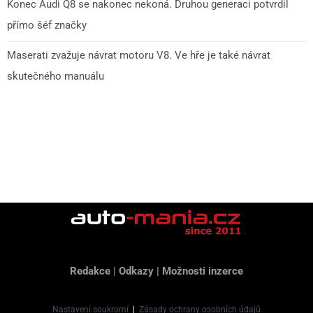
Konec Audi Q8 se nakonec nekoná. Druhou generaci potvrdil
přímo šéf značky
Maserati zvažuje návrat motoru V8. Ve hře je také návrat
skutečného manuálu
Redakce
|
Odkazy
|
Možnosti inzerce
Nastavení soukromí
|
Zásady ochrany osobních údajů