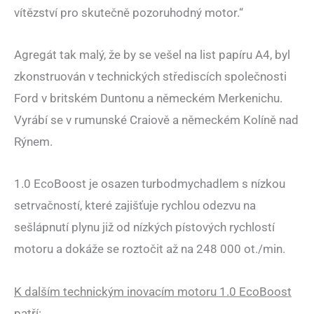
vítězství pro skutečně pozoruhodný motor.“
Agregát tak malý, že by se vešel na list papíru A4, byl
zkonstruován v technických střediscích společnosti
Ford v britském Duntonu a německém Merkenichu.
Vyrábí se v rumunské Craiově a německém Kolíně nad
Rýnem.
1.0 EcoBoost je osazen turbodmychadlem s nízkou
setrvačností, které zajišťuje rychlou odezvu na
sešlápnutí plynu již od nízkých pístových rychlostí
motoru a dokáže se roztočit až na 248 000 ot./min.
K dalším technickým inovacím motoru 1.0 EcoBoost
patří: