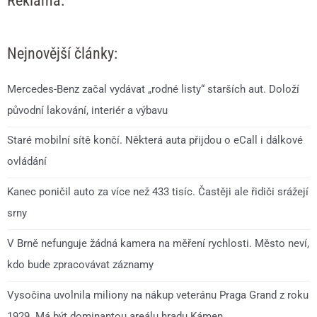
Reklama:
Nejnovější články:
Mercedes-Benz začal vydávat „rodné listy“ starších aut. Doloží
původní lakování, interiér a výbavu
Staré mobilní sítě končí. Některá auta přijdou o eCall i dálkové
ovládání
Kanec poničil auto za více než 433 tisíc. Častěji ale řidiči srážejí
srny
V Brně nefunguje žádná kamera na měření rychlosti. Město neví,
kdo bude zpracovávat záznamy
Vysočina uvolnila miliony na nákup veteránu Praga Grand z roku
1929. Má být dominantou areálu hradu Kámen