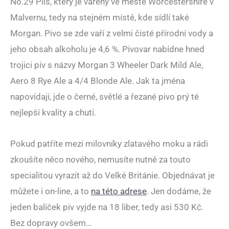
No.29 Pils, který je vařený ve městě Worcestershire v
Malvernu, tedy na stejném místě, kde sídlí také
Morgan. Pivo se zde vaří z velmi čisté přírodní vody a
jeho obsah alkoholu je 4,6 %. Pivovar nabídne hned
trojici piv s názvy Morgan 3 Wheeler Dark Mild Ale,
Aero 8 Rye Ale a 4/4 Blonde Ale. Jak ta jména
napovídají, jde o černé, světlé a řezané pivo prý té
nejlepší kvality a chuti.
Pokud patříte mezi milovníky zlatavého moku a rádi
zkoušíte něco nového, nemusíte nutně za touto
specialitou vyrazit až do Velké Británie. Objednávat je
můžete i on-line, a to
na této adrese
. Jen dodáme, že
jeden balíček piv vyjde na 18 liber, tedy asi 530 Kč.
Bez dopravy ovšem…