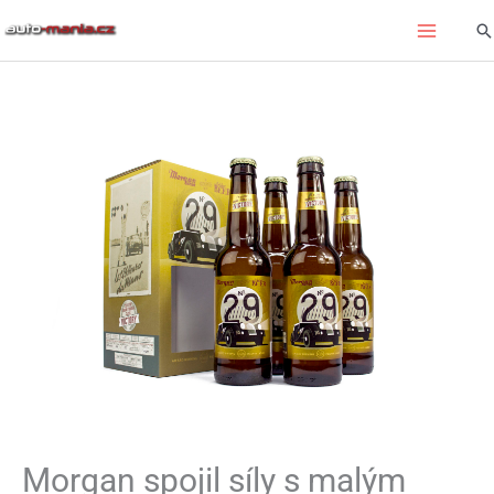
Přeskočit
Hl
na
obsah
Morgan spojil síly s malým