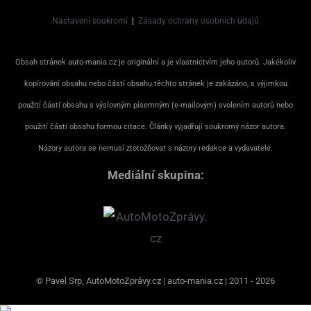
Nastavení soukromí
|
Zásady ochrany osobních údajů
Obsah stránek auto-mania.cz je originální a je vlastnictvím jeho autorů. Jakékoliv
kopírování obsahu nebo částí obsahu těchto stránek je zakázáno, s výjimkou
použití části obsahu s výslovným písemným (e-mailovým) svolením autorů nebo
použití části obsahu formou citace. Články vyjadřují soukromý názor autora.
Názory autora se nemusí ztotožňovat s názory redakce a vydavatele.
Mediální skupina:
© Pavel Srp, AutoMotoZprávy.cz | auto-mania.cz | 2011 - 2026