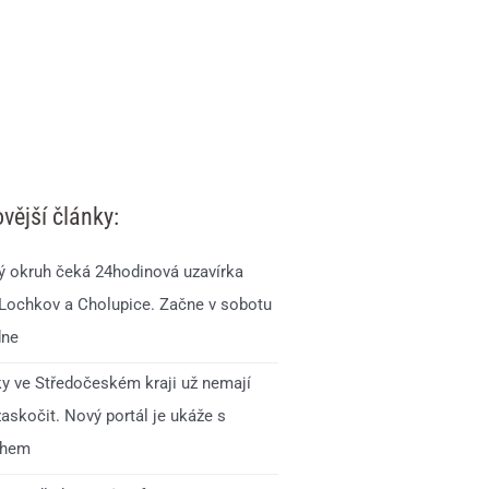
vější články:
ý okruh čeká 24hodinová uzavírka
 Lochkov a Cholupice. Začne v sobotu
dne
ky ve Středočeském kraji už nemají
zaskočit. Nový portál je ukáže s
ihem