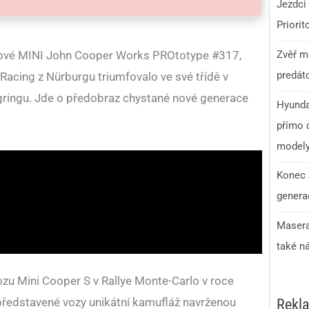
Jezdci 
Priorit
Zvěř má
hové MINI John Cooper Works PROtotype #317,
predáto
Racing z Nürburgu triumfovalo ve své třídě v
ringu. Jde o předobraz chystané nové generace
Hyunda
přímo d
model
Konec 
generac
Masera
také n
vozu Mini Cooper S v Rallye Monte-Carlo v roce
 představené vozy unikátní kamufláž navrženou
Rekl