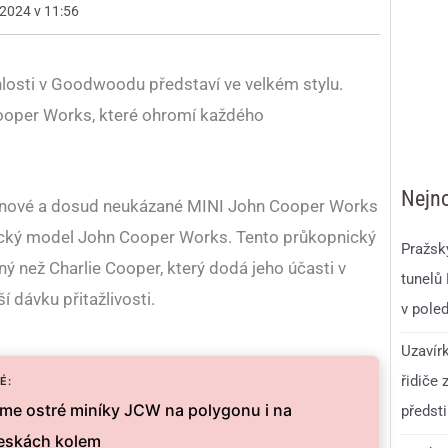
 2024 v 11:56
hlosti v Goodwoodu představí ve velkém stylu.
oper Works, které ohromí každého
Nejno
a nové a dosud neukázané MINI John Cooper Works
ický model John Cooper Works. Tento průkopnický
Pražsk
iný než Charlie Cooper, který dodá jeho účasti v
tunelů
 dávku přitažlivosti.
v pole
Uzavír
řidiče 
É:
sme ostré miníky JCW na polygonu i na
předst
reskách kolem