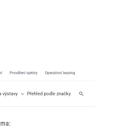
ní
Prověření ojetiny
Operativní leasing
Hledat
a výstavy
Přehled podle značky
ama: