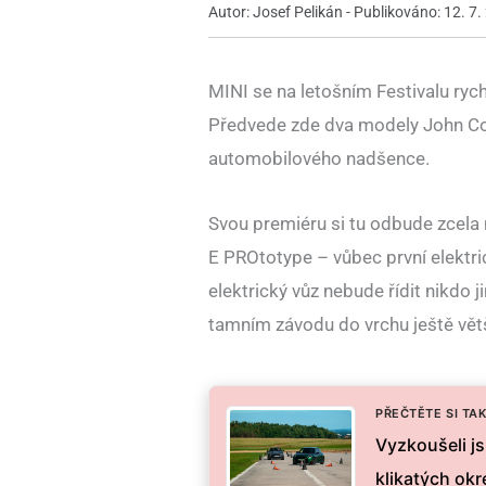
Autor: Josef Pelikán - Publikováno: 12. 7.
MINI se na letošním Festivalu ryc
Předvede zde dva modely John Co
automobilového nadšence.
Svou premiéru si tu odbude zcel
E PROtotype – vůbec první elektr
elektrický vůz nebude řídit nikdo j
tamním závodu do vrchu ještě větší
PŘEČTĚTE SI TAK
Vyzkoušeli j
klikatých ok