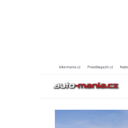
Přeskočit
na
obsah
bike-mania.cz
PneuMagazín.cz
Nejle