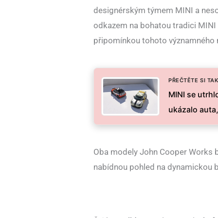
designérským týmem MINI a nesou
odkazem na bohatou tradici MINI 
připomínkou tohoto významného m
PŘEČTĚTE SI TAK
MINI se utrh
ukázalo auta, 
Oba modely John Cooper Works bud
nabídnou pohled na dynamickou b