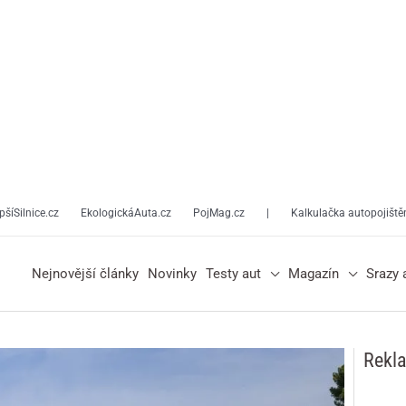
pšíSilnice.cz
EkologickáAuta.cz
PojMag.cz
|
Kalkulačka autopojiště
Nejnovější články
Novinky
Testy aut
Magazín
Srazy 
Rekl