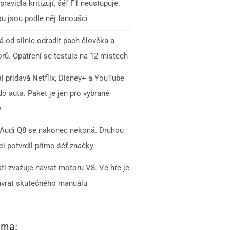
pravidla kritizují, šéf F1 neustupuje.
ou jsou podle něj fanoušci
 od silnic odradit pach člověka a
rů. Opatření se testuje na 12 místech
i přidává Netflix, Disney+ a YouTube
o auta. Paket je jen pro vybrané
y
Audi Q8 se nakonec nekoná. Druhou
i potvrdil přímo šéf značky
ti zvažuje návrat motoru V8. Ve hře je
ávrat skutečného manuálu
ama: