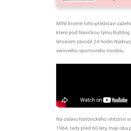
MINI kromě toho představí záže
které pod hlavičkou týmu Bulldog 
letošním závodě 24 hodin Nürburg
sériového sportovního modelu.
Na oslavu historického vítězství 
1964, tedy před 60 lety, mají oba