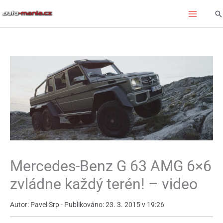
Přeskočit
Hl
na
obsah
Mercedes-Benz G 63 AMG 6×6
zvládne každý terén! – video
Autor: Pavel Srp - Publikováno: 23. 3. 2015 v 19:26