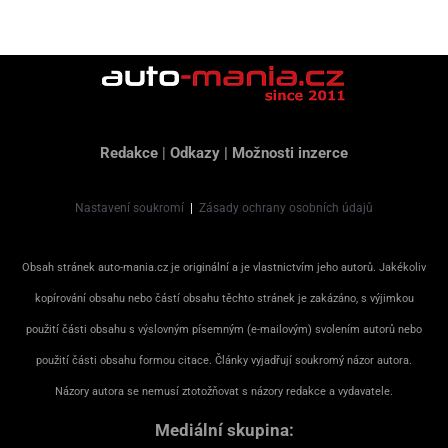
Redakce
|
Odkazy
|
Možnosti inzerce
Nastavení soukromí
|
Zásady ochrany osobních údajů
Obsah stránek auto-mania.cz je originální a je vlastnictvím jeho autorů. Jakékoliv
kopírování obsahu nebo částí obsahu těchto stránek je zakázáno, s výjimkou
použití části obsahu s výslovným písemným (e-mailovým) svolením autorů nebo
použití části obsahu formou citace. Články vyjadřují soukromý názor autora.
Názory autora se nemusí ztotožňovat s názory redakce a vydavatele.
Mediální skupina: