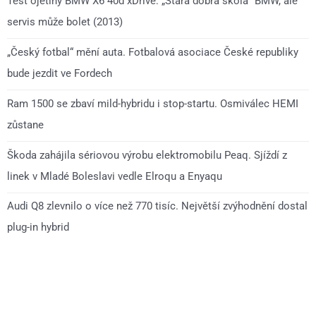
Test ojetiny BMW X6 40d xDrive: „Stará dobrá škola“ BMW, ale
servis může bolet (2013)
„Český fotbal“ mění auta. Fotbalová asociace České republiky
bude jezdit ve Fordech
Ram 1500 se zbaví mild-hybridu i stop-startu. Osmiválec HEMI
zůstane
Škoda zahájila sériovou výrobu elektromobilu Peaq. Sjíždí z
linek v Mladé Boleslavi vedle Elroqu a Enyaqu
Audi Q8 zlevnilo o více než 770 tisíc. Největší zvýhodnění dostal
plug-in hybrid