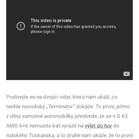
Podívejte se na dvojici videí, která nám ukáží, co
tenhle novodobý
„Terminátor“
dokáže. To první, přímo
z dílny samotné automobilky, předvede, že se s G 63
AMG 6×6 nemusíte bát vyrazit na
výlet do hor
do
italského Toskánska, a to druhé nám ukáže, že to první