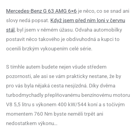
Mercedes-Benz G 63 AMG 6×6
je něco, co se snad ani
slovy nedá popsat.
Když jsem před ním loni v červnu
stál
, byl jsem v němém úžasu. Odvaha automobilky
postavit něco takového je obdivuhodná a kupci to
ocenili brzkým vykoupením celé série.
S tímhle autem budete nejen všude středem
pozornosti, ale asi se vám prakticky nestane, že by
pro vás byla nějaká cesta nesjízdná. Díky dvěma
turbodmychadly přeplňovanému benzínovému motoru
V8 5,5 litru s výkonem 400 kW/544 koní a s točivým
momentem 760 Nm byste neměli trpět ani
nedostatkem výkonu…