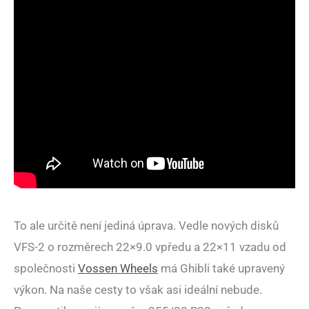
To ale určitě není jediná úprava. Vedle nových disků
VFS-2 o rozměrech 22×9.0 vpředu a 22×11 vzadu od
společnosti
Vossen Wheels
má Ghibli také upravený
výkon. Na naše cesty to však asi ideální nebude.