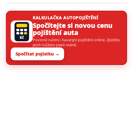
KALKULAČKA AUTOPOJIŠTĚNÍ
Spočítejte si novou cenu
pojištění auta
Kč
Povinné ručení i havarijní pojištění online. Zjistěte,
jestli můžete platit méně.
Spočítat pojistku →