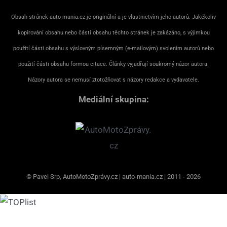
Obsah stránek auto-mania.cz je originální a je vlastnictvím jeho autorů. Jakékoliv
kopírování obsahu nebo částí obsahu těchto stránek je zakázáno, s výjimkou
použití části obsahu s výslovným písemným (e-mailovým) svolením autorů nebo
použití části obsahu formou citace. Články vyjadřují soukromý názor autora.
Názory autora se nemusí ztotožňovat s názory redakce a vydavatele.
Mediální skupina:
© Pavel Srp, AutoMotoZprávy.cz | auto-mania.cz | 2011 - 2026