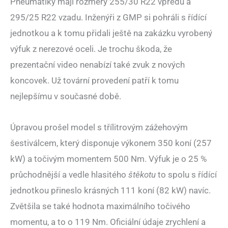
Pneumatiky mají rozměry 255/30 R22 vpředu a
295/25 R22 vzadu. Inženýři z GMP si pohráli s řídící
jednotkou a k tomu přidali ještě na zakázku vyrobený
výfuk z nerezové oceli. Je trochu škoda, že
prezentační video nenabízí také zvuk z nových
koncovek. Už tovární provedení patří k tomu
nejlepšímu v současné době.
Úpravou prošel model s třílitrovým zážehovým
šestiválcem, který disponuje výkonem 350 koní (257
kW) a točivým momentem 500 Nm. Výfuk je o 25 %
průchodnější a vedle hlasitého
štěkotu
to spolu s řídící
jednotkou přineslo krásných 111 koní (82 kW) navíc.
Zvětšila se také hodnota maximálního točivého
momentu, a to o 119 Nm. Oficiální údaje zrychlení a