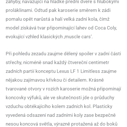
záhyby, navazující na hladké přední dveře s hlubokými
proláklinami. Odtud pak karoserie směrem k zádi
pomalu opět narůstá a halí velká zadní kola, čímž
model získává tvar připomínající lahev od Coca Coly,
evokující vzhled klasických ‚muscle cars‘.
Při pohledu zezadu zaujme dělený spoiler v zadní části
střechy, nicméně snad každý čtvereční centimetr
zadních partií konceptu Lexus LF 1 Limitless zaujme
nějakou zajímavou křivkou či detailem. Krásně
tvarované otvory v rozích karoserie možná připomínají
koncovky výfuků, ale ve skutečnosti jde o průduchy
vzduchu obtékajícího kolem zadních kol. Plasticky
vyvedená odsazení nad zadními koly zase bezpečně
nesou koncová světla, výrazně protažená až do boků