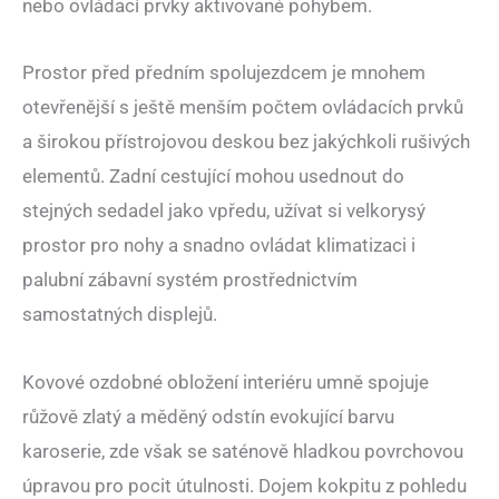
nebo ovládací prvky aktivované pohybem.
Prostor před předním spolujezdcem je mnohem
otevřenější s ještě menším počtem ovládacích prvků
a širokou přístrojovou deskou bez jakýchkoli rušivých
elementů. Zadní cestující mohou usednout do
stejných sedadel jako vpředu, užívat si velkorysý
prostor pro nohy a snadno ovládat klimatizaci i
palubní zábavní systém prostřednictvím
samostatných displejů.
Kovové ozdobné obložení interiéru umně spojuje
růžově zlatý a měděný odstín evokující barvu
karoserie, zde však se saténově hladkou povrchovou
úpravou pro pocit útulnosti. Dojem kokpitu z pohledu