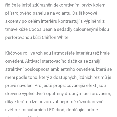
řidiče je ještě zdůrazněn dekorativními prvky kolem
přístrojového panelu a na volantu. Další kovové
akcenty po celém interiéru kontrastují s výplněmi z
tmavé kůže Cocoa Bean a sedadly čalouněnými bílou
perforovanou kůží Chiffon White.
Klíčovou roli ve vzhledu i atmosféře interiéru též hraje
osvětlení. Aktivací startovacího tlačítka se zahájí
atraktivní posloupnost ambientního osvětlení, která se
mění podle toho, který z dostupných jízdních režimů je
právě navolen. Pro ještě propracovanější efekt jsou
dřevěné výplně dveří opatřeny drobným perforováním,
díky kterému lze pozorovat nepřímé různobarevné
světlo z miniaturních LED diod, doplňující přímé