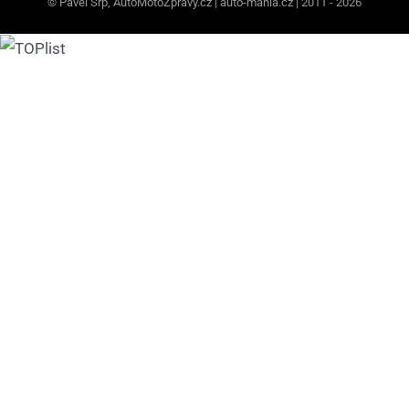
© Pavel Srp, AutoMotoZprávy.cz | auto-mania.cz | 2011 - 2026