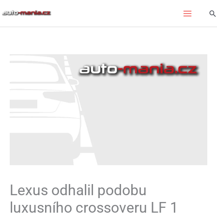
Přeskočit
Hl
na
obsah
Lexus odhalil podobu
luxusního crossoveru LF 1