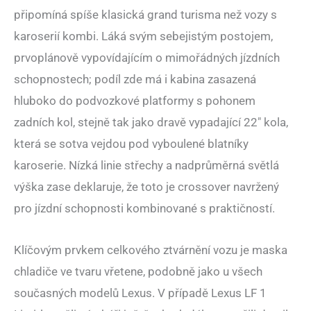
připomíná spíše klasická grand turisma než vozy s
karoserií kombi. Láká svým sebejistým postojem,
prvoplánově vypovídajícím o mimořádných jízdních
schopnostech; podíl zde má i kabina zasazená
hluboko do podvozkové platformy s pohonem
zadních kol, stejně tak jako dravě vypadající 22″ kola,
která se sotva vejdou pod vyboulené blatníky
karoserie. Nízká linie střechy a nadprůměrná světlá
výška zase deklaruje, že toto je crossover navržený
pro jízdní schopnosti kombinované s praktičností.
Klíčovým prvkem celkového ztvárnění vozu je maska
chladiče ve tvaru vřetene, podobně jako u všech
současných modelů Lexus. V případě Lexus LF 1