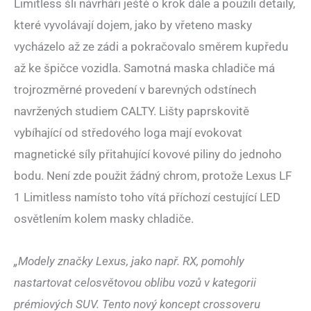
Limitless šli návrháři ještě o krok dále a použili detaily,
které vyvolávají dojem, jako by vřeteno masky
vycházelo až ze zádi a pokračovalo směrem kupředu
až ke špičce vozidla. Samotná maska chladiče má
trojrozměrné provedení v barevných odstínech
navržených studiem CALTY. Lišty paprskovitě
vybíhající od středového loga mají evokovat
magnetické síly přitahující kovové piliny do jednoho
bodu. Není zde použit žádný chrom, protože Lexus LF
1 Limitless namísto toho vítá příchozí cestující LED
osvětlením kolem masky chladiče.
„Modely značky Lexus, jako např. RX, pomohly
nastartovat celosvětovou oblibu vozů v kategorii
prémiových SUV. Tento nový koncept crossoveru