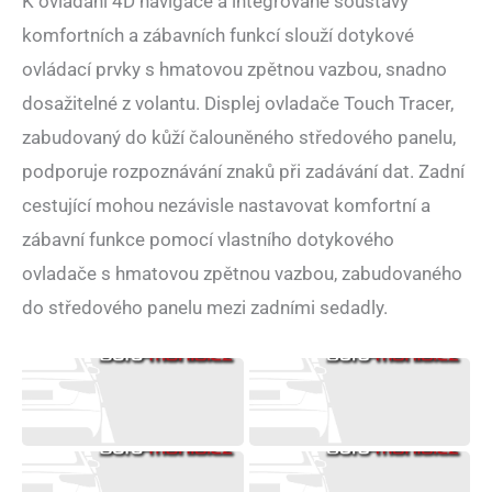
K ovládání 4D navigace a integrované soustavy
komfortních a zábavních funkcí slouží dotykové
ovládací prvky s hmatovou zpětnou vazbou, snadno
dosažitelné z volantu. Displej ovladače Touch Tracer,
zabudovaný do kůží čalouněného středového panelu,
podporuje rozpoznávání znaků při zadávání dat. Zadní
cestující mohou nezávisle nastavovat komfortní a
zábavní funkce pomocí vlastního dotykového
ovladače s hmatovou zpětnou vazbou, zabudovaného
do středového panelu mezi zadními sedadly.