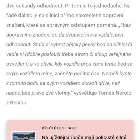
dvě sekundy odhadnout. Přitom je to jednoduché. Na
řadě dálnic je na silnici přímo nakreslené dopravní
značení, které se správným odstupem pomáhá.
„I bez
dopravního značení se dá dvouvteřinová vzdálenost
odhadnout. Stačí si vybrat nějaký pevný bod na silnici či
vedle ní (dobře poslouží třeba strom či sloup veřejného
osvětlení) a ve chvíli, kdy vozidlo před vámi tento bod se
svým vozidlem mine, začněte počítat čas. Neměli byste
k tomuto bodu se svým vozidlem dorazit dříve, než
napočítáte právě dvě vteřiny,“
vysvětluje Tomáš Neřold
z Besipu.
PŘEČTĚTE SI TAKÉ:
Na ujíždějící řidiče mají policisté silné