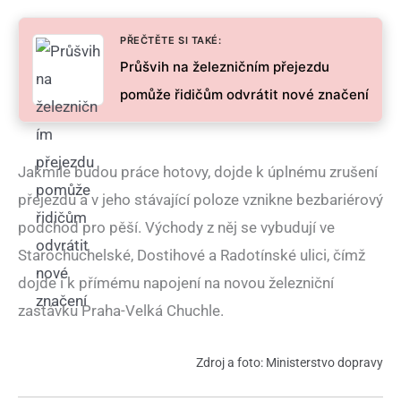
PŘEČTĚTE SI TAKÉ:
Průšvih na železničním přejezdu
pomůže řidičům odvrátit nové značení
Jakmile budou práce hotovy, dojde k úplnému zrušení
přejezdu a v jeho stávající poloze vznikne bezbariérový
podchod pro pěší. Východy z něj se vybudují ve
Starochuchelské, Dostihové a Radotínské ulici, čímž
dojde i k přímému napojení na novou železniční
zastávku Praha-Velká Chuchle.
Zdroj a foto: Ministerstvo dopravy