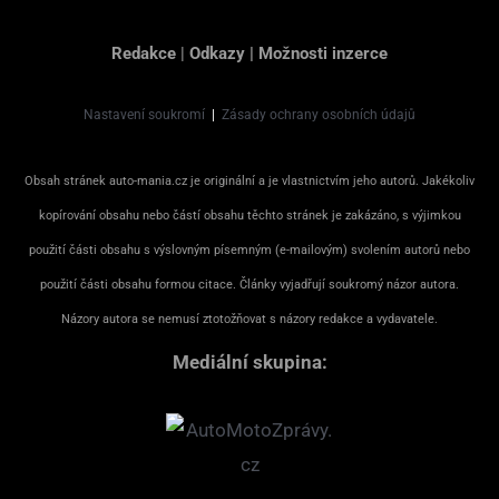
Redakce
|
Odkazy
|
Možnosti inzerce
Nastavení soukromí
|
Zásady ochrany osobních údajů
Obsah stránek auto-mania.cz je originální a je vlastnictvím jeho autorů. Jakékoliv
kopírování obsahu nebo částí obsahu těchto stránek je zakázáno, s výjimkou
použití části obsahu s výslovným písemným (e-mailovým) svolením autorů nebo
použití části obsahu formou citace. Články vyjadřují soukromý názor autora.
Názory autora se nemusí ztotožňovat s názory redakce a vydavatele.
Mediální skupina: