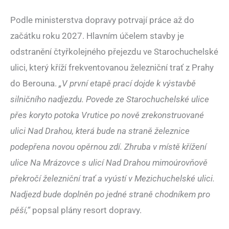
Podle ministerstva dopravy potrvají práce až do
začátku roku 2027. Hlavním účelem stavby je
odstranění čtyřkolejného přejezdu ve Starochuchelské
ulici, který kříží frekventovanou železniční trať z Prahy
do Berouna.
„V první etapě prací dojde k výstavbě
silničního nadjezdu. Povede ze Starochuchelské ulice
přes koryto potoka Vrutice po nově zrekonstruované
ulici Nad Drahou, která bude na straně železnice
podepřena novou opěrnou zdí. Zhruba v místě křížení
ulice Na Mrázovce s ulicí Nad Drahou mimoúrovňově
překročí železniční trať a vyústí v Mezichuchelské ulici.
Nadjezd bude doplněn po jedné straně chodníkem pro
pěší,“
popsal plány resort dopravy.