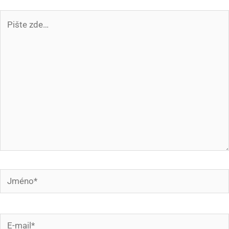
Pište
zde…
Jméno*
E-