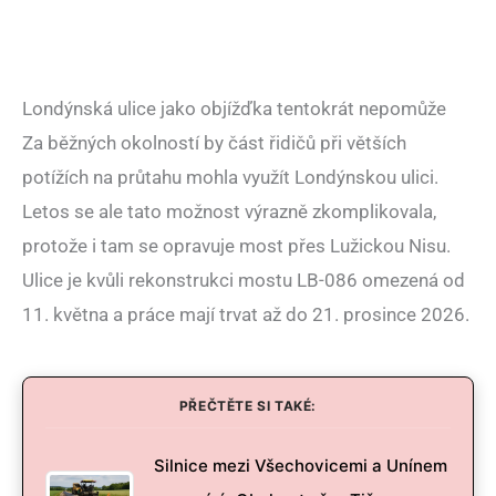
Londýnská ulice jako objížďka tentokrát nepomůže
Za běžných okolností by část řidičů při větších
potížích na průtahu mohla využít Londýnskou ulici.
Letos se ale tato možnost výrazně zkomplikovala,
protože i tam se opravuje most přes Lužickou Nisu.
Ulice je kvůli rekonstrukci mostu LB-086 omezená od
11. května a práce mají trvat až do 21. prosince 2026.
PŘEČTĚTE SI TAKÉ:
Silnice mezi Všechovicemi a Unínem