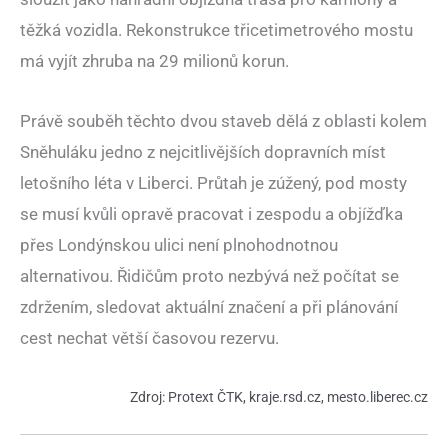
těžká vozidla. Rekonstrukce třicetimetrového mostu
má vyjít zhruba na 29 milionů korun.
Právě souběh těchto dvou staveb dělá z oblasti kolem
Sněhuláku jedno z nejcitlivějších dopravních míst
letošního léta v Liberci. Průtah je zúžený, pod mosty
se musí kvůli opravě pracovat i zespodu a objížďka
přes Londýnskou ulici není plnohodnotnou
alternativou. Řidičům proto nezbývá než počítat se
zdržením, sledovat aktuální značení a při plánování
cest nechat větší časovou rezervu.
Zdroj:
Protext ČTK
,
kraje.rsd.cz
,
mesto.liberec.cz