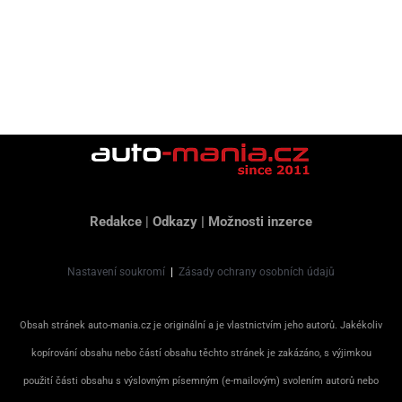
Redakce
|
Odkazy
|
Možnosti inzerce
Nastavení soukromí
|
Zásady ochrany osobních údajů
Obsah stránek auto-mania.cz je originální a je vlastnictvím jeho autorů. Jakékoliv
kopírování obsahu nebo částí obsahu těchto stránek je zakázáno, s výjimkou
použití části obsahu s výslovným písemným (e-mailovým) svolením autorů nebo