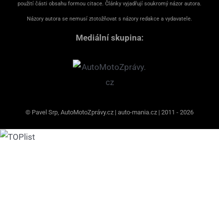
použití části obsahu formou citace. Články vyjadřují soukromý názor autora.
Názory autora se nemusí ztotožňovat s názory redakce a vydavatele.
Mediální skupina:
© Pavel Srp, AutoMotoZprávy.cz | auto-mania.cz | 2011 - 2026