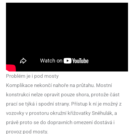
Problém je i pod mosty
Komplikace nekončí nahoře na průtahu. Mostní
konstrukci nelze opravit pouze shora, protože část
prací se týká i spodní strany. Přístup k ní je možný z
vozovky v prostoru okružní křižovatky Sněhulák, a
právě proto se do dopravních omezení dostává i
provoz pod mosty.