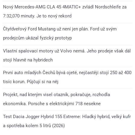
Nový Mercedes-AMG CLA 45 4MATIC+ zvládl Nordschleife za
7:32,070 minuty. Je to nový rekord
Čtyřdveřový Ford Mustang už není jen plán. Ford už svým
prodejcům ukázal fyzický prototyp
Vlastní spalovací motory už Volvo nemá. Jeho prodeje však dál
stojí hlavně na hybridech
První auto mladých Čechů bývá ojeté, nejčastěji stojí 250 až 400
tisíc korun. Půjčují si na něj
Projekt, nad kterým visel otazník, pokračuje, rozhodla
ekonomika. Porsche s elektrickými 718 nesekne
Test Dacia Jogger Hybrid 155 Extreme: Hladký hybrid, velký kufr
a spotřeba kolem 5 litrů (2026)