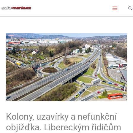
Přeskočit
Hl
na
obsah
Kolony, uzavírky a nefunkční
objížďka. Libereckým řidičům