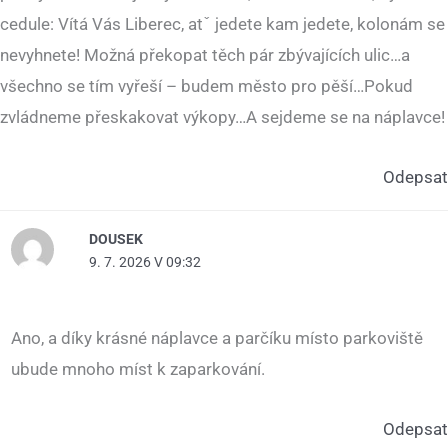
cedule: Vítá Vás Liberec, atˇ jedete kam jedete, kolonám se
nevyhnete! Možná překopat těch pár zbývajících ulic…a
všechno se tím vyřeší – budem město pro pěší…Pokud
zvládneme přeskakovat výkopy…A sejdeme se na náplavce!
Odepsat
DOUSEK
9. 7. 2026 V 09:32
Ano, a díky krásné náplavce a parčíku místo parkoviště
ubude mnoho míst k zaparkování.
Odepsat