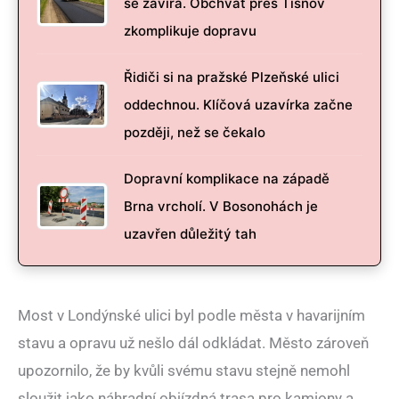
se zavírá. Obchvat přes Tišnov
zkomplikuje dopravu
Řidiči si na pražské Plzeňské ulici
oddechnou. Klíčová uzavírka začne
později, než se čekalo
Dopravní komplikace na západě
Brna vrcholí. V Bosonohách je
uzavřen důležitý tah
Most v Londýnské ulici byl podle města v havarijním
stavu a opravu už nešlo dál odkládat. Město zároveň
upozornilo, že by kvůli svému stavu stejně nemohl
sloužit jako náhradní objízdná trasa pro kamiony a