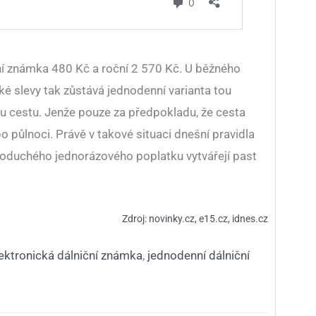
nní známka 480 Kč a roční 2 570 Kč. U běžného
ké slevy tak zůstává jednodenní varianta tou
ou cestu. Jenže pouze za předpokladu, že cesta
 půlnoci. Právě v takové situaci dnešní pravidla
dnoduchého jednorázového poplatku vytvářejí past
Zdroj:
novinky.cz
,
e15.cz
,
idnes.cz
ektronická dálniční známka
,
jednodenní dálniční