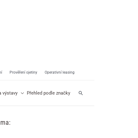
ní
Prověření ojetiny
Operativní leasing
Hledat
a výstavy
Přehled podle značky
ama: