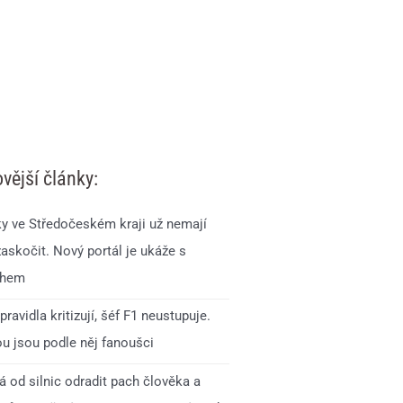
vější články:
ky ve Středočeském kraji už nemají
zaskočit. Nový portál je ukáže s
ihem
pravidla kritizují, šéf F1 neustupuje.
ou jsou podle něj fanoušci
 od silnic odradit pach člověka a