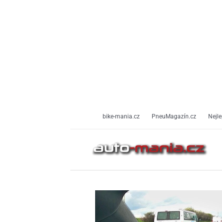
Přeskočit
na
obsah
bike-mania.cz
PneuMagazín.cz
Nejle