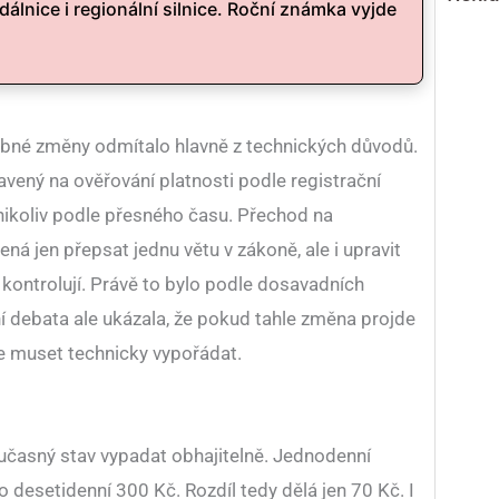
dálnice i regionální silnice. Roční známka vyjde
bné změny odmítalo hlavně z technických důvodů.
vený na ověřování platnosti podle registrační
nikoliv podle přesného času. Přechod na
á jen přepsat jednu větu v zákoně, ale i upravit
kontrolují. Právě to bylo podle dosavadních
ní debata ale ukázala, že pokud tahle změna projde
e muset technicky vypořádat.
učasný stav vypadat obhajitelně. Jednodenní
 desetidenní 300 Kč. Rozdíl tedy dělá jen 70 Kč. I