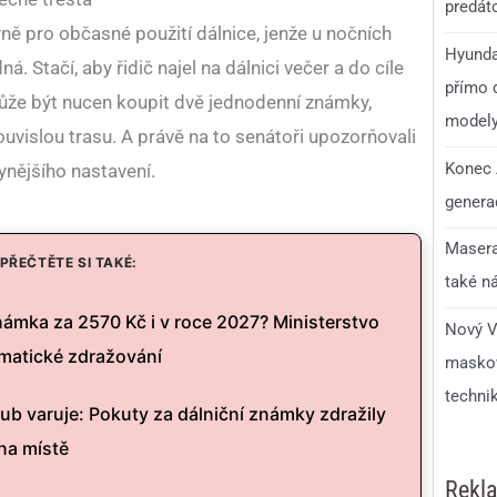
predáto
ě pro občasné použití dálnice, jenže u nočních
Hyunda
 Stačí, aby řidič najel na dálnici večer a do cíle
přímo d
 může být nucen koupit dvě jednodenní známky,
model
ouvislou trasu. A právě na to senátoři upozorňovali
Konec 
ynějšího nastavení.
generac
Masera
PŘEČTĚTE SI TAKÉ:
také n
námka za 2570 Kč i v roce 2027? Ministerstvo
Nový V
omatické zdražování
maskov
technik
b varuje: Pokuty za dálniční známky zdražily
 na místě
Rekl