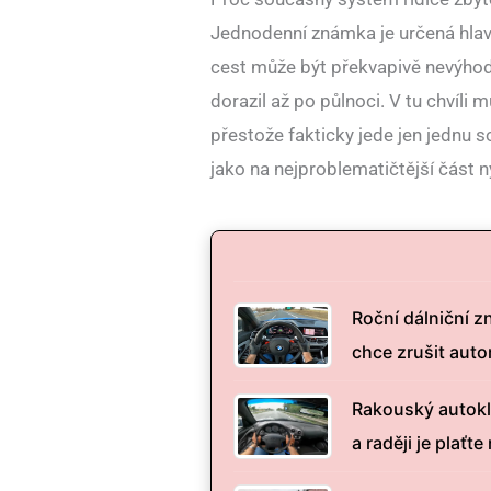
Jednodenní známka je určená hlavn
cest může být překvapivě nevýhodná.
dorazil až po půlnoci. V tu chvíli
přestože fakticky jede jen jednu s
jako na nejproblematičtější část n
Roční dálniční z
chce zrušit aut
Rakouský autoklu
a raději je plaťte