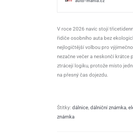
V roce 2026 navíc stojí třicetide
řidiče osobního auta bez ekologic
nejlogičtější volbou pro výjimečn
nezačne večer a neskončí krátce po
ztrácejí logiku, protože místo je
na přesný čas dojezdu.
Štítky:
dálnice
,
dálniční známka
,
el
známka