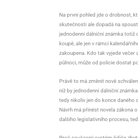
Na první pohled jde o drobnost, k
skutečnosti ale dopadá na spoustu
jednodenní dálniční známka totiž d
koupě, ale jen v rámci kalendářního
zakoupena. Kdo tak vyjede večer a
půlnoci, může od policie dostat po
Právě to má změnit nově schválený
níž by jednodenní dálniční známka
tedy nikoliv jen do konce daného 
Návrh má přinést novela zákona o
dalšího legislativního procesu, t
Proč současný systém řidiče zbyt