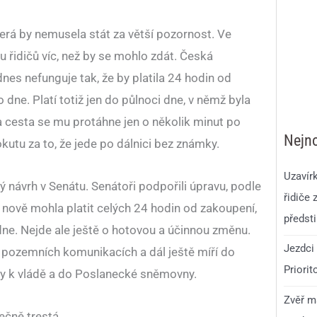
terá by nemusela stát za větší pozornost. Ve
 řidičů víc, než by se mohlo zdát. Česká
nes nefunguje tak, že by platila 24 hodin od
 dne. Platí totiž jen do půlnoci dne, v němž byla
 cesta se mu protáhne jen o několik minut po
Nejno
kutu za to, že jede po dálnici bez známky.
Uzavír
 návrh v Senátu. Senátoři podpořili úpravu, podle
řidiče 
 nově mohla platit celých 24 hodin od zakoupení,
předst
dne. Nejde ale ještě o hotovou a účinnou změnu.
Jezdci 
 pozemních komunikacích a dál ještě míří do
Priorit
edy k vládě a do Poslanecké sněmovny.
Zvěř má
ečně trestá