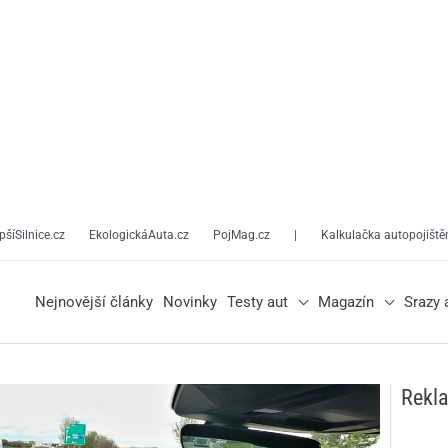
pšíSilnice.cz
EkologickáAuta.cz
PojMag.cz
|
Kalkulačka autopojiště
Nejnovější články
Novinky
Testy aut
Magazín
Srazy 
Rekl