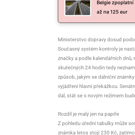
Belgie zpoplatní 
až na 125 eur
Ministerstvo dopravy dosud podo
Současný systém kontroly je nasta
značky a podle kalendářních dnů, 
skutečných 24 hodin tedy neznamen
způsob, jakým se dálniční známky 
vyjádření hlavní překážkou. Senát
dál, stát se s novým režimem bud
Rozdíl je malý jen na papíře
Z pohledu úřední tabulky může so
známka letos stojí 230 Kč, zatímco