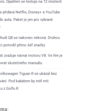
rů. Opatření se testuje na 12 místech
i přidává Netflix, Disney+ a YouTube
o auta. Paket je jen pro vybrané
y
Audi Q8 se nakonec nekoná. Druhou
i potvrdil přímo šéf značky
ti zvažuje návrat motoru V8. Ve hře je
ávrat skutečného manuálu
olkswagen Tiguan R se ukázal bez
ání. Pod kabátem by měl mít
u z Golfu R
ama: