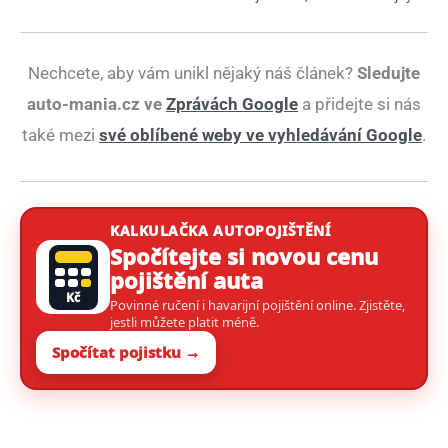
Nechcete, aby vám unikl nějaký náš článek?
Sledujte
auto-mania.cz ve
Zprávách Google
a přidejte si nás
také mezi
své oblíbené weby ve vyhledávání Google
.
KALKULAČKA AUTOPOJIŠTĚNÍ
Spočítejte si novou cenu
pojištění auta
Kč
Povinné ručení i havarijní pojištění online. Zjistěte,
jestli můžete platit méně.
Spočítat pojistku →