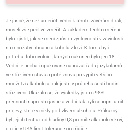
Je jasné, že než američtí vědci k těmto závěrům došli,
museli vše pečlivě změřit. A základem těchto měření
bylo zjistit, jak se mění způsob výslovnosti v závislosti
na množství obsahu alkoholu v krvi. K tomu byli
potřeba dobrovolníci, kterých nakonec bylo jen 18.
Vědci je nechali opakovaně nahrávat řadu jazykolamů
ve střízlivém stavu a poté znovu po vypití většího
množství alkoholu a pak ještě v průběhu šesti hodin
střízlivění. Ukázalo se, že výsledky jsou s 98%
přesností naprosto jasné a vědci tak byli schopni určit
projevy, které vznikly pod vlivem alkoholu. Průkazný
byl jejich test už od hladiny 0,8 promile alkoholu v krvi,
což je v USA limit tolerance pro řidiče.