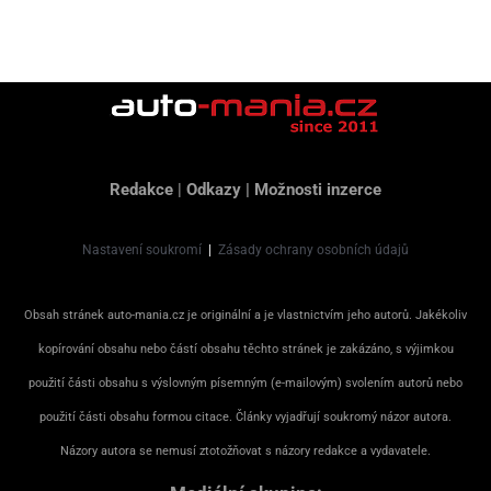
Redakce
|
Odkazy
|
Možnosti inzerce
Nastavení soukromí
|
Zásady ochrany osobních údajů
Obsah stránek auto-mania.cz je originální a je vlastnictvím jeho autorů. Jakékoliv
kopírování obsahu nebo částí obsahu těchto stránek je zakázáno, s výjimkou
použití části obsahu s výslovným písemným (e-mailovým) svolením autorů nebo
použití části obsahu formou citace. Články vyjadřují soukromý názor autora.
Názory autora se nemusí ztotožňovat s názory redakce a vydavatele.