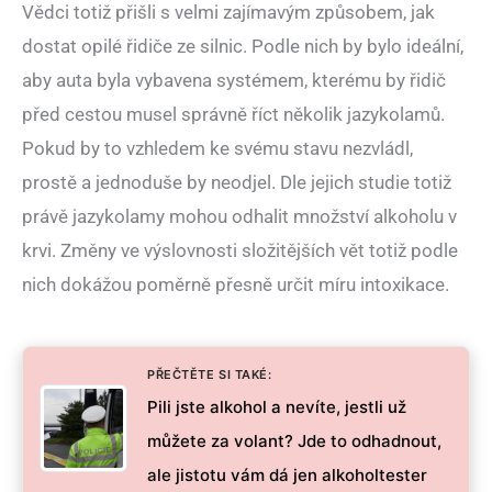
Vědci totiž přišli s velmi zajímavým způsobem, jak
dostat opilé řidiče ze silnic. Podle nich by bylo ideální,
aby auta byla vybavena systémem, kterému by řidič
před cestou musel správně říct několik jazykolamů.
Pokud by to vzhledem ke svému stavu nezvládl,
prostě a jednoduše by neodjel. Dle jejich studie totiž
právě jazykolamy mohou odhalit množství alkoholu v
krvi. Změny ve výslovnosti složitějších vět totiž podle
nich dokážou poměrně přesně určit míru intoxikace.
PŘEČTĚTE SI TAKÉ:
Pili jste alkohol a nevíte, jestli už
můžete za volant? Jde to odhadnout,
ale jistotu vám dá jen alkoholtester