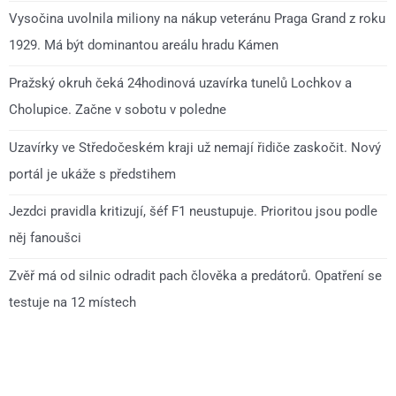
Vysočina uvolnila miliony na nákup veteránu Praga Grand z roku
1929. Má být dominantou areálu hradu Kámen
Pražský okruh čeká 24hodinová uzavírka tunelů Lochkov a
Cholupice. Začne v sobotu v poledne
Uzavírky ve Středočeském kraji už nemají řidiče zaskočit. Nový
portál je ukáže s předstihem
Jezdci pravidla kritizují, šéf F1 neustupuje. Prioritou jsou podle
něj fanoušci
Zvěř má od silnic odradit pach člověka a predátorů. Opatření se
testuje na 12 místech