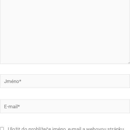
Jméno*
E-
mail*
Uložit do prohlížeče jméno, e-mail a webovou stránku