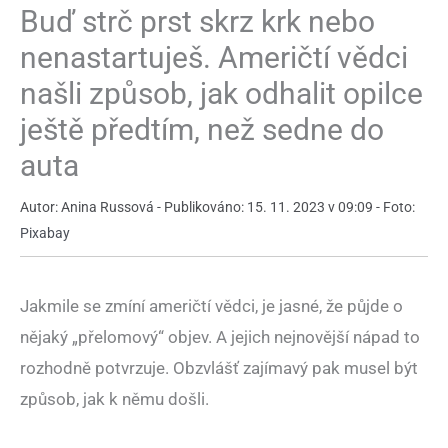
Buď strč prst skrz krk nebo
nenastartuješ. Američtí vědci
našli způsob, jak odhalit opilce
ještě předtím, než sedne do
auta
Autor: Anina Russová - Publikováno: 15. 11. 2023 v 09:09 - Foto:
Pixabay
Jakmile se zmíní američtí vědci, je jasné, že půjde o
nějaký „přelomový“ objev. A jejich nejnovější nápad to
rozhodně potvrzuje. Obzvlášť zajímavý pak musel být
způsob, jak k němu došli.