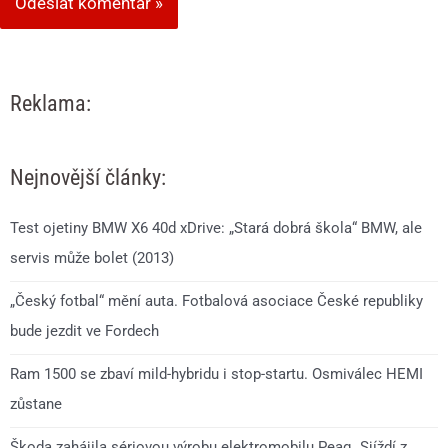
Reklama:
Nejnovější články:
Test ojetiny BMW X6 40d xDrive: „Stará dobrá škola“ BMW, ale
servis může bolet (2013)
„Český fotbal“ mění auta. Fotbalová asociace České republiky
bude jezdit ve Fordech
Ram 1500 se zbaví mild-hybridu i stop-startu. Osmiválec HEMI
zůstane
Škoda zahájila sériovou výrobu elektromobilu Peaq. Sjíždí z