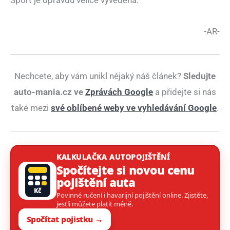
Sport je opravdu velice vyvedená.
-AR-
Nechcete, aby vám unikl nějaký náš článek?
Sledujte
auto-mania.cz ve
Zprávách Google
a přidejte si nás
také mezi
své oblíbené weby ve vyhledávání Google
.
KALKULAČKA AUTOPOJIŠTĚNÍ
Spočítejte si novou cenu
pojištění auta
Kč
Povinné ručení i havarijní pojištění online. Zjistěte,
jestli můžete platit méně.
Spočítat pojistku →