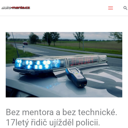
Přeskočit
Hl
na
obsah
Bez mentora a bez technické.
17letý řidič ujížděl policii.