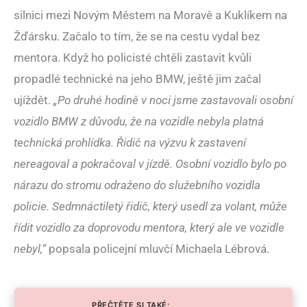
silnici mezi Novým Městem na Moravě a Kuklíkem na
Žďársku. Začalo to tím, že se na cestu vydal bez
mentora. Když ho policisté chtěli zastavit kvůli
propadlé technické na jeho BMW, ještě jim začal
ujíždět.
„Po druhé hodině v noci jsme zastavovali osobní
vozidlo BMW z důvodu, že na vozidle nebyla platná
technická prohlídka. Řidič na výzvu k zastavení
nereagoval a pokračoval v jízdě. Osobní vozidlo bylo po
nárazu do stromu odraženo do služebního vozidla
policie. Sedmnáctiletý řidič, který usedl za volant, může
řídit vozidlo za doprovodu mentora, který ale ve vozidle
nebyl,“
popsala policejní mluvčí Michaela Lébrová.
PŘEČTĚTE SI TAKÉ: