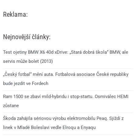
Reklama:
Nejnovější články:
Test ojetiny BMW X6 40d xDrive: „Stará dobrá škola“ BMW, ale
servis může bolet (2013)
„Český fotbal“ mění auta. Fotbalová asociace České republiky
bude jezdit ve Fordech
Ram 1500 se zbaví mild-hybridu i stop-startu. Osmiválec HEMI
zůstane
Škoda zahájila sériovou výrobu elektromobilu Peaq. Sjíždí z
linek v Mladé Boleslavi vedle Elroqu a Enyaqu