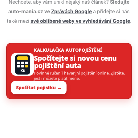
Nechcete, aby vám unikl nějaký náš článek?
Sledujte
auto-mania.cz ve
Zprávách Google
a přidejte si nás
také mezi
své oblíbené weby ve vyhledávání Google
.
KALKULAČKA AUTOPOJIŠTĚNÍ
Spočítejte si novou cenu
pojištění auta
Kč
Povinné ručení i havarijní pojištění online. Zjistěte,
jestli můžete platit méně.
Spočítat pojistku →