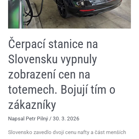
totemech.
Bojují
tím
o
zákazníky
Čerpací stanice na
Slovensku vypnuly
zobrazení cen na
totemech. Bojují tím o
zákazníky
Napsal
Petr Pilný
/
30. 3. 2026
Slovensko zavedlo dvojí cenu nafty a část menších