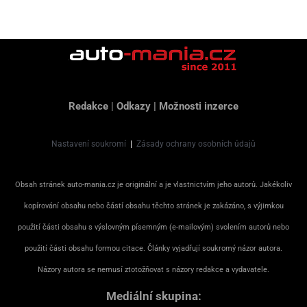
Redakce
|
Odkazy
|
Možnosti inzerce
Nastavení soukromí
|
Zásady ochrany osobních údajů
Obsah stránek auto-mania.cz je originální a je vlastnictvím jeho autorů. Jakékoliv
kopírování obsahu nebo částí obsahu těchto stránek je zakázáno, s výjimkou
použití části obsahu s výslovným písemným (e-mailovým) svolením autorů nebo
použití části obsahu formou citace. Články vyjadřují soukromý názor autora.
Názory autora se nemusí ztotožňovat s názory redakce a vydavatele.
Mediální skupina: