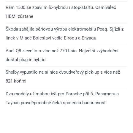
Ram 1500 se zbaví mild-hybridu i stop-startu. Osmiválec
HEMI zůstane
Škoda zahájila sériovou výrobu elektromobilu Peaq. Sjíždí z
linek v Mladé Boleslavi vedle Elroqu a Enyaqu
Audi Q8 zlevnilo o více než 770 tisíc. Největší zvýhodnění
dostal plug-in hybrid
Shelby vypustilo na silnice dvoudveřový pick-up s více než
821 koňmi
Dva modely už mohou být pro Porsche příliš. Panameru a
Taycan pravděpodobně čeká společná budoucnost