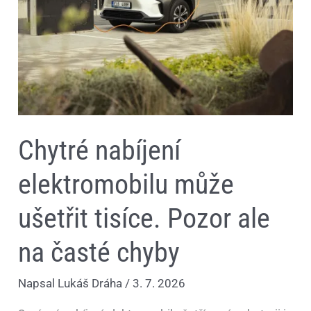
na
časté
chyby
Chytré nabíjení
elektromobilu může
ušetřit tisíce. Pozor ale
na časté chyby
Napsal
Lukáš Dráha
/
3. 7. 2026