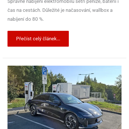
Správné nabíjení elektromobilu šetří peníze, baterii i
čas na cestách. Důležité je načasování, wallbox a
nabíjení do 80 %.
Přečíst celý článek...
Konec
čekání
u
nabíječek?
Hyundai
u
elektromobilů
míří
na
stejně
rychlé
nabíjení
jako