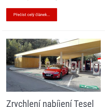
Přečíst celý článek...
Zrychlení
nabíjení
Tesel
pomocí
mokrého
ručníku?
Absolutní
blbost,
tvrdí
automobilka
Zrychlení nabíjení Tesel