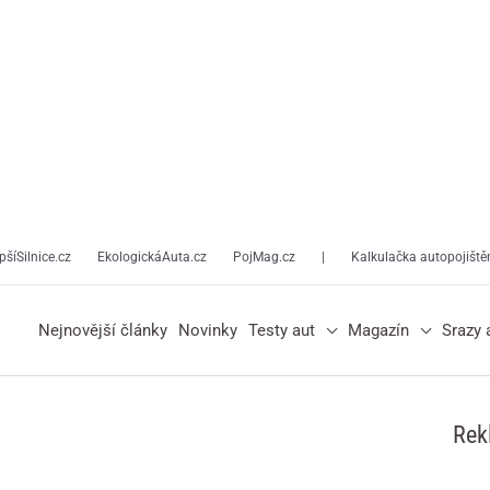
pšíSilnice.cz
EkologickáAuta.cz
PojMag.cz
|
Kalkulačka autopojiště
Nejnovější články
Novinky
Testy aut
Magazín
Srazy 
Rek