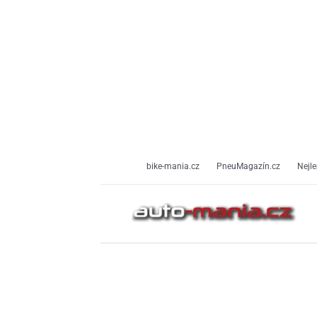
Přeskočit
na
obsah
bike-mania.cz
PneuMagazín.cz
Nejle