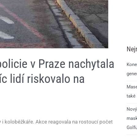
Nej
policie v Praze nachytala
Kone
gener
c lidí riskovalo na
Mase
také
Nový
mask
sty i koloběžkáře. Akce reagovala na rostoucí počet
Golf