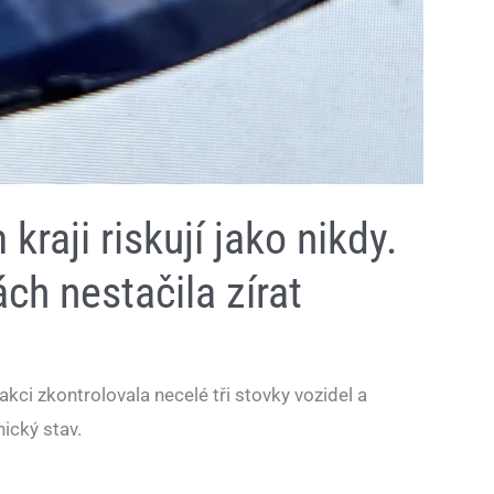
kraji riskují jako nikdy.
ách nestačila zírat
 akci zkontrolovala necelé tři stovky vozidel a
nický stav.