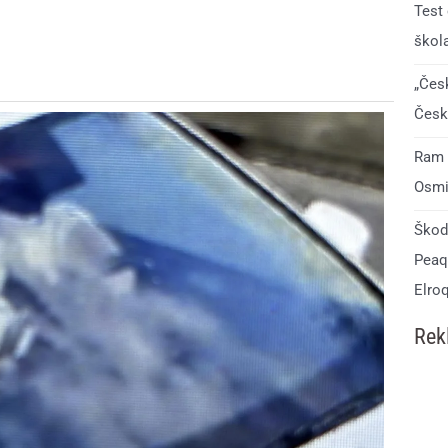
Test
škol
„Čes
Česk
Ram 1
Osmi
Škod
Peaq.
Elro
Rek