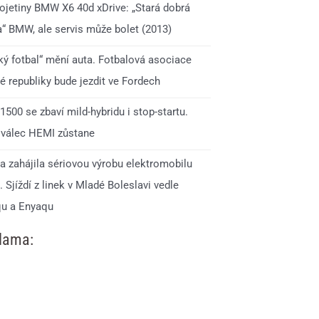
 ojetiny BMW X6 40d xDrive: „Stará dobrá
a“ BMW, ale servis může bolet (2013)
ký fotbal“ mění auta. Fotbalová asociace
é republiky bude jezdit ve Fordech
500 se zbaví mild-hybridu i stop-startu.
válec HEMI zůstane
a zahájila sériovou výrobu elektromobilu
 Sjíždí z linek v Mladé Boleslavi vedle
qu a Enyaqu
lama: