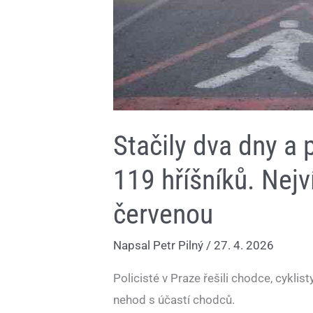
Stačily dva dny a 
119 hříšníků. Nejví
červenou
Napsal
Petr Pilný
/
27. 4. 2026
Policisté v Praze řešili chodce, cykli
nehod s účastí chodců.