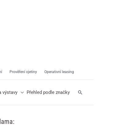
ní
Prověření ojetiny
Operativní leasing
Hledat
a výstavy
Přehled podle značky
lama: