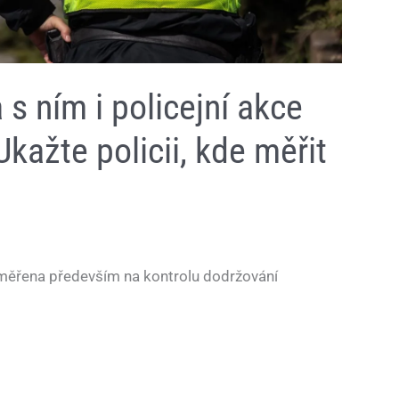
 s ním i policejní akce
kažte policii, kde měřit
měřena především na kontrolu dodržování