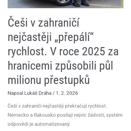
půl
milionu
přestupků
Češi v zahraničí
nejčastěji „přepálí“
rychlost. V roce 2025 za
hranicemi způsobili půl
milionu přestupků
Napsal
Lukáš Dráha
/
1. 2. 2026
Češi v zahraničí nejčastěji překračují rychlost.
Německo a Rakousko posílají nejvíc žádostí, systém
odpovědí je automatizovaný.