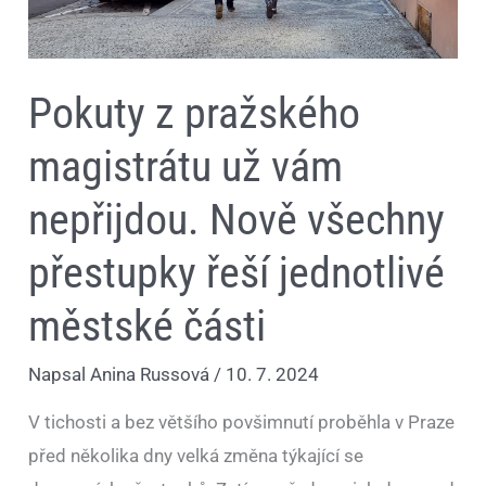
části
Pokuty z pražského
magistrátu už vám
nepřijdou. Nově všechny
přestupky řeší jednotlivé
městské části
Napsal
Anina Russová
/
10. 7. 2024
V tichosti a bez většího povšimnutí proběhla v Praze
před několika dny velká změna týkající se