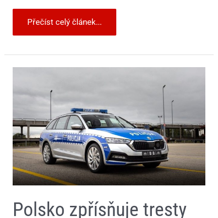
Přečíst celý článek...
Polsko
zpřísňuje
tresty
za
dopravní
přestupky.
Bude
zabavovat
auta
a
zavede
doživotní
zákaz
řízení
Polsko zpřísňuje tresty