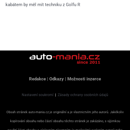
kabátem by měl mít techniku z Golfu R
Redakce
|
Odkazy
|
Možnosti inzerce
Nastavení soukromí
|
Zásady ochrany osobních údajů
Obsah stránek auto-mania.cz je originální a je vlastnictvím jeho autorů. Jakékoliv
kopírování obsahu nebo částí obsahu těchto stránek je zakázáno, s výjimkou