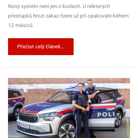
Nový systém není jen o bodech. U některých
přestupků hrozí zákaz řízení už při opakování během
12 měsíců.
Přečíst celý článek...
Češi
v
zahraničí
nejčastěji
„přepálí“
rychlost.
V
roce
2025
za
hranicemi
způsobili