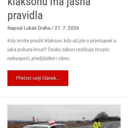
klaksonu má jasná
pravidla
Napsal
Lukáš Dráha
/
27. 7. 2026
Kdy smíte použít klakson, kdy už jde o přestupek a
jaká pokuta hrozí? Český zákon rozlišuje hrozící
nebezpečí, předjíždění i obec.
Přečíst celý článek...
Policista
vás
může
pustit
bez