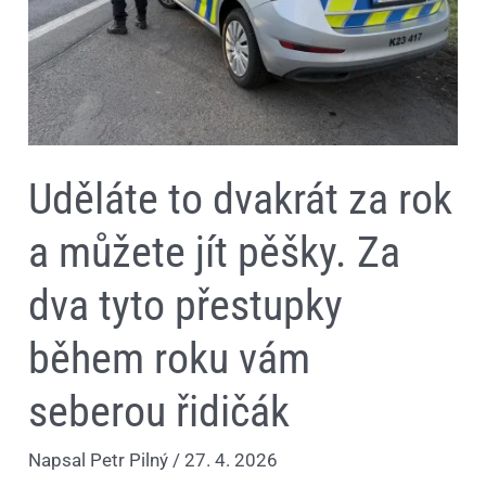
dva
tyto
přestupky
během
roku
vám
seberou
řidičák
Uděláte to dvakrát za rok
a můžete jít pěšky. Za
dva tyto přestupky
během roku vám
seberou řidičák
Napsal
Petr Pilný
/
27. 4. 2026