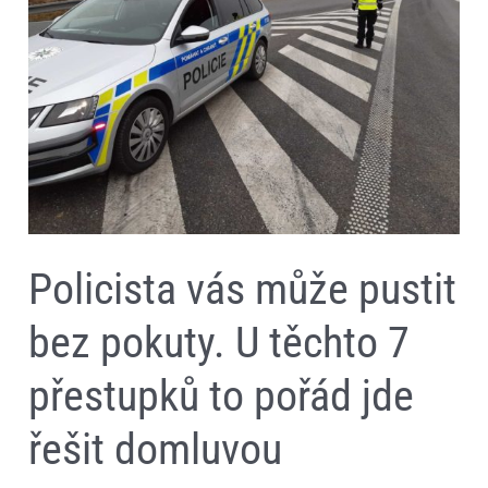
pokuty.
U
těchto
7
přestupků
to
pořád
jde
řešit
domluvou
Policista vás může pustit
bez pokuty. U těchto 7
přestupků to pořád jde
řešit domluvou