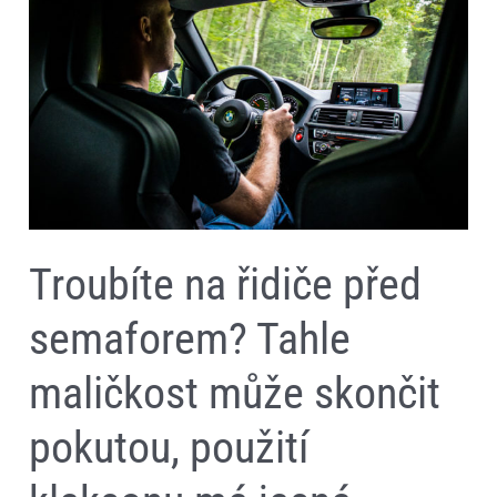
před
semaforem?
Tahle
maličkost
může
skončit
pokutou,
použití
klaksonu
má
jasná
pravidla
Troubíte na řidiče před
semaforem? Tahle
maličkost může skončit
pokutou, použití