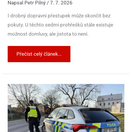
Napsal
Petr Pilný
/
7. 7. 2026
I drobný dopravní přestupek může skončit bez
pokuty. U těchto sedmi prohřešků stále existuje
možnost domluvy, ale jistota to není.
Přečíst celý článek...
Uděláte
to
dvakrát
za
rok
a
můžete
jít
pěšky.
Za