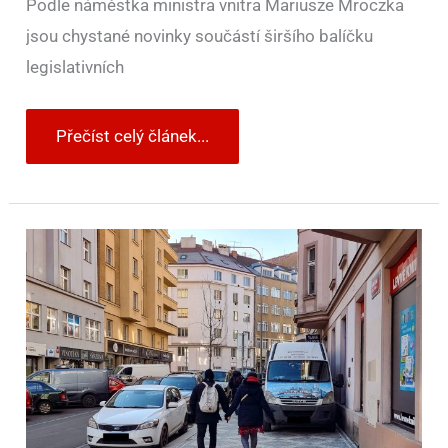
Podle náměstka ministra vnitra Mariusze Mroczka
jsou chystané novinky součástí širšího balíčku
legislativních
Přečíst celý článek...
Pokuty
z
pražského
magistrátu
už
vám
nepřijdou.
Nově
všechny
přestupky
řeší
jednotlivé
městské