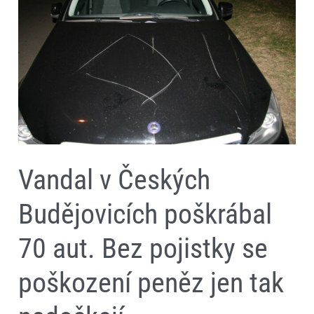
Budějovicích
poškrábal
70
aut.
Bez
pojistky
se
poškození
peněz
jen
tak
nedočkají
Vandal v Českých
Budějovicích poškrábal
70 aut. Bez pojistky se
poškození peněz jen tak