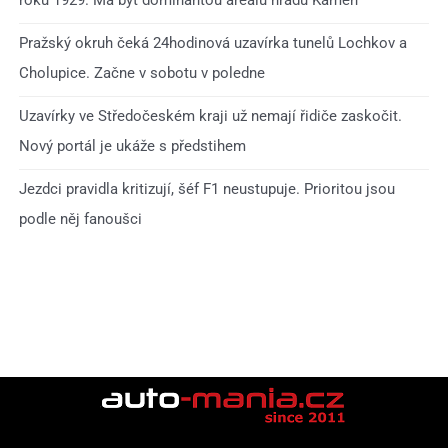
roku 1929. Má být dominantou areálu hradu Kámen
Pražský okruh čeká 24hodinová uzavírka tunelů Lochkov a
Cholupice. Začne v sobotu v poledne
Uzavírky ve Středočeském kraji už nemají řidiče zaskočit.
Nový portál je ukáže s předstihem
Jezdci pravidla kritizují, šéf F1 neustupuje. Prioritou jsou
podle něj fanoušci