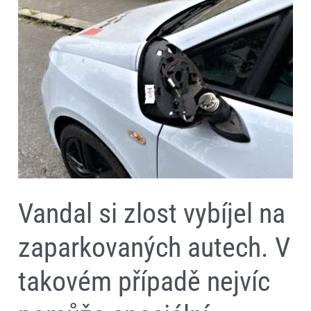
Vandal
si
zlost
vybíjel
na
zaparkovaných
autech.
V
takovém
případě
nejvíc
pomůže
speciální
připojištění
Vandal si zlost vybíjel na
zaparkovaných autech. V
takovém případě nejvíc