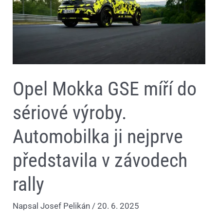
ji
nejprve
představila
v
závodech
rally
Opel Mokka GSE míří do
sériové výroby.
Automobilka ji nejprve
představila v závodech
rally
Napsal
Josef Pelikán
/
20. 6. 2025