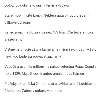
Doloží původní lakování, interiér a výbavu
Staré mobilní sítě končí. Některá auta přijdou o eCall i
dálkové ovládání
Kanec poničil auto za více než 433 tisíc. Častěji ale řidiči
srážejí srny
V Brně nefunguje žádná kamera na měření rychlosti. Město
neví, kdo bude zpracovávat záznamy
Vysočina uvolnila miliony na nákup veteránu Praga Grand z
roku 1929. Má být dominantou areálu hradu Kámen
Pražský okruh čeká 24hodinová uzavírka tunelů Lochkov a
Cholupice. Začne v sobotu v poledne