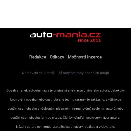
Redakce
|
Odkazy
|
Možnosti inzerce
Nastavení soukromí
|
Zásady ochrany osobních údajů
Obsah stránek auto-mania.cz je originální a je vlastnictvím jeho autorů. Jakékoliv
kopírování obsahu nebo částí obsahu těchto stránek je zakázáno, s výjimkou
použití části obsahu s výslovným písemným (e-mailovým) svolením autorů nebo
použití části obsahu formou citace. Články vyjadřují soukromý názor autora.
Názory autora se nemusí ztotožňovat s názory redakce a vydavatele.