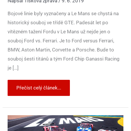
Napsal
Tisková zpráva
/
9. 6. 2019
Bojové linie byly vyznačeny a Le Mans se chystá na
historický souboj ve třídě GTE. Padesát let po
vítězném tažení Fordu v Le Mans už nejde jen o
souboj Ford vs. Ferrari. Je to Ford versus Ferrari,
BMW, Aston Martin, Corvette a Porsche. Bude to
souboj šesti titánů a tým Ford Chip Ganassi Racing
je […]
Přečíst celý článek...
Ford
připomíná
úspěchy