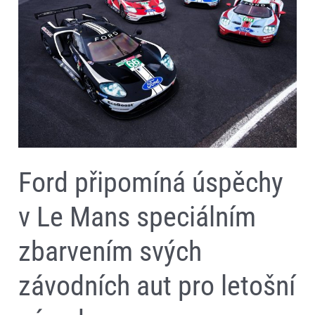
v
Le
Mans
speciálním
zbarvením
svých
závodních
aut
pro
letošní
závod
Ford připomíná úspěchy
v Le Mans speciálním
zbarvením svých
závodních aut pro letošní