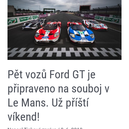
GT
je
připraveno
na
souboj
v
Le
Mans.
Už
příští
víkend!
Pět vozů Ford GT je
připraveno na souboj v
Le Mans. Už příští
víkend!