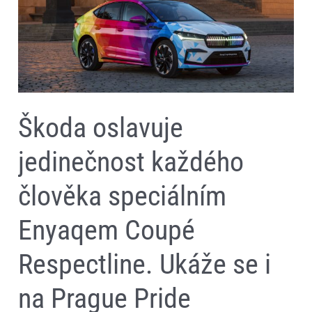
Respectline.
Ukáže
se
i
na
Prague
Pride
Festivalu
Škoda oslavuje
jedinečnost každého
člověka speciálním
Enyaqem Coupé
Respectline. Ukáže se i
na Prague Pride