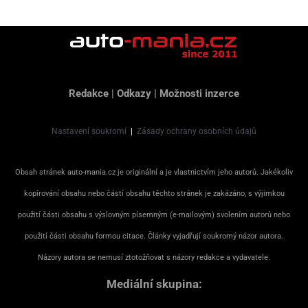
Redakce
|
Odkazy
|
Možnosti inzerce
Nastavení soukromí
|
Zásady ochrany osobních údajů
Obsah stránek auto-mania.cz je originální a je vlastnictvím jeho autorů. Jakékoliv
kopírování obsahu nebo částí obsahu těchto stránek je zakázáno, s výjimkou
použití části obsahu s výslovným písemným (e-mailovým) svolením autorů nebo
použití části obsahu formou citace. Články vyjadřují soukromý názor autora.
Názory autora se nemusí ztotožňovat s názory redakce a vydavatele.
Mediální skupina: