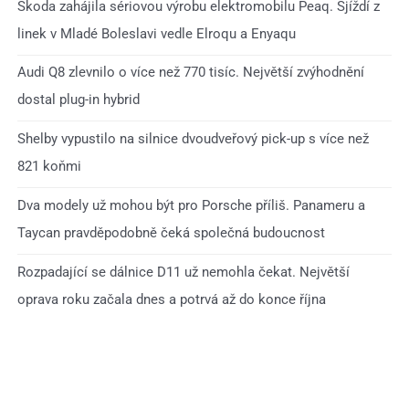
Škoda zahájila sériovou výrobu elektromobilu Peaq. Sjíždí z
linek v Mladé Boleslavi vedle Elroqu a Enyaqu
Audi Q8 zlevnilo o více než 770 tisíc. Největší zvýhodnění
dostal plug-in hybrid
Shelby vypustilo na silnice dvoudveřový pick-up s více než
821 koňmi
Dva modely už mohou být pro Porsche příliš. Panameru a
Taycan pravděpodobně čeká společná budoucnost
Rozpadající se dálnice D11 už nemohla čekat. Největší
oprava roku začala dnes a potrvá až do konce října